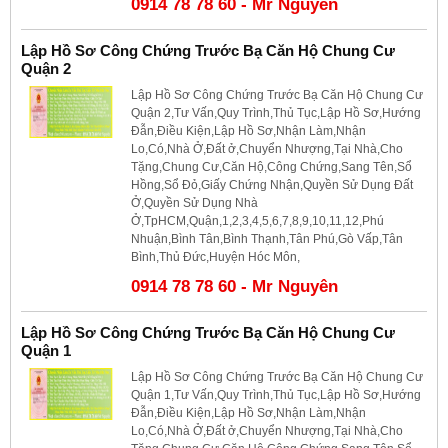
0914 78 78 60 - Mr Nguyên
Lập Hồ Sơ Công Chứng Trước Bạ Căn Hộ Chung Cư
Quận 2
Lập Hồ Sơ Công Chứng Trước Bạ Căn Hộ Chung Cư
Quận 2,Tư Vấn,Quy Trình,Thủ Tục,Lập Hồ Sơ,Hướng
Đẫn,Điều Kiện,Lập Hồ Sơ,Nhận Làm,Nhận
Lo,Có,Nhà Ở,Đất ở,Chuyển Nhượng,Tại Nhà,Cho
Tặng,Chung Cư,Căn Hộ,Công Chứng,Sang Tên,Sổ
Hồng,Sổ Đỏ,Giấy Chứng Nhận,Quyền Sử Dụng Đất
Ở,Quyền Sử Dụng Nhà
Ở,TpHCM,Quận,1,2,3,4,5,6,7,8,9,10,11,12,Phú
Nhuận,Bình Tân,Bình Thạnh,Tân Phú,Gò Vấp,Tân
Bình,Thủ Đức,Huyện Hóc Môn,
0914 78 78 60 - Mr Nguyên
Lập Hồ Sơ Công Chứng Trước Bạ Căn Hộ Chung Cư
Quận 1
Lập Hồ Sơ Công Chứng Trước Bạ Căn Hộ Chung Cư
Quận 1,Tư Vấn,Quy Trình,Thủ Tục,Lập Hồ Sơ,Hướng
Đẫn,Điều Kiện,Lập Hồ Sơ,Nhận Làm,Nhận
Lo,Có,Nhà Ở,Đất ở,Chuyển Nhượng,Tại Nhà,Cho