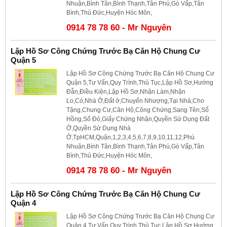
Nhuận,Bình Tân,Bình Thạnh,Tân Phú,Gò Vấp,Tân
Bình,Thủ Đức,Huyện Hóc Môn,
0914 78 78 60 - Mr Nguyên
Lập Hồ Sơ Công Chứng Trước Bạ Căn Hộ Chung Cư
Quận 5
Lập Hồ Sơ Công Chứng Trước Bạ Căn Hộ Chung Cư
Quận 5,Tư Vấn,Quy Trình,Thủ Tục,Lập Hồ Sơ,Hướng
Đẫn,Điều Kiện,Lập Hồ Sơ,Nhận Làm,Nhận
Lo,Có,Nhà Ở,Đất ở,Chuyển Nhượng,Tại Nhà,Cho
Tặng,Chung Cư,Căn Hộ,Công Chứng,Sang Tên,Sổ
Hồng,Sổ Đỏ,Giấy Chứng Nhận,Quyền Sử Dụng Đất
Ở,Quyền Sử Dụng Nhà
Ở,TpHCM,Quận,1,2,3,4,5,6,7,8,9,10,11,12,Phú
Nhuận,Bình Tân,Bình Thạnh,Tân Phú,Gò Vấp,Tân
Bình,Thủ Đức,Huyện Hóc Môn,
0914 78 78 60 - Mr Nguyên
Lập Hồ Sơ Công Chứng Trước Bạ Căn Hộ Chung Cư
Quận 4
Lập Hồ Sơ Công Chứng Trước Bạ Căn Hộ Chung Cư
Quận 4,Tư Vấn,Quy Trình,Thủ Tục,Lập Hồ Sơ,Hướng