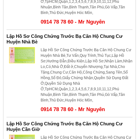
Ở,TpHCM,Quận,1,2,3,4,5,6,7,8,9,10,11,12,Phú
Nhuận,Bình Tân,Bình Thạnh,Tân Phú,Gò Vấp,Tân
Bình,Thủ Đức,Huyện Hóc Môn,
0914 78 78 60 - Mr Nguyên
Lập Hồ Sơ Công Chứng Trước Bạ Căn Hộ Chung Cư
Huyện Nhà Bè
Lập Hồ Sơ Công Chứng Trước Bạ Căn Hộ Chung Cư
Huyện Nhà Bè,Tư Vấn,Quy Trình,Thủ Tục,Lập Hồ
Sơ,Hướng Đẫn,Điều Kiện,Lập Hồ Sơ,Nhận Làm,Nhận
Lo,Có,Nhà Ở,Đất ở,Chuyển Nhượng,Tại Nhà,Cho
Tặng,Chung Cư,Căn Hộ,Công Chứng,Sang Tên,Sổ
Hồng,Sổ Đỏ,Giấy Chứng Nhận,Quyền Sử Dụng Đất
Ở,Quyền Sử Dụng Nhà
Ở,TpHCM,Quận,1,2,3,4,5,6,7,8,9,10,11,12,Phú
Nhuận,Bình Tân,Bình Thạnh,Tân Phú,Gò Vấp,Tân
Bình,Thủ Đức,Huyện Hóc Môn,
0914 78 78 60 - Mr Nguyên
Lập Hồ Sơ Công Chứng Trước Bạ Căn Hộ Chung Cư
Huyện Cần Giờ
Lập Hồ Sơ Công Chứng Trước Bạ Căn Hộ Chung Cư