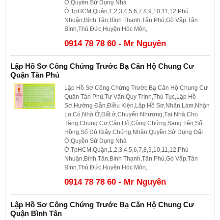
Ở,Quyền Sử Dụng Nhà
Ở,TpHCM,Quận,1,2,3,4,5,6,7,8,9,10,11,12,Phú
Nhuận,Bình Tân,Bình Thạnh,Tân Phú,Gò Vấp,Tân
Bình,Thủ Đức,Huyện Hóc Môn,
0914 78 78 60 - Mr Nguyên
Lập Hồ Sơ Công Chứng Trước Bạ Căn Hộ Chung Cư
Quận Tân Phú
Lập Hồ Sơ Công Chứng Trước Bạ Căn Hộ Chung Cư
Quận Tân Phú,Tư Vấn,Quy Trình,Thủ Tục,Lập Hồ
Sơ,Hướng Đẫn,Điều Kiện,Lập Hồ Sơ,Nhận Làm,Nhận
Lo,Có,Nhà Ở,Đất ở,Chuyển Nhượng,Tại Nhà,Cho
Tặng,Chung Cư,Căn Hộ,Công Chứng,Sang Tên,Sổ
Hồng,Sổ Đỏ,Giấy Chứng Nhận,Quyền Sử Dụng Đất
Ở,Quyền Sử Dụng Nhà
Ở,TpHCM,Quận,1,2,3,4,5,6,7,8,9,10,11,12,Phú
Nhuận,Bình Tân,Bình Thạnh,Tân Phú,Gò Vấp,Tân
Bình,Thủ Đức,Huyện Hóc Môn,
0914 78 78 60 - Mr Nguyên
Lập Hồ Sơ Công Chứng Trước Bạ Căn Hộ Chung Cư
Quận Bình Tân