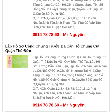
Lo,Có,Nhà Ở,Đất ở,Chuyển Nhượng,Tại Nhà,Cho
Tặng,Chung Cư,Căn Hộ,Công Chứng,Sang Tên,Sổ
Hồng,Sổ Đỏ,Giấy Chứng Nhận,Quyền Sử Dụng Đất
Ở,Quyền Sử Dụng Nhà
Ở,TpHCM,Quận,1,2,3,4,5,6,7,8,9,10,11,12,Phú
Nhuận,Bình Tân,Bình Thạnh,Tân Phú,Gò Vấp,Tân
Bình,Thủ Đức,Huyện Hóc Môn,
0914 78 78 60 - Mr Nguyên
Lập Hồ Sơ Công Chứng Trước Bạ Căn Hộ Chung Cư
Quận Thủ Đức
Lập Hồ Sơ Công Chứng Trước Bạ Căn Hộ Chung Cư
Quận Thủ Đức,Tư Vấn,Quy Trình,Thủ Tục,Lập Hồ
Sơ,Hướng Đẫn,Điều Kiện,Lập Hồ Sơ,Nhận Làm,Nhận
Lo,Có,Nhà Ở,Đất ở,Chuyển Nhượng,Tại Nhà,Cho
Tặng,Chung Cư,Căn Hộ,Công Chứng,Sang Tên,Sổ
Hồng,Sổ Đỏ,Giấy Chứng Nhận,Quyền Sử Dụng Đất
Ở,Quyền Sử Dụng Nhà
Ở,TpHCM,Quận,1,2,3,4,5,6,7,8,9,10,11,12,Phú
Nhuận,Bình Tân,Bình Thạnh,Tân Phú,Gò Vấp,Tân
Bình,Thủ Đức,Huyện Hóc Môn,
0914 78 78 60 - Mr Nguyên