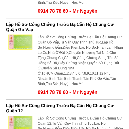
Bình,Thủ Đức,Huyện Hóc Môn,
0914 78 78 60 - Mr Nguyên
Lập Hồ Sơ Công Chứng Trước Bạ Căn Hộ Chung Cư
Quận Gò Vấp
Lập Hồ Sơ Công Chứng Trước Bạ Căn Hộ Chung Cư
Quận Gò Vấp,Tư Vấn,Quy Trình,Thủ Tục,Lập Hồ
Sơ,Hướng Đẫn,Điều Kiện,Lập Hồ Sơ,Nhận Làm,Nhận
Lo,Có,Nhà Ở,Đất ở,Chuyển Nhượng,Tại Nhà,Cho
Tặng,Chung Cư,Căn Hộ,Công Chứng,Sang Tên,Sổ
Hồng,Sổ Đỏ,Giấy Chứng Nhận,Quyền Sử Dụng Đất
Ở,Quyền Sử Dụng Nhà
Ở,TpHCM,Quận,1,2,3,4,5,6,7,8,9,10,11,12,Phú
Nhuận,Bình Tân,Bình Thạnh,Tân Phú,Gò Vấp,Tân
Bình,Thủ Đức,Huyện Hóc Môn,
0914 78 78 60 - Mr Nguyên
Lập Hồ Sơ Công Chứng Trước Bạ Căn Hộ Chung Cư
Quận 12
Lập Hồ Sơ Công Chứng Trước Bạ Căn Hộ Chung Cư
Quận 12,Tư Vấn,Quy Trình,Thủ Tục,Lập Hồ
Sơ,Hướng Đẫn,Điều Kiện,Lập Hồ Sơ,Nhận Làm,Nhận