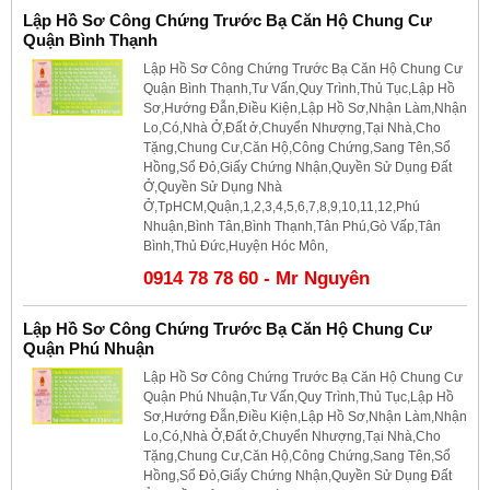
Lập Hồ Sơ Công Chứng Trước Bạ Căn Hộ Chung Cư
Quận Bình Thạnh
Lập Hồ Sơ Công Chứng Trước Bạ Căn Hộ Chung Cư
Quận Bình Thạnh,Tư Vấn,Quy Trình,Thủ Tục,Lập Hồ
Sơ,Hướng Đẫn,Điều Kiện,Lập Hồ Sơ,Nhận Làm,Nhận
Lo,Có,Nhà Ở,Đất ở,Chuyển Nhượng,Tại Nhà,Cho
Tặng,Chung Cư,Căn Hộ,Công Chứng,Sang Tên,Sổ
Hồng,Sổ Đỏ,Giấy Chứng Nhận,Quyền Sử Dụng Đất
Ở,Quyền Sử Dụng Nhà
Ở,TpHCM,Quận,1,2,3,4,5,6,7,8,9,10,11,12,Phú
Nhuận,Bình Tân,Bình Thạnh,Tân Phú,Gò Vấp,Tân
Bình,Thủ Đức,Huyện Hóc Môn,
0914 78 78 60 - Mr Nguyên
Lập Hồ Sơ Công Chứng Trước Bạ Căn Hộ Chung Cư
Quận Phú Nhuận
Lập Hồ Sơ Công Chứng Trước Bạ Căn Hộ Chung Cư
Quận Phú Nhuận,Tư Vấn,Quy Trình,Thủ Tục,Lập Hồ
Sơ,Hướng Đẫn,Điều Kiện,Lập Hồ Sơ,Nhận Làm,Nhận
Lo,Có,Nhà Ở,Đất ở,Chuyển Nhượng,Tại Nhà,Cho
Tặng,Chung Cư,Căn Hộ,Công Chứng,Sang Tên,Sổ
Hồng,Sổ Đỏ,Giấy Chứng Nhận,Quyền Sử Dụng Đất