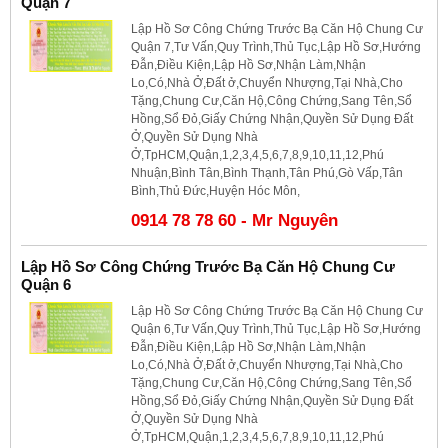
Quận 7
Lập Hồ Sơ Công Chứng Trước Bạ Căn Hộ Chung Cư
Quận 7,Tư Vấn,Quy Trình,Thủ Tục,Lập Hồ Sơ,Hướng
Đẫn,Điều Kiện,Lập Hồ Sơ,Nhận Làm,Nhận
Lo,Có,Nhà Ở,Đất ở,Chuyển Nhượng,Tại Nhà,Cho
Tặng,Chung Cư,Căn Hộ,Công Chứng,Sang Tên,Sổ
Hồng,Sổ Đỏ,Giấy Chứng Nhận,Quyền Sử Dụng Đất
Ở,Quyền Sử Dụng Nhà
Ở,TpHCM,Quận,1,2,3,4,5,6,7,8,9,10,11,12,Phú
Nhuận,Bình Tân,Bình Thạnh,Tân Phú,Gò Vấp,Tân
Bình,Thủ Đức,Huyện Hóc Môn,
0914 78 78 60 - Mr Nguyên
Lập Hồ Sơ Công Chứng Trước Bạ Căn Hộ Chung Cư
Quận 6
Lập Hồ Sơ Công Chứng Trước Bạ Căn Hộ Chung Cư
Quận 6,Tư Vấn,Quy Trình,Thủ Tục,Lập Hồ Sơ,Hướng
Đẫn,Điều Kiện,Lập Hồ Sơ,Nhận Làm,Nhận
Lo,Có,Nhà Ở,Đất ở,Chuyển Nhượng,Tại Nhà,Cho
Tặng,Chung Cư,Căn Hộ,Công Chứng,Sang Tên,Sổ
Hồng,Sổ Đỏ,Giấy Chứng Nhận,Quyền Sử Dụng Đất
Ở,Quyền Sử Dụng Nhà
Ở,TpHCM,Quận,1,2,3,4,5,6,7,8,9,10,11,12,Phú