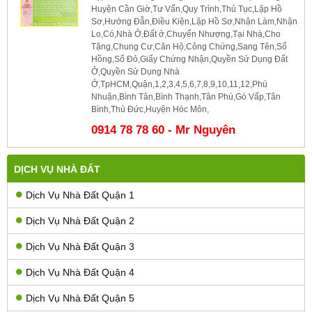
Huyện Cần Giờ,Tư Vấn,Quy Trình,Thủ Tục,Lập Hồ
Sơ,Hướng Đẫn,Điều Kiện,Lập Hồ Sơ,Nhận Làm,Nhận
Lo,Có,Nhà Ở,Đất ở,Chuyển Nhượng,Tại Nhà,Cho
Tặng,Chung Cư,Căn Hộ,Công Chứng,Sang Tên,Sổ
Hồng,Sổ Đỏ,Giấy Chứng Nhận,Quyền Sử Dụng Đất
Ở,Quyền Sử Dụng Nhà
Ở,TpHCM,Quận,1,2,3,4,5,6,7,8,9,10,11,12,Phú
Nhuận,Bình Tân,Bình Thạnh,Tân Phú,Gò Vấp,Tân
Bình,Thủ Đức,Huyện Hóc Môn,
0914 78 78 60 - Mr Nguyên
DỊCH VỤ NHÀ ĐẤT
Dịch Vụ Nhà Đất Quận 1
Dịch Vụ Nhà Đất Quận 2
Dịch Vụ Nhà Đất Quận 3
Dịch Vụ Nhà Đất Quận 4
Dịch Vụ Nhà Đất Quận 5