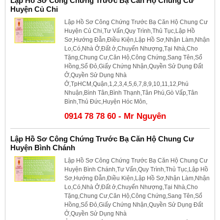
Lập Hồ Sơ Công Chứng Trước Bạ Căn Hộ Chung Cư
Huyện Củ Chi
Lập Hồ Sơ Công Chứng Trước Bạ Căn Hộ Chung Cư
Huyện Củ Chi,Tư Vấn,Quy Trình,Thủ Tục,Lập Hồ
Sơ,Hướng Đẫn,Điều Kiện,Lập Hồ Sơ,Nhận Làm,Nhận
Lo,Có,Nhà Ở,Đất ở,Chuyển Nhượng,Tại Nhà,Cho
Tặng,Chung Cư,Căn Hộ,Công Chứng,Sang Tên,Sổ
Hồng,Sổ Đỏ,Giấy Chứng Nhận,Quyền Sử Dụng Đất
Ở,Quyền Sử Dụng Nhà
Ở,TpHCM,Quận,1,2,3,4,5,6,7,8,9,10,11,12,Phú
Nhuận,Bình Tân,Bình Thạnh,Tân Phú,Gò Vấp,Tân
Bình,Thủ Đức,Huyện Hóc Môn,
0914 78 78 60 - Mr Nguyên
Lập Hồ Sơ Công Chứng Trước Bạ Căn Hộ Chung Cư
Huyện Bình Chánh
Lập Hồ Sơ Công Chứng Trước Bạ Căn Hộ Chung Cư
Huyện Bình Chánh,Tư Vấn,Quy Trình,Thủ Tục,Lập Hồ
Sơ,Hướng Đẫn,Điều Kiện,Lập Hồ Sơ,Nhận Làm,Nhận
Lo,Có,Nhà Ở,Đất ở,Chuyển Nhượng,Tại Nhà,Cho
Tặng,Chung Cư,Căn Hộ,Công Chứng,Sang Tên,Sổ
Hồng,Sổ Đỏ,Giấy Chứng Nhận,Quyền Sử Dụng Đất
Ở,Quyền Sử Dụng Nhà