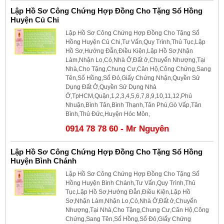
Lập Hồ Sơ Công Chứng Hợp Đồng Cho Tặng Sổ Hồng
Huyện Củ Chi
Lập Hồ Sơ Công Chứng Hợp Đồng Cho Tặng Sổ
Hồng Huyện Củ Chi,Tư Vấn,Quy Trình,Thủ Tục,Lập
Hồ Sơ,Hướng Đẫn,Điều Kiện,Lập Hồ Sơ,Nhận
Làm,Nhận Lo,Có,Nhà Ở,Đất ở,Chuyển Nhượng,Tại
Nhà,Cho Tặng,Chung Cư,Căn Hộ,Công Chứng,Sang
Tên,Sổ Hồng,Sổ Đỏ,Giấy Chứng Nhận,Quyền Sử
Dụng Đất Ở,Quyền Sử Dụng Nhà
Ở,TpHCM,Quận,1,2,3,4,5,6,7,8,9,10,11,12,Phú
Nhuận,Bình Tân,Bình Thạnh,Tân Phú,Gò Vấp,Tân
Bình,Thủ Đức,Huyện Hóc Môn,
0914 78 78 60 - Mr Nguyên
Lập Hồ Sơ Công Chứng Hợp Đồng Cho Tặng Sổ Hồng
Huyện Bình Chánh
Lập Hồ Sơ Công Chứng Hợp Đồng Cho Tặng Sổ
Hồng Huyện Bình Chánh,Tư Vấn,Quy Trình,Thủ
Tục,Lập Hồ Sơ,Hướng Đẫn,Điều Kiện,Lập Hồ
Sơ,Nhận Làm,Nhận Lo,Có,Nhà Ở,Đất ở,Chuyển
Nhượng,Tại Nhà,Cho Tặng,Chung Cư,Căn Hộ,Công
Chứng,Sang Tên,Sổ Hồng,Sổ Đỏ,Giấy Chứng