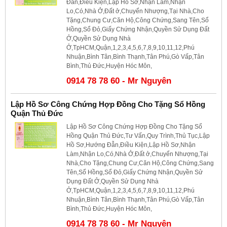
Đẫn,Điều Kiện,Lập Hồ Sơ,Nhận Làm,Nhận
Lo,Có,Nhà Ở,Đất ở,Chuyển Nhượng,Tại Nhà,Cho
Tặng,Chung Cư,Căn Hộ,Công Chứng,Sang Tên,Sổ
Hồng,Sổ Đỏ,Giấy Chứng Nhận,Quyền Sử Dụng Đất
Ở,Quyền Sử Dụng Nhà
Ở,TpHCM,Quận,1,2,3,4,5,6,7,8,9,10,11,12,Phú
Nhuận,Bình Tân,Bình Thạnh,Tân Phú,Gò Vấp,Tân
Bình,Thủ Đức,Huyện Hóc Môn,
0914 78 78 60 - Mr Nguyên
Lập Hồ Sơ Công Chứng Hợp Đồng Cho Tặng Sổ Hồng
Quận Thủ Đức
Lập Hồ Sơ Công Chứng Hợp Đồng Cho Tặng Sổ
Hồng Quận Thủ Đức,Tư Vấn,Quy Trình,Thủ Tục,Lập
Hồ Sơ,Hướng Đẫn,Điều Kiện,Lập Hồ Sơ,Nhận
Làm,Nhận Lo,Có,Nhà Ở,Đất ở,Chuyển Nhượng,Tại
Nhà,Cho Tặng,Chung Cư,Căn Hộ,Công Chứng,Sang
Tên,Sổ Hồng,Sổ Đỏ,Giấy Chứng Nhận,Quyền Sử
Dụng Đất Ở,Quyền Sử Dụng Nhà
Ở,TpHCM,Quận,1,2,3,4,5,6,7,8,9,10,11,12,Phú
Nhuận,Bình Tân,Bình Thạnh,Tân Phú,Gò Vấp,Tân
Bình,Thủ Đức,Huyện Hóc Môn,
0914 78 78 60 - Mr Nguyên