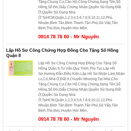
Tặng,Chung Cư,Căn Hộ,Công Chứng,Sang Tên,Sổ
Hồng,Sổ Đỏ,Giấy Chứng Nhận,Quyền Sử Dụng Đất
Ở,Quyền Sử Dụng Nhà
Ở,TpHCM,Quận,1,2,3,4,5,6,7,8,9,10,11,12,Phú
Nhuận,Bình Tân,Bình Thạnh,Tân Phú,Gò Vấp,Tân
Bình,Thủ Đức,Huyện Hóc Môn,
0914 78 78 60 - Mr Nguyên
Lập Hồ Sơ Công Chứng Hợp Đồng Cho Tặng Sổ Hồng
Quận 8
Lập Hồ Sơ Công Chứng Hợp Đồng Cho Tặng Sổ
Hồng Quận 8,Tư Vấn,Quy Trình,Thủ Tục,Lập Hồ
Sơ,Hướng Đẫn,Điều Kiện,Lập Hồ Sơ,Nhận Làm,Nhận
Lo,Có,Nhà Ở,Đất ở,Chuyển Nhượng,Tại Nhà,Cho
Tặng,Chung Cư,Căn Hộ,Công Chứng,Sang Tên,Sổ
Hồng,Sổ Đỏ,Giấy Chứng Nhận,Quyền Sử Dụng Đất
Ở,Quyền Sử Dụng Nhà
Ở,TpHCM,Quận,1,2,3,4,5,6,7,8,9,10,11,12,Phú
Nhuận,Bình Tân,Bình Thạnh,Tân Phú,Gò Vấp,Tân
Bình,Thủ Đức,Huyện Hóc Môn,
0914 78 78 60 - Mr Nguyên