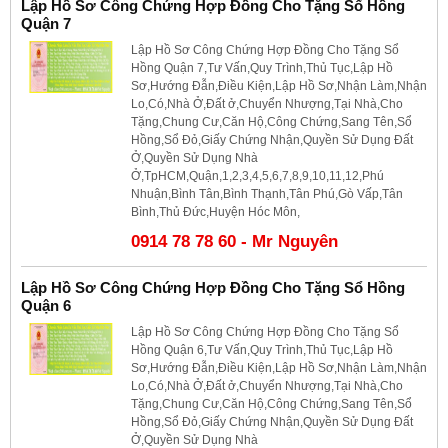
Lập Hồ Sơ Công Chứng Hợp Đồng Cho Tặng Sổ Hồng
Quận 7
Lập Hồ Sơ Công Chứng Hợp Đồng Cho Tặng Sổ
Hồng Quận 7,Tư Vấn,Quy Trình,Thủ Tục,Lập Hồ
Sơ,Hướng Đẫn,Điều Kiện,Lập Hồ Sơ,Nhận Làm,Nhận
Lo,Có,Nhà Ở,Đất ở,Chuyển Nhượng,Tại Nhà,Cho
Tặng,Chung Cư,Căn Hộ,Công Chứng,Sang Tên,Sổ
Hồng,Sổ Đỏ,Giấy Chứng Nhận,Quyền Sử Dụng Đất
Ở,Quyền Sử Dụng Nhà
Ở,TpHCM,Quận,1,2,3,4,5,6,7,8,9,10,11,12,Phú
Nhuận,Bình Tân,Bình Thạnh,Tân Phú,Gò Vấp,Tân
Bình,Thủ Đức,Huyện Hóc Môn,
0914 78 78 60 - Mr Nguyên
Lập Hồ Sơ Công Chứng Hợp Đồng Cho Tặng Sổ Hồng
Quận 6
Lập Hồ Sơ Công Chứng Hợp Đồng Cho Tặng Sổ
Hồng Quận 6,Tư Vấn,Quy Trình,Thủ Tục,Lập Hồ
Sơ,Hướng Đẫn,Điều Kiện,Lập Hồ Sơ,Nhận Làm,Nhận
Lo,Có,Nhà Ở,Đất ở,Chuyển Nhượng,Tại Nhà,Cho
Tặng,Chung Cư,Căn Hộ,Công Chứng,Sang Tên,Sổ
Hồng,Sổ Đỏ,Giấy Chứng Nhận,Quyền Sử Dụng Đất
Ở,Quyền Sử Dụng Nhà