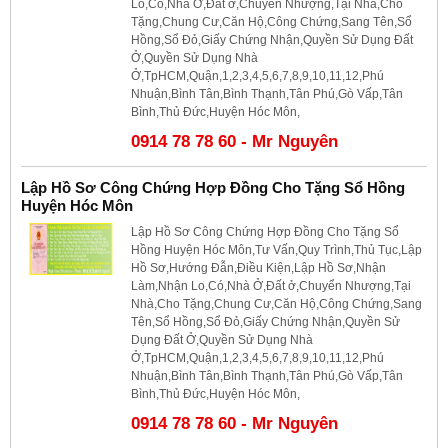
Lo,Có,Nhà Ở,Đất ở,Chuyển Nhượng,Tại Nhà,Cho
Tặng,Chung Cư,Căn Hộ,Công Chứng,Sang Tên,Sổ
Hồng,Sổ Đỏ,Giấy Chứng Nhận,Quyền Sử Dụng Đất
Ở,Quyền Sử Dụng Nhà
Ở,TpHCM,Quận,1,2,3,4,5,6,7,8,9,10,11,12,Phú
Nhuận,Bình Tân,Bình Thạnh,Tân Phú,Gò Vấp,Tân
Bình,Thủ Đức,Huyện Hóc Môn,
0914 78 78 60 - Mr Nguyên
Lập Hồ Sơ Công Chứng Hợp Đồng Cho Tặng Sổ Hồng
Huyện Hóc Môn
Lập Hồ Sơ Công Chứng Hợp Đồng Cho Tặng Sổ
Hồng Huyện Hóc Môn,Tư Vấn,Quy Trình,Thủ Tục,Lập
Hồ Sơ,Hướng Đẫn,Điều Kiện,Lập Hồ Sơ,Nhận
Làm,Nhận Lo,Có,Nhà Ở,Đất ở,Chuyển Nhượng,Tại
Nhà,Cho Tặng,Chung Cư,Căn Hộ,Công Chứng,Sang
Tên,Sổ Hồng,Sổ Đỏ,Giấy Chứng Nhận,Quyền Sử
Dụng Đất Ở,Quyền Sử Dụng Nhà
Ở,TpHCM,Quận,1,2,3,4,5,6,7,8,9,10,11,12,Phú
Nhuận,Bình Tân,Bình Thạnh,Tân Phú,Gò Vấp,Tân
Bình,Thủ Đức,Huyện Hóc Môn,
0914 78 78 60 - Mr Nguyên