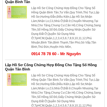
Quận Bình Tân
Lập Hồ Sơ Công Chứng Hợp Đồng Cho Tặng Sổ
Hồng Quận Bình Tân,Tư Vấn,Quy Trình,Thủ Tục,Lập
Hồ Sơ,Hướng Đẫn,Điều Kiện,Lập Hồ Sơ,Nhận
Làm,Nhận Lo,Có,Nhà Ở,Đất ở,Chuyển Nhượng,Tại
Nhà,Cho Tặng,Chung Cư,Căn Hộ,Công Chứng,Sang
Tên,Sổ Hồng,Sổ Đỏ,Giấy Chứng Nhận,Quyền Sử
Dụng Đất Ở,Quyền Sử Dụng Nhà
Ở,TpHCM,Quận,1,2,3,4,5,6,7,8,9,10,11,12,Phú
Nhuận,Bình Tân,Bình Thạnh,Tân Phú,Gò Vấp,Tân
Bình,Thủ Đức,Huyện Hóc Môn,
0914 78 78 60 - Mr Nguyên
Lập Hồ Sơ Công Chứng Hợp Đồng Cho Tặng Sổ Hồng
Quận Tân Bình
Lập Hồ Sơ Công Chứng Hợp Đồng Cho Tặng Sổ
Hồng Quận Tân Bình,Tư Vấn,Quy Trình,Thủ Tục,Lập
Hồ Sơ,Hướng Đẫn,Điều Kiện,Lập Hồ Sơ,Nhận
Làm,Nhận Lo,Có,Nhà Ở,Đất ở,Chuyển Nhượng,Tại
Nhà,Cho Tặng,Chung Cư,Căn Hộ,Công Chứng,Sang
Tên,Sổ Hồng,Sổ Đỏ,Giấy Chứng Nhận,Quyền Sử
Dụng Đất Ở,Quyền Sử Dụng Nhà
Ở,TpHCM,Quận,1,2,3,4,5,6,7,8,9,10,11,12,Phú