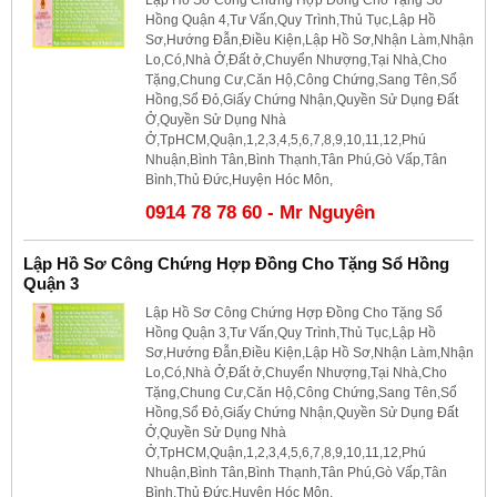
Hồng Quận 4,Tư Vấn,Quy Trình,Thủ Tục,Lập Hồ
Sơ,Hướng Đẫn,Điều Kiện,Lập Hồ Sơ,Nhận Làm,Nhận
Lo,Có,Nhà Ở,Đất ở,Chuyển Nhượng,Tại Nhà,Cho
Tặng,Chung Cư,Căn Hộ,Công Chứng,Sang Tên,Sổ
Hồng,Sổ Đỏ,Giấy Chứng Nhận,Quyền Sử Dụng Đất
Ở,Quyền Sử Dụng Nhà
Ở,TpHCM,Quận,1,2,3,4,5,6,7,8,9,10,11,12,Phú
Nhuận,Bình Tân,Bình Thạnh,Tân Phú,Gò Vấp,Tân
Bình,Thủ Đức,Huyện Hóc Môn,
0914 78 78 60 - Mr Nguyên
Lập Hồ Sơ Công Chứng Hợp Đồng Cho Tặng Sổ Hồng
Quận 3
Lập Hồ Sơ Công Chứng Hợp Đồng Cho Tặng Sổ
Hồng Quận 3,Tư Vấn,Quy Trình,Thủ Tục,Lập Hồ
Sơ,Hướng Đẫn,Điều Kiện,Lập Hồ Sơ,Nhận Làm,Nhận
Lo,Có,Nhà Ở,Đất ở,Chuyển Nhượng,Tại Nhà,Cho
Tặng,Chung Cư,Căn Hộ,Công Chứng,Sang Tên,Sổ
Hồng,Sổ Đỏ,Giấy Chứng Nhận,Quyền Sử Dụng Đất
Ở,Quyền Sử Dụng Nhà
Ở,TpHCM,Quận,1,2,3,4,5,6,7,8,9,10,11,12,Phú
Nhuận,Bình Tân,Bình Thạnh,Tân Phú,Gò Vấp,Tân
Bình,Thủ Đức,Huyện Hóc Môn,