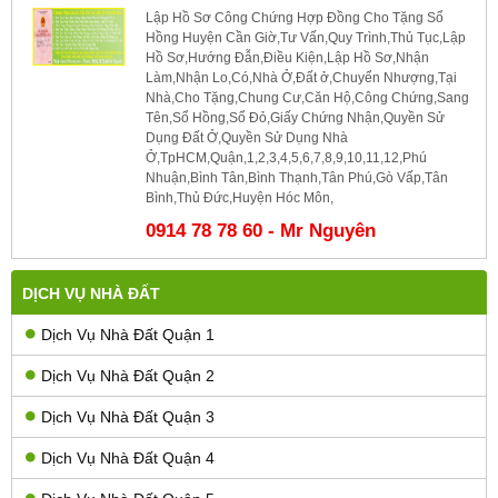
Lập Hồ Sơ Công Chứng Hợp Đồng Cho Tặng Sổ
Hồng Huyện Cần Giờ,Tư Vấn,Quy Trình,Thủ Tục,Lập
Hồ Sơ,Hướng Đẫn,Điều Kiện,Lập Hồ Sơ,Nhận
Làm,Nhận Lo,Có,Nhà Ở,Đất ở,Chuyển Nhượng,Tại
Nhà,Cho Tặng,Chung Cư,Căn Hộ,Công Chứng,Sang
Tên,Sổ Hồng,Sổ Đỏ,Giấy Chứng Nhận,Quyền Sử
Dụng Đất Ở,Quyền Sử Dụng Nhà
Ở,TpHCM,Quận,1,2,3,4,5,6,7,8,9,10,11,12,Phú
Nhuận,Bình Tân,Bình Thạnh,Tân Phú,Gò Vấp,Tân
Bình,Thủ Đức,Huyện Hóc Môn,
0914 78 78 60 - Mr Nguyên
DỊCH VỤ NHÀ ĐẤT
Dịch Vụ Nhà Đất Quận 1
Dịch Vụ Nhà Đất Quận 2
Dịch Vụ Nhà Đất Quận 3
Dịch Vụ Nhà Đất Quận 4