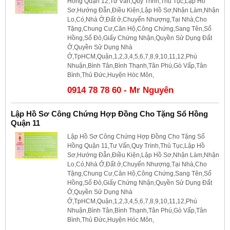
Hồng Quận 12,Tư Vấn,Quy Trình,Thủ Tục,Lập Hồ
Sơ,Hướng Đẫn,Điều Kiện,Lập Hồ Sơ,Nhận Làm,Nhận
Lo,Có,Nhà Ở,Đất ở,Chuyển Nhượng,Tại Nhà,Cho
Tặng,Chung Cư,Căn Hộ,Công Chứng,Sang Tên,Sổ
Hồng,Sổ Đỏ,Giấy Chứng Nhận,Quyền Sử Dụng Đất
Ở,Quyền Sử Dụng Nhà
Ở,TpHCM,Quận,1,2,3,4,5,6,7,8,9,10,11,12,Phú
Nhuận,Bình Tân,Bình Thạnh,Tân Phú,Gò Vấp,Tân
Bình,Thủ Đức,Huyện Hóc Môn,
0914 78 78 60 - Mr Nguyên
Lập Hồ Sơ Công Chứng Hợp Đồng Cho Tặng Sổ Hồng
Quận 11
Lập Hồ Sơ Công Chứng Hợp Đồng Cho Tặng Sổ
Hồng Quận 11,Tư Vấn,Quy Trình,Thủ Tục,Lập Hồ
Sơ,Hướng Đẫn,Điều Kiện,Lập Hồ Sơ,Nhận Làm,Nhận
Lo,Có,Nhà Ở,Đất ở,Chuyển Nhượng,Tại Nhà,Cho
Tặng,Chung Cư,Căn Hộ,Công Chứng,Sang Tên,Sổ
Hồng,Sổ Đỏ,Giấy Chứng Nhận,Quyền Sử Dụng Đất
Ở,Quyền Sử Dụng Nhà
Ở,TpHCM,Quận,1,2,3,4,5,6,7,8,9,10,11,12,Phú
Nhuận,Bình Tân,Bình Thạnh,Tân Phú,Gò Vấp,Tân
Bình,Thủ Đức,Huyện Hóc Môn,