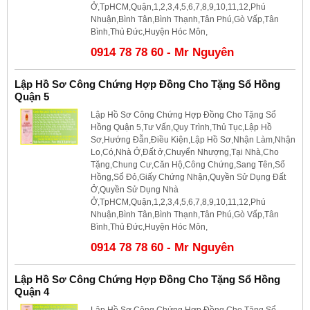
Ở,TpHCM,Quận,1,2,3,4,5,6,7,8,9,10,11,12,Phú
Nhuận,Bình Tân,Bình Thạnh,Tân Phú,Gò Vấp,Tân
Bình,Thủ Đức,Huyện Hóc Môn,
0914 78 78 60 - Mr Nguyên
Lập Hồ Sơ Công Chứng Hợp Đồng Cho Tặng Sổ Hồng
Quận 5
Lập Hồ Sơ Công Chứng Hợp Đồng Cho Tặng Sổ
Hồng Quận 5,Tư Vấn,Quy Trình,Thủ Tục,Lập Hồ
Sơ,Hướng Đẫn,Điều Kiện,Lập Hồ Sơ,Nhận Làm,Nhận
Lo,Có,Nhà Ở,Đất ở,Chuyển Nhượng,Tại Nhà,Cho
Tặng,Chung Cư,Căn Hộ,Công Chứng,Sang Tên,Sổ
Hồng,Sổ Đỏ,Giấy Chứng Nhận,Quyền Sử Dụng Đất
Ở,Quyền Sử Dụng Nhà
Ở,TpHCM,Quận,1,2,3,4,5,6,7,8,9,10,11,12,Phú
Nhuận,Bình Tân,Bình Thạnh,Tân Phú,Gò Vấp,Tân
Bình,Thủ Đức,Huyện Hóc Môn,
0914 78 78 60 - Mr Nguyên
Lập Hồ Sơ Công Chứng Hợp Đồng Cho Tặng Sổ Hồng
Quận 4
Lập Hồ Sơ Công Chứng Hợp Đồng Cho Tặng Sổ