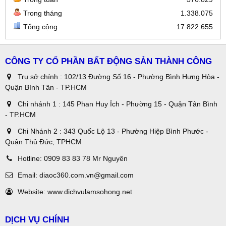
Trong tháng
1.338.075
Tổng cộng
17.822.655
CÔNG TY CỔ PHẦN BẤT ĐỘNG SẢN THÀNH CÔNG
Trụ sở chính : 102/13 Đường Số 16 - Phường Bình Hưng Hòa -
Quận Bình Tân - TP.HCM
Chi nhánh 1 : 145 Phan Huy Ích - Phường 15 - Quận Tân Bình
- TP.HCM
Chi Nhánh 2 : 343 Quốc Lộ 13 - Phường Hiệp Bình Phước -
Quận Thủ Đức, TPHCM
Hotline:
0909 83 83 78 Mr Nguyên
Email:
diaoc360.com.vn@gmail.com
Website:
www.dichvulamsohong.net
DỊCH VỤ CHÍNH