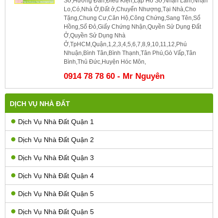
Sơ,Hướng Đẫn,Điều Kiện,Lập Hồ Sơ,Nhận Làm,Nhận
Lo,Có,Nhà Ở,Đất ở,Chuyển Nhượng,Tại Nhà,Cho
Tặng,Chung Cư,Căn Hộ,Công Chứng,Sang Tên,Sổ
Hồng,Sổ Đỏ,Giấy Chứng Nhận,Quyền Sử Dụng Đất
Ở,Quyền Sử Dụng Nhà
Ở,TpHCM,Quận,1,2,3,4,5,6,7,8,9,10,11,12,Phú
Nhuận,Bình Tân,Bình Thạnh,Tân Phú,Gò Vấp,Tân
Bình,Thủ Đức,Huyện Hóc Môn,
0914 78 78 60 - Mr Nguyên
DỊCH VỤ NHÀ ĐẤT
Dịch Vụ Nhà Đất Quận 1
Dịch Vụ Nhà Đất Quận 2
Dịch Vụ Nhà Đất Quận 3
Dịch Vụ Nhà Đất Quận 4
Dịch Vụ Nhà Đất Quận 5
Dịch Vụ Nhà Đất Quận 5