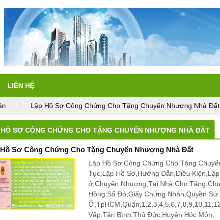
LIÊN HỆ
án
Lập Hồ Sơ Công Chứng Cho Tặng Chuyển Nhượng Nhà Đất
 HỒ SƠ CÔNG CHỨNG CHO TẶNG CHUYỂN NHƯỢNG NHÀ ĐẤT
 Hồ Sơ Công Chứng Cho Tặng Chuyển Nhượng Nhà Đất
Lập Hồ Sơ Công Chứng Cho Tặng Chuyển
Tục,Lập Hồ Sơ,Hướng Đẫn,Điều Kiện,Lậ
ở,Chuyển Nhượng,Tại Nhà,Cho Tặng,Ch
Hồng,Sổ Đỏ,Giấy Chứng Nhận,Quyền Sử
Ở,TpHCM,Quận,1,2,3,4,5,6,7,8,9,10,11,
Vấp,Tân Bình,Thủ Đức,Huyện Hóc Môn,