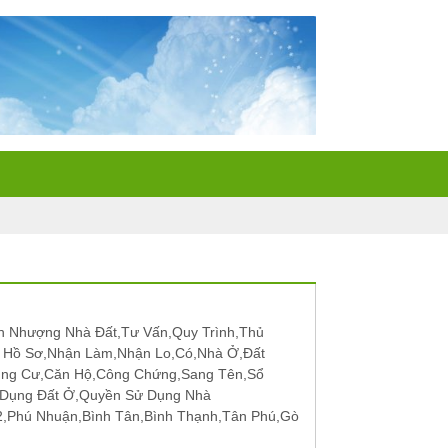
 Nhượng Nhà Đất,Tư Vấn,Quy Trình,Thủ
p Hồ Sơ,Nhận Làm,Nhận Lo,Có,Nhà Ở,Đất
ung Cư,Căn Hộ,Công Chứng,Sang Tên,Sổ
 Dụng Đất Ở,Quyền Sử Dụng Nhà
12,Phú Nhuận,Bình Tân,Bình Thạnh,Tân Phú,Gò