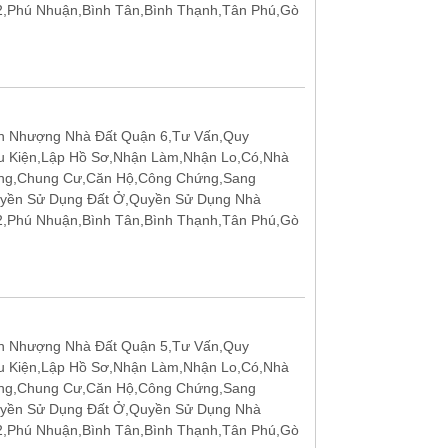
12,Phú Nhuận,Bình Tân,Bình Thạnh,Tân Phú,Gò
n Nhượng Nhà Đất Quận 6,Tư Vấn,Quy
u Kiện,Lập Hồ Sơ,Nhận Làm,Nhận Lo,Có,Nhà
ặng,Chung Cư,Căn Hộ,Công Chứng,Sang
uyền Sử Dụng Đất Ở,Quyền Sử Dụng Nhà
12,Phú Nhuận,Bình Tân,Bình Thạnh,Tân Phú,Gò
n Nhượng Nhà Đất Quận 5,Tư Vấn,Quy
u Kiện,Lập Hồ Sơ,Nhận Làm,Nhận Lo,Có,Nhà
ặng,Chung Cư,Căn Hộ,Công Chứng,Sang
uyền Sử Dụng Đất Ở,Quyền Sử Dụng Nhà
12,Phú Nhuận,Bình Tân,Bình Thạnh,Tân Phú,Gò