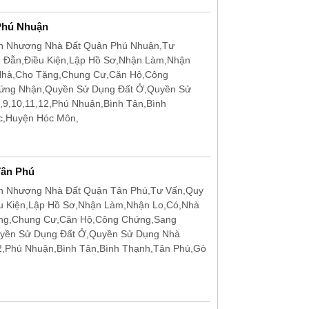
Phú Nhuận
n Nhượng Nhà Đất Quận Phú Nhuận,Tư
g Đẫn,Điều Kiện,Lập Hồ Sơ,Nhận Làm,Nhận
Nhà,Cho Tặng,Chung Cư,Căn Hộ,Công
hứng Nhận,Quyền Sử Dụng Đất Ở,Quyền Sử
,9,10,11,12,Phú Nhuận,Bình Tân,Bình
c,Huyện Hóc Môn,
Tân Phú
n Nhượng Nhà Đất Quận Tân Phú,Tư Vấn,Quy
u Kiện,Lập Hồ Sơ,Nhận Làm,Nhận Lo,Có,Nhà
ặng,Chung Cư,Căn Hộ,Công Chứng,Sang
uyền Sử Dụng Đất Ở,Quyền Sử Dụng Nhà
12,Phú Nhuận,Bình Tân,Bình Thạnh,Tân Phú,Gò