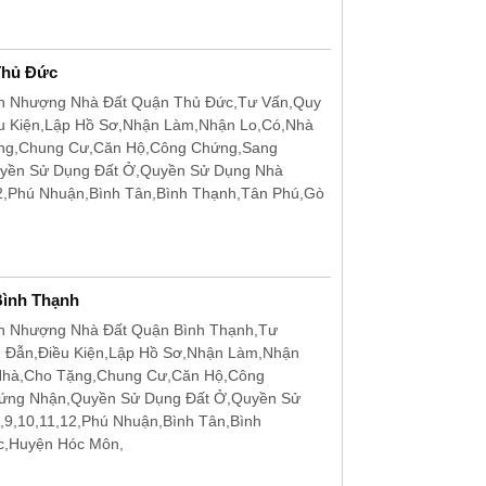
Thủ Đức
n Nhượng Nhà Đất Quận Thủ Đức,Tư Vấn,Quy
u Kiện,Lập Hồ Sơ,Nhận Làm,Nhận Lo,Có,Nhà
ặng,Chung Cư,Căn Hộ,Công Chứng,Sang
uyền Sử Dụng Đất Ở,Quyền Sử Dụng Nhà
12,Phú Nhuận,Bình Tân,Bình Thạnh,Tân Phú,Gò
ình Thạnh
n Nhượng Nhà Đất Quận Bình Thạnh,Tư
g Đẫn,Điều Kiện,Lập Hồ Sơ,Nhận Làm,Nhận
Nhà,Cho Tặng,Chung Cư,Căn Hộ,Công
hứng Nhận,Quyền Sử Dụng Đất Ở,Quyền Sử
,9,10,11,12,Phú Nhuận,Bình Tân,Bình
c,Huyện Hóc Môn,