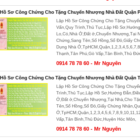
 Hồ Sơ Công Chứng Cho Tặng Chuyển Nhượng Nhà Đất Quận 
Lập Hồ Sơ Công Chứng Cho Tặng Chuyể
Vấn,Quy Trình,Thủ Tục,Lập Hồ Sơ,Hướn
Lo,Có,Nhà Ở,Đất ở,Chuyển Nhượng,Tại 
Chứng,Sang Tên,Sổ Hồng,Sổ Đỏ,Giấy C
Dụng Nhà Ở,TpHCM,Quận,1,2,3,4,5,6,7,8
Thạnh,Tân Phú,Gò Vấp,Tân Bình,Thủ Đứ
0914 78 78 60 - Mr Nguyên
 Hồ Sơ Công Chứng Cho Tặng Chuyển Nhượng Nhà Đất Quận 
Lập Hồ Sơ Công Chứng Cho Tặng Chuyể
Trình,Thủ Tục,Lập Hồ Sơ,Hướng Đẫn,Điề
Ở,Đất ở,Chuyển Nhượng,Tại Nhà,Cho T
Tên,Sổ Hồng,Sổ Đỏ,Giấy Chứng Nhận,Q
Ở,TpHCM,Quận,1,2,3,4,5,6,7,8,9,10,11,
Vấp,Tân Bình,Thủ Đức,Huyện Hóc Môn,
0914 78 78 60 - Mr Nguyên