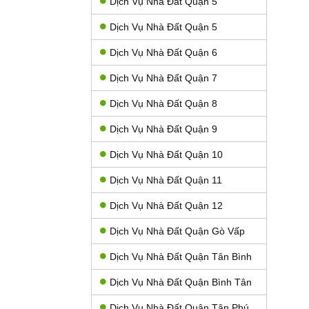
Dịch Vụ Nhà Đất Quận 5
Dịch Vụ Nhà Đất Quận 5
Dịch Vụ Nhà Đất Quận 6
Dịch Vụ Nhà Đất Quận 7
Dịch Vụ Nhà Đất Quận 8
Dịch Vụ Nhà Đất Quận 9
Dịch Vụ Nhà Đất Quận 10
Dịch Vụ Nhà Đất Quận 11
Dịch Vụ Nhà Đất Quận 12
Dịch Vụ Nhà Đất Quận Gò Vấp
Dịch Vụ Nhà Đất Quận Tân Bình
Dịch Vụ Nhà Đất Quận Bình Tân
Dịch Vụ Nhà Đất Quận Tân Phú