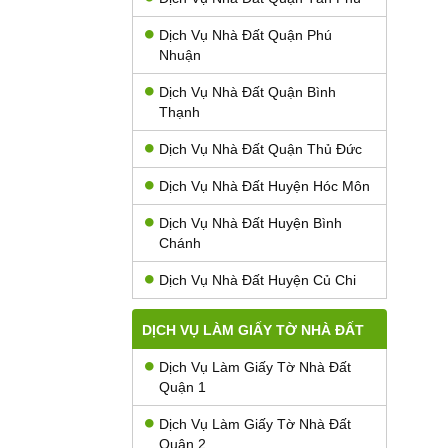
Dịch Vụ Nhà Đất Quận Phú
Nhuận
Dịch Vụ Nhà Đất Quận Bình
Thạnh
Dịch Vụ Nhà Đất Quận Thủ Đức
Dịch Vụ Nhà Đất Huyện Hóc Môn
Dịch Vụ Nhà Đất Huyện Bình
Chánh
Dịch Vụ Nhà Đất Huyện Củ Chi
DỊCH VỤ LÀM GIẤY TỜ NHÀ ĐẤT
Dịch Vụ Làm Giấy Tờ Nhà Đất
Quận 1
Dịch Vụ Làm Giấy Tờ Nhà Đất
Quận 2