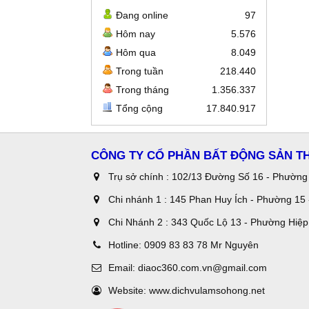
Đang online
97
Hôm nay
5.576
Hôm qua
8.049
Trong tuần
218.440
Trong tháng
1.356.337
Tổng cộng
17.840.917
CÔNG TY CỔ PHẦN BẤT ĐỘNG SẢN T
Trụ sở chính : 102/13 Đường Số 16 - Phườn
Chi nhánh 1 : 145 Phan Huy Ích - Phường 15
Chi Nhánh 2 : 343 Quốc Lộ 13 - Phường Hi
Hotline:
0909 83 83 78 Mr Nguyên
Email:
diaoc360.com.vn@gmail.com
Website:
www.dichvulamsohong.net