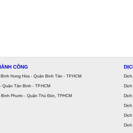
HÀNH CÔNG
DỊC
g Bình Hưng Hòa - Quận Bình Tân - TP.HCM
Dịch
 - Quận Tân Bình - TP.HCM
Dịch
ệp Bình Phước - Quận Thủ Đức, TPHCM
Dịch
Dịch
Dịch
Dịch