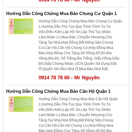
Hướng Dẫn Công Chứng Mua Bán Chung Cư Quận 1
Hướng Dẫn Công Chứng Mua Bán Chung Cư Quận
1,Hướng Dẫn,Thủ Tục,Quy Trình,Trình Tự,Tư
Vấn,Điều Kiện,Lập Hồ Sơ,Lập Thủ Tục,Nhận
Làm,Nhận Lo,Mua Bán ,Chuyển Nhượng,Cho
Tặng,Tại Nhà,Hợp Đồng,Bất Động Sản,Chung
Cư,Căn Hộ,Căn Hộ Chung Cư,Hợp Đồng Mua
Bán,Hợp Đồng Cho Tặng,Sổ Hồng,Sổ Đỏ,Bìa
Hồng,Bìa Đỏ, Sổ Trắng,Bìa Trắng, Giấy Hồng,Giấy
Đỏ,Giấy Chứng Nhận, GCN,Quyền Sử Dụng Đất
Ở,Quyền Sỡ Hữu Nhà Ở,Mua Bán,Nhà Đất,
0914 78 78 60 - Mr Nguyên
Hướng Dẫn Công Chứng Mua Bán Căn Hộ Quận 1
Hướng Dẫn Công Chứng Mua Bán Căn Hộ Quận
1,Hướng Dẫn,Thủ Tục,Quy Trình,Trình Tự,Tư
Vấn,Điều Kiện,Lập Hồ Sơ,Lập Thủ Tục,Nhận
Làm,Nhận Lo,Mua Bán ,Chuyển Nhượng,Cho
Tặng,Tại Nhà,Hợp Đồng,Bất Động Sản,Chung
Cư,Căn Hộ,Căn Hộ Chung Cư,Hợp Đồng Mua
Bán,Hợp Đồng Cho Tặng,Sổ Hồng,Sổ Đỏ,Bìa