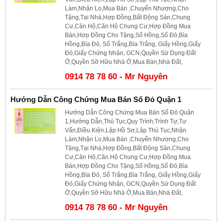
Làm,Nhận Lo,Mua Bán ,Chuyển Nhượng,Cho
Tặng,Tại Nhà,Hợp Đồng,Bất Động Sản,Chung
Cư,Căn Hộ,Căn Hộ Chung Cư,Hợp Đồng Mua
Bán,Hợp Đồng Cho Tặng,Sổ Hồng,Sổ Đỏ,Bìa
Hồng,Bìa Đỏ, Sổ Trắng,Bìa Trắng, Giấy Hồng,Giấy
Đỏ,Giấy Chứng Nhận, GCN,Quyền Sử Dụng Đất
Ở,Quyền Sỡ Hữu Nhà Ở,Mua Bán,Nhà Đất,
0914 78 78 60 - Mr Nguyên
Hướng Dẫn Công Chứng Mua Bán Sổ Đỏ Quận 1
Hướng Dẫn Công Chứng Mua Bán Sổ Đỏ Quận
1,Hướng Dẫn,Thủ Tục,Quy Trình,Trình Tự,Tư
Vấn,Điều Kiện,Lập Hồ Sơ,Lập Thủ Tục,Nhận
Làm,Nhận Lo,Mua Bán ,Chuyển Nhượng,Cho
Tặng,Tại Nhà,Hợp Đồng,Bất Động Sản,Chung
Cư,Căn Hộ,Căn Hộ Chung Cư,Hợp Đồng Mua
Bán,Hợp Đồng Cho Tặng,Sổ Hồng,Sổ Đỏ,Bìa
Hồng,Bìa Đỏ, Sổ Trắng,Bìa Trắng, Giấy Hồng,Giấy
Đỏ,Giấy Chứng Nhận, GCN,Quyền Sử Dụng Đất
Ở,Quyền Sỡ Hữu Nhà Ở,Mua Bán,Nhà Đất,
0914 78 78 60 - Mr Nguyên