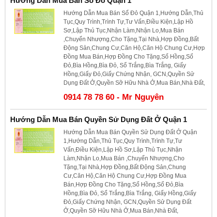
Hướng Dẫn Mua Bán Sổ Đỏ Quận 1
Hướng Dẫn Mua Bán Sổ Đỏ Quận 1,Hướng Dẫn,Thủ
Tục,Quy Trình,Trình Tự,Tư Vấn,Điều Kiện,Lập Hồ
Sơ,Lập Thủ Tục,Nhận Làm,Nhận Lo,Mua Bán
,Chuyển Nhượng,Cho Tặng,Tại Nhà,Hợp Đồng,Bất
Động Sản,Chung Cư,Căn Hộ,Căn Hộ Chung Cư,Hợp
Đồng Mua Bán,Hợp Đồng Cho Tặng,Sổ Hồng,Sổ
Đỏ,Bìa Hồng,Bìa Đỏ, Sổ Trắng,Bìa Trắng, Giấy
Hồng,Giấy Đỏ,Giấy Chứng Nhận, GCN,Quyền Sử
Dụng Đất Ở,Quyền Sỡ Hữu Nhà Ở,Mua Bán,Nhà Đất,
0914 78 78 60 - Mr Nguyên
Hướng Dẫn Mua Bán Quyền Sử Dụng Đất Ở Quận 1
Hướng Dẫn Mua Bán Quyền Sử Dụng Đất Ở Quận
1,Hướng Dẫn,Thủ Tục,Quy Trình,Trình Tự,Tư
Vấn,Điều Kiện,Lập Hồ Sơ,Lập Thủ Tục,Nhận
Làm,Nhận Lo,Mua Bán ,Chuyển Nhượng,Cho
Tặng,Tại Nhà,Hợp Đồng,Bất Động Sản,Chung
Cư,Căn Hộ,Căn Hộ Chung Cư,Hợp Đồng Mua
Bán,Hợp Đồng Cho Tặng,Sổ Hồng,Sổ Đỏ,Bìa
Hồng,Bìa Đỏ, Sổ Trắng,Bìa Trắng, Giấy Hồng,Giấy
Đỏ,Giấy Chứng Nhận, GCN,Quyền Sử Dụng Đất
Ở,Quyền Sỡ Hữu Nhà Ở,Mua Bán,Nhà Đất,