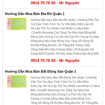
0914 78 78 60 - Mr Nguyên
Hướng Dẫn Mua Bán Bìa Đỏ Quận 1
Hướng Dẫn Mua Bán Bìa Đỏ Quận 1,Hướng Dẫn,Thủ
Tục,Quy Trình,Trình Tự,Tư Vấn,Điều Kiện,Lập Hồ
Sơ,Lập Thủ Tục,Nhận Làm,Nhận Lo,Mua Bán
,Chuyển Nhượng,Cho Tặng,Tại Nhà,Hợp Đồng,Bất
Động Sản,Chung Cư,Căn Hộ,Căn Hộ Chung Cư,Hợp
Đồng Mua Bán,Hợp Đồng Cho Tặng,Sổ Hồng,Sổ
Đỏ,Bìa Hồng,Bìa Đỏ, Sổ Trắng,Bìa Trắng, Giấy
Hồng,Giấy Đỏ,Giấy Chứng Nhận, GCN,Quyền Sử
Dụng Đất Ở,Quyền Sỡ Hữu Nhà Ở,Mua Bán,Nhà Đất,
0914 78 78 60 - Mr Nguyên
Hướng Dẫn Mua Bán Bất Động Sản Quận 1
Hướng Dẫn Mua Bán Bất Động Sản Quận 1,Hướng
Dẫn,Thủ Tục,Quy Trình,Trình Tự,Tư Vấn,Điều
Kiện,Lập Hồ Sơ,Lập Thủ Tục,Nhận Làm,Nhận Lo,Mua
Bán ,Chuyển Nhượng,Cho Tặng,Tại Nhà,Hợp
Đồng,Bất Động Sản,Chung Cư,Căn Hộ,Căn Hộ
Chung Cư,Hợp Đồng Mua Bán,Hợp Đồng Cho
Tặng,Sổ Hồng,Sổ Đỏ,Bìa Hồng,Bìa Đỏ, Sổ Trắng,Bìa