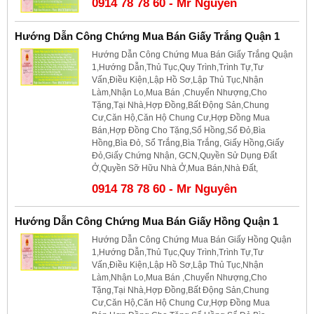
0914 78 78 60 - Mr Nguyên
Hướng Dẫn Công Chứng Mua Bán Giấy Trắng Quận 1
Hướng Dẫn Công Chứng Mua Bán Giấy Trắng Quận
1,Hướng Dẫn,Thủ Tục,Quy Trình,Trình Tự,Tư
Vấn,Điều Kiện,Lập Hồ Sơ,Lập Thủ Tục,Nhận
Làm,Nhận Lo,Mua Bán ,Chuyển Nhượng,Cho
Tặng,Tại Nhà,Hợp Đồng,Bất Động Sản,Chung
Cư,Căn Hộ,Căn Hộ Chung Cư,Hợp Đồng Mua
Bán,Hợp Đồng Cho Tặng,Sổ Hồng,Sổ Đỏ,Bìa
Hồng,Bìa Đỏ, Sổ Trắng,Bìa Trắng, Giấy Hồng,Giấy
Đỏ,Giấy Chứng Nhận, GCN,Quyền Sử Dụng Đất
Ở,Quyền Sỡ Hữu Nhà Ở,Mua Bán,Nhà Đất,
0914 78 78 60 - Mr Nguyên
Hướng Dẫn Công Chứng Mua Bán Giấy Hồng Quận 1
Hướng Dẫn Công Chứng Mua Bán Giấy Hồng Quận
1,Hướng Dẫn,Thủ Tục,Quy Trình,Trình Tự,Tư
Vấn,Điều Kiện,Lập Hồ Sơ,Lập Thủ Tục,Nhận
Làm,Nhận Lo,Mua Bán ,Chuyển Nhượng,Cho
Tặng,Tại Nhà,Hợp Đồng,Bất Động Sản,Chung
Cư,Căn Hộ,Căn Hộ Chung Cư,Hợp Đồng Mua