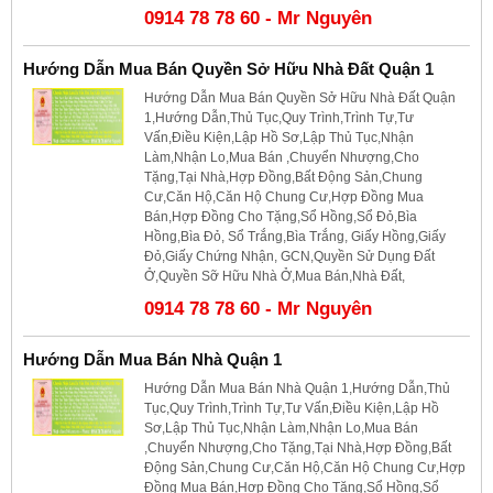
0914 78 78 60 - Mr Nguyên
Hướng Dẫn Mua Bán Quyền Sở Hữu Nhà Đất Quận 1
Hướng Dẫn Mua Bán Quyền Sở Hữu Nhà Đất Quận
1,Hướng Dẫn,Thủ Tục,Quy Trình,Trình Tự,Tư
Vấn,Điều Kiện,Lập Hồ Sơ,Lập Thủ Tục,Nhận
Làm,Nhận Lo,Mua Bán ,Chuyển Nhượng,Cho
Tặng,Tại Nhà,Hợp Đồng,Bất Động Sản,Chung
Cư,Căn Hộ,Căn Hộ Chung Cư,Hợp Đồng Mua
Bán,Hợp Đồng Cho Tặng,Sổ Hồng,Sổ Đỏ,Bìa
Hồng,Bìa Đỏ, Sổ Trắng,Bìa Trắng, Giấy Hồng,Giấy
Đỏ,Giấy Chứng Nhận, GCN,Quyền Sử Dụng Đất
Ở,Quyền Sỡ Hữu Nhà Ở,Mua Bán,Nhà Đất,
0914 78 78 60 - Mr Nguyên
Hướng Dẫn Mua Bán Nhà Quận 1
Hướng Dẫn Mua Bán Nhà Quận 1,Hướng Dẫn,Thủ
Tục,Quy Trình,Trình Tự,Tư Vấn,Điều Kiện,Lập Hồ
Sơ,Lập Thủ Tục,Nhận Làm,Nhận Lo,Mua Bán
,Chuyển Nhượng,Cho Tặng,Tại Nhà,Hợp Đồng,Bất
Động Sản,Chung Cư,Căn Hộ,Căn Hộ Chung Cư,Hợp
Đồng Mua Bán,Hợp Đồng Cho Tặng,Sổ Hồng,Sổ