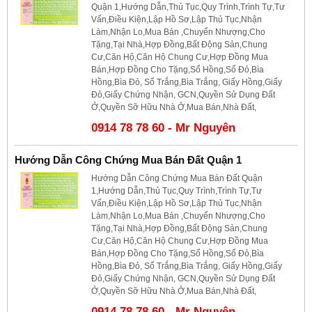
Quận 1,Hướng Dẫn,Thủ Tục,Quy Trình,Trình Tự,Tư
Vấn,Điều Kiện,Lập Hồ Sơ,Lập Thủ Tục,Nhận
Làm,Nhận Lo,Mua Bán ,Chuyển Nhượng,Cho
Tặng,Tại Nhà,Hợp Đồng,Bất Động Sản,Chung
Cư,Căn Hộ,Căn Hộ Chung Cư,Hợp Đồng Mua
Bán,Hợp Đồng Cho Tặng,Sổ Hồng,Sổ Đỏ,Bìa
Hồng,Bìa Đỏ, Sổ Trắng,Bìa Trắng, Giấy Hồng,Giấy
Đỏ,Giấy Chứng Nhận, GCN,Quyền Sử Dụng Đất
Ở,Quyền Sỡ Hữu Nhà Ở,Mua Bán,Nhà Đất,
0914 78 78 60 - Mr Nguyên
Hướng Dẫn Công Chứng Mua Bán Đất Quận 1
Hướng Dẫn Công Chứng Mua Bán Đất Quận
1,Hướng Dẫn,Thủ Tục,Quy Trình,Trình Tự,Tư
Vấn,Điều Kiện,Lập Hồ Sơ,Lập Thủ Tục,Nhận
Làm,Nhận Lo,Mua Bán ,Chuyển Nhượng,Cho
Tặng,Tại Nhà,Hợp Đồng,Bất Động Sản,Chung
Cư,Căn Hộ,Căn Hộ Chung Cư,Hợp Đồng Mua
Bán,Hợp Đồng Cho Tặng,Sổ Hồng,Sổ Đỏ,Bìa
Hồng,Bìa Đỏ, Sổ Trắng,Bìa Trắng, Giấy Hồng,Giấy
Đỏ,Giấy Chứng Nhận, GCN,Quyền Sử Dụng Đất
Ở,Quyền Sỡ Hữu Nhà Ở,Mua Bán,Nhà Đất,
0914 78 78 60 - Mr Nguyên