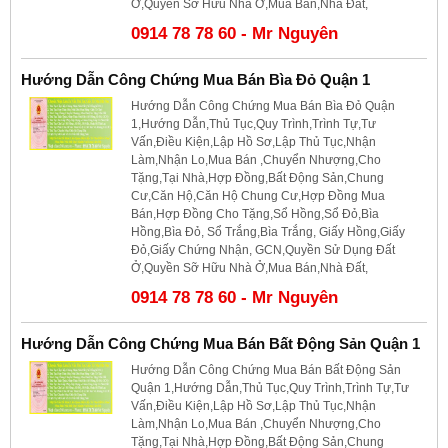
Ở,Quyền Sỡ Hữu Nhà Ở,Mua Bán,Nhà Đất,
0914 78 78 60 - Mr Nguyên
Hướng Dẫn Công Chứng Mua Bán Bìa Đỏ Quận 1
Hướng Dẫn Công Chứng Mua Bán Bìa Đỏ Quận
1,Hướng Dẫn,Thủ Tục,Quy Trình,Trình Tự,Tư
Vấn,Điều Kiện,Lập Hồ Sơ,Lập Thủ Tục,Nhận
Làm,Nhận Lo,Mua Bán ,Chuyển Nhượng,Cho
Tặng,Tại Nhà,Hợp Đồng,Bất Động Sản,Chung
Cư,Căn Hộ,Căn Hộ Chung Cư,Hợp Đồng Mua
Bán,Hợp Đồng Cho Tặng,Sổ Hồng,Sổ Đỏ,Bìa
Hồng,Bìa Đỏ, Sổ Trắng,Bìa Trắng, Giấy Hồng,Giấy
Đỏ,Giấy Chứng Nhận, GCN,Quyền Sử Dụng Đất
Ở,Quyền Sỡ Hữu Nhà Ở,Mua Bán,Nhà Đất,
0914 78 78 60 - Mr Nguyên
Hướng Dẫn Công Chứng Mua Bán Bất Động Sản Quận 1
Hướng Dẫn Công Chứng Mua Bán Bất Động Sản
Quận 1,Hướng Dẫn,Thủ Tục,Quy Trình,Trình Tự,Tư
Vấn,Điều Kiện,Lập Hồ Sơ,Lập Thủ Tục,Nhận
Làm,Nhận Lo,Mua Bán ,Chuyển Nhượng,Cho
Tặng,Tại Nhà,Hợp Đồng,Bất Động Sản,Chung