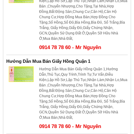
Kiện,Lập Hồ Sơ,Lập Thủ Tục,Nhận Làm,Nhận Lo,Mua
Bán ,Chuyển Nhượng,Cho Tặng,Tại Nhà,Hợp
Đồng,Bất Động Sản,Chung Cư,Căn Hộ,Căn Hộ
Chung Cư,Hợp Đồng Mua Bán,Hợp Đồng Cho
Tặng,Sổ Hồng,Sổ Đỏ,Bìa Hồng,Bìa Đỏ, Sổ Trắng,Bìa
Trắng, Giấy Hồng,Giấy Đỏ,Giấy Chứng Nhận,
GCN,Quyền Sử Dụng Đất Ở,Quyền Sỡ Hữu Nhà
Ở,Mua Bán,Nhà Đất,
0914 78 78 60 - Mr Nguyên
Hướng Dẫn Mua Bán Giấy Hồng Quận 1
Hướng Dẫn Mua Bán Giấy Hồng Quận 1,Hướng
Dẫn,Thủ Tục,Quy Trình,Trình Tự,Tư Vấn,Điều
Kiện,Lập Hồ Sơ,Lập Thủ Tục,Nhận Làm,Nhận Lo,Mua
Bán ,Chuyển Nhượng,Cho Tặng,Tại Nhà,Hợp
Đồng,Bất Động Sản,Chung Cư,Căn Hộ,Căn Hộ
Chung Cư,Hợp Đồng Mua Bán,Hợp Đồng Cho
Tặng,Sổ Hồng,Sổ Đỏ,Bìa Hồng,Bìa Đỏ, Sổ Trắng,Bìa
Trắng, Giấy Hồng,Giấy Đỏ,Giấy Chứng Nhận,
GCN,Quyền Sử Dụng Đất Ở,Quyền Sỡ Hữu Nhà
Ở,Mua Bán,Nhà Đất,
0914 78 78 60 - Mr Nguyên