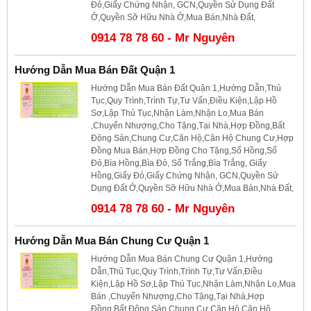
Đỏ,Giấy Chứng Nhận, GCN,Quyền Sử Dụng Đất
Ở,Quyền Sỡ Hữu Nhà Ở,Mua Bán,Nhà Đất,
0914 78 78 60 - Mr Nguyên
Hướng Dẫn Mua Bán Đất Quận 1
Hướng Dẫn Mua Bán Đất Quận 1,Hướng Dẫn,Thủ
Tục,Quy Trình,Trình Tự,Tư Vấn,Điều Kiện,Lập Hồ
Sơ,Lập Thủ Tục,Nhận Làm,Nhận Lo,Mua Bán
,Chuyển Nhượng,Cho Tặng,Tại Nhà,Hợp Đồng,Bất
Động Sản,Chung Cư,Căn Hộ,Căn Hộ Chung Cư,Hợp
Đồng Mua Bán,Hợp Đồng Cho Tặng,Sổ Hồng,Sổ
Đỏ,Bìa Hồng,Bìa Đỏ, Sổ Trắng,Bìa Trắng, Giấy
Hồng,Giấy Đỏ,Giấy Chứng Nhận, GCN,Quyền Sử
Dụng Đất Ở,Quyền Sỡ Hữu Nhà Ở,Mua Bán,Nhà Đất,
0914 78 78 60 - Mr Nguyên
Hướng Dẫn Mua Bán Chung Cư Quận 1
Hướng Dẫn Mua Bán Chung Cư Quận 1,Hướng
Dẫn,Thủ Tục,Quy Trình,Trình Tự,Tư Vấn,Điều
Kiện,Lập Hồ Sơ,Lập Thủ Tục,Nhận Làm,Nhận Lo,Mua
Bán ,Chuyển Nhượng,Cho Tặng,Tại Nhà,Hợp
Đồng,Bất Động Sản,Chung Cư,Căn Hộ,Căn Hộ