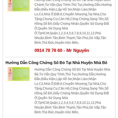
Chánh,Tư Vấn,Quy Trình,Thủ Tục,Hướng Dẫn,Hướng
Đẫn,Điều Kiện,Lập Hồ Sơ,Nhận Làm,Nhận
Lo,Có,Nhà Ở,Đất ở,Chuyển Nhượng,Tại Nhà,Cho
Tặng,Chung Cư,Căn Hộ,Công Chứng,Sang Tên,Sổ
Hồng,Sổ Đỏ,Giấy Chứng Nhận,Quyền Sử Dụng Đất
Ở,Quyền Sử Dụng Nhà
Ở,TpHCM,Quận,1,2,3,4,5,6,7,8,9,10,11,12,Phú
Nhuận,Bình Tân,Bình Thạnh,Tân Phú,Gò Vấp,Tân
Bình,Thủ Đức,Huyện Hóc Môn,
0914 78 78 60 - Mr Nguyên
Hướng Dẫn Công Chứng Sổ Đỏ Tại Nhà Huyện Nhà Bè
Hướng Dẫn Công Chứng Sổ Đỏ Tại Nhà Huyện Nhà
Bè,Tư Vấn,Quy Trình,Thủ Tục,Hướng Dẫn,Hướng
Đẫn,Điều Kiện,Lập Hồ Sơ,Nhận Làm,Nhận
Lo,Có,Nhà Ở,Đất ở,Chuyển Nhượng,Tại Nhà,Cho
Tặng,Chung Cư,Căn Hộ,Công Chứng,Sang Tên,Sổ
Hồng,Sổ Đỏ,Giấy Chứng Nhận,Quyền Sử Dụng Đất
Ở,Quyền Sử Dụng Nhà
Ở,TpHCM,Quận,1,2,3,4,5,6,7,8,9,10,11,12,Phú
Nhuận,Bình Tân,Bình Thạnh,Tân Phú,Gò Vấp,Tân
Bình,Thủ Đức,Huyện Hóc Môn,