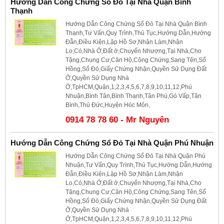
Hướng Dẫn Công Chứng Sổ Đỏ Tại Nhà Quận Bình
Thạnh
Hướng Dẫn Công Chứng Sổ Đỏ Tại Nhà Quận Bình
Thạnh,Tư Vấn,Quy Trình,Thủ Tục,Hướng Dẫn,Hướng
Đẫn,Điều Kiện,Lập Hồ Sơ,Nhận Làm,Nhận
Lo,Có,Nhà Ở,Đất ở,Chuyển Nhượng,Tại Nhà,Cho
Tặng,Chung Cư,Căn Hộ,Công Chứng,Sang Tên,Sổ
Hồng,Sổ Đỏ,Giấy Chứng Nhận,Quyền Sử Dụng Đất
Ở,Quyền Sử Dụng Nhà
Ở,TpHCM,Quận,1,2,3,4,5,6,7,8,9,10,11,12,Phú
Nhuận,Bình Tân,Bình Thạnh,Tân Phú,Gò Vấp,Tân
Bình,Thủ Đức,Huyện Hóc Môn,
0914 78 78 60 - Mr Nguyên
Hướng Dẫn Công Chứng Sổ Đỏ Tại Nhà Quận Phú Nhuận
Hướng Dẫn Công Chứng Sổ Đỏ Tại Nhà Quận Phú
Nhuận,Tư Vấn,Quy Trình,Thủ Tục,Hướng Dẫn,Hướng
Đẫn,Điều Kiện,Lập Hồ Sơ,Nhận Làm,Nhận
Lo,Có,Nhà Ở,Đất ở,Chuyển Nhượng,Tại Nhà,Cho
Tặng,Chung Cư,Căn Hộ,Công Chứng,Sang Tên,Sổ
Hồng,Sổ Đỏ,Giấy Chứng Nhận,Quyền Sử Dụng Đất
Ở,Quyền Sử Dụng Nhà
Ở,TpHCM,Quận,1,2,3,4,5,6,7,8,9,10,11,12,Phú