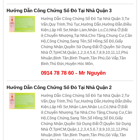
Hướng Dẫn Công Chứng Sổ Đỏ Tại Nhà Quận 3
Hướng Dẫn Công Chứng Sổ Đỏ Tại Nhà Quận 3,Tư
Vấn,Quy Trình,Thủ Tục,Hướng Dẫn,Hướng Đẫn,Điều
Kiện,Lập Hồ Sơ,Nhận Làm,Nhận Lo,Có,Nhà Ở,Đất
ở,Chuyển Nhượng,Tại Nhà,Cho Tặng,Chung Cư,Căn
Hộ,Công Chứng,Sang Tên,Sổ Hồng,Sổ Đỏ,Giấy
Chứng Nhận,Quyền Sử Dụng Đất Ở,Quyền Sử Dụng
Nhà Ở,TpHCM,Quận,1,2,3,4,5,6,7,8,9,10,11,12,Phú
Nhuận,Bình Tân,Bình Thạnh,Tân Phú,Gò Vấp,Tân
Bình,Thủ Đức,Huyện Hóc Môn,
0914 78 78 60 - Mr Nguyên
Hướng Dẫn Công Chứng Sổ Đỏ Tại Nhà Quận 2
Hướng Dẫn Công Chứng Sổ Đỏ Tại Nhà Quận 2,Tư
Vấn,Quy Trình,Thủ Tục,Hướng Dẫn,Hướng Đẫn,Điều
Kiện,Lập Hồ Sơ,Nhận Làm,Nhận Lo,Có,Nhà Ở,Đất
ở,Chuyển Nhượng,Tại Nhà,Cho Tặng,Chung Cư,Căn
Hộ,Công Chứng,Sang Tên,Sổ Hồng,Sổ Đỏ,Giấy
Chứng Nhận,Quyền Sử Dụng Đất Ở,Quyền Sử Dụng
Nhà Ở,TpHCM,Quận,1,2,3,4,5,6,7,8,9,10,11,12,Phú
Nhuận,Bình Tân,Bình Thạnh,Tân Phú,Gò Vấp,Tân