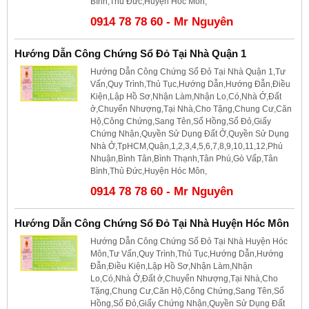
Bình,Thủ Đức,Huyện Hóc Môn,
0914 78 78 60 - Mr Nguyên
Hướng Dẫn Công Chứng Sổ Đỏ Tại Nhà Quận 1
Hướng Dẫn Công Chứng Sổ Đỏ Tại Nhà Quận 1,Tư
Vấn,Quy Trình,Thủ Tục,Hướng Dẫn,Hướng Đẫn,Điều
Kiện,Lập Hồ Sơ,Nhận Làm,Nhận Lo,Có,Nhà Ở,Đất
ở,Chuyển Nhượng,Tại Nhà,Cho Tặng,Chung Cư,Căn
Hộ,Công Chứng,Sang Tên,Sổ Hồng,Sổ Đỏ,Giấy
Chứng Nhận,Quyền Sử Dụng Đất Ở,Quyền Sử Dụng
Nhà Ở,TpHCM,Quận,1,2,3,4,5,6,7,8,9,10,11,12,Phú
Nhuận,Bình Tân,Bình Thạnh,Tân Phú,Gò Vấp,Tân
Bình,Thủ Đức,Huyện Hóc Môn,
0914 78 78 60 - Mr Nguyên
Hướng Dẫn Công Chứng Sổ Đỏ Tại Nhà Huyện Hóc Môn
Hướng Dẫn Công Chứng Sổ Đỏ Tại Nhà Huyện Hóc
Môn,Tư Vấn,Quy Trình,Thủ Tục,Hướng Dẫn,Hướng
Đẫn,Điều Kiện,Lập Hồ Sơ,Nhận Làm,Nhận
Lo,Có,Nhà Ở,Đất ở,Chuyển Nhượng,Tại Nhà,Cho
Tặng,Chung Cư,Căn Hộ,Công Chứng,Sang Tên,Sổ
Hồng,Sổ Đỏ,Giấy Chứng Nhận,Quyền Sử Dụng Đất