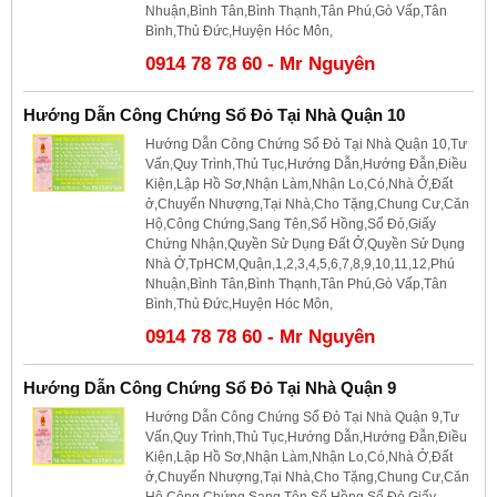
Nhuận,Bình Tân,Bình Thạnh,Tân Phú,Gò Vấp,Tân
Bình,Thủ Đức,Huyện Hóc Môn,
0914 78 78 60 - Mr Nguyên
Hướng Dẫn Công Chứng Sổ Đỏ Tại Nhà Quận 10
Hướng Dẫn Công Chứng Sổ Đỏ Tại Nhà Quận 10,Tư
Vấn,Quy Trình,Thủ Tục,Hướng Dẫn,Hướng Đẫn,Điều
Kiện,Lập Hồ Sơ,Nhận Làm,Nhận Lo,Có,Nhà Ở,Đất
ở,Chuyển Nhượng,Tại Nhà,Cho Tặng,Chung Cư,Căn
Hộ,Công Chứng,Sang Tên,Sổ Hồng,Sổ Đỏ,Giấy
Chứng Nhận,Quyền Sử Dụng Đất Ở,Quyền Sử Dụng
Nhà Ở,TpHCM,Quận,1,2,3,4,5,6,7,8,9,10,11,12,Phú
Nhuận,Bình Tân,Bình Thạnh,Tân Phú,Gò Vấp,Tân
Bình,Thủ Đức,Huyện Hóc Môn,
0914 78 78 60 - Mr Nguyên
Hướng Dẫn Công Chứng Sổ Đỏ Tại Nhà Quận 9
Hướng Dẫn Công Chứng Sổ Đỏ Tại Nhà Quận 9,Tư
Vấn,Quy Trình,Thủ Tục,Hướng Dẫn,Hướng Đẫn,Điều
Kiện,Lập Hồ Sơ,Nhận Làm,Nhận Lo,Có,Nhà Ở,Đất
ở,Chuyển Nhượng,Tại Nhà,Cho Tặng,Chung Cư,Căn
Hộ,Công Chứng,Sang Tên,Sổ Hồng,Sổ Đỏ,Giấy