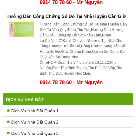
0914 78 78 60 - Mr Nguyên
Hướng Dẫn Công Chứng Sổ Đỏ Tại Nhà Huyện Cần Giờ
Hướng Dẫn Công Chứng Sổ Đỏ Tại Nhà Huyện Cần
Giờ,Tư Vấn,Quy Trình,Thủ Tục,Hướng Dẫn,Hướng
Đẫn,Điều Kiện,Lập Hồ Sơ,Nhận Làm,Nhận
Lo,Có,Nhà Ở,Đất ở,Chuyển Nhượng,Tại Nhà,Cho
Tặng,Chung Cư,Căn Hộ,Công Chứng,Sang Tên,Sổ
Hồng,Sổ Đỏ,Giấy Chứng Nhận,Quyền Sử Dụng Đất
Ở,Quyền Sử Dụng Nhà
Ở,TpHCM,Quận,1,2,3,4,5,6,7,8,9,10,11,12,Phú
Nhuận,Bình Tân,Bình Thạnh,Tân Phú,Gò Vấp,Tân
Bình,Thủ Đức,Huyện Hóc Môn,
0914 78 78 60 - Mr Nguyên
DỊCH VỤ NHÀ ĐẤT
Dịch Vụ Nhà Đất Quận 1
Dịch Vụ Nhà Đất Quận 2
Dịch Vụ Nhà Đất Quận 3