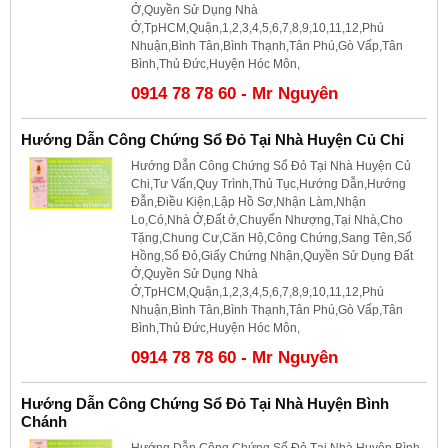
Ở,Quyền Sử Dụng Nhà
Ở,TpHCM,Quận,1,2,3,4,5,6,7,8,9,10,11,12,Phú
Nhuận,Bình Tân,Bình Thạnh,Tân Phú,Gò Vấp,Tân
Bình,Thủ Đức,Huyện Hóc Môn,
0914 78 78 60 - Mr Nguyên
Hướng Dẫn Công Chứng Sổ Đỏ Tại Nhà Huyện Củ Chi
Hướng Dẫn Công Chứng Sổ Đỏ Tại Nhà Huyện Củ
Chi,Tư Vấn,Quy Trình,Thủ Tục,Hướng Dẫn,Hướng
Đẫn,Điều Kiện,Lập Hồ Sơ,Nhận Làm,Nhận
Lo,Có,Nhà Ở,Đất ở,Chuyển Nhượng,Tại Nhà,Cho
Tặng,Chung Cư,Căn Hộ,Công Chứng,Sang Tên,Sổ
Hồng,Sổ Đỏ,Giấy Chứng Nhận,Quyền Sử Dụng Đất
Ở,Quyền Sử Dụng Nhà
Ở,TpHCM,Quận,1,2,3,4,5,6,7,8,9,10,11,12,Phú
Nhuận,Bình Tân,Bình Thạnh,Tân Phú,Gò Vấp,Tân
Bình,Thủ Đức,Huyện Hóc Môn,
0914 78 78 60 - Mr Nguyên
Hướng Dẫn Công Chứng Sổ Đỏ Tại Nhà Huyện Bình
Chánh
Hướng Dẫn Công Chứng Sổ Đỏ Tại Nhà Huyện Bình