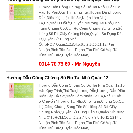
Hướng Dẫn Công Chứng Sổ Đỏ Tại Nhà Quận Gò
Vấp,Tư Vấn,Quy Trình,Thủ Tục,Hướng Dẫn,Hướng
Đẫn,Điều Kiện,Lập Hồ Sơ,Nhận Làm,Nhận
Lo,Có,Nhà Ở,Đất ở,Chuyển Nhượng,Tại Nhà,Cho
Tặng,Chung Cư,Căn Hộ,Công Chứng,Sang Tên,Sổ
Hồng,Sổ Đỏ,Giấy Chứng Nhận,Quyền Sử Dụng Đất
Ở,Quyền Sử Dụng Nhà
Ở,TpHCM,Quận,1,2,3,4,5,6,7,8,9,10,11,12,Phú
Nhuận,Bình Tân,Bình Thạnh,Tân Phú,Gò Vấp,Tân
Bình,Thủ Đức,Huyện Hóc Môn,
0914 78 78 60 - Mr Nguyên
Hướng Dẫn Công Chứng Sổ Đỏ Tại Nhà Quận 12
Hướng Dẫn Công Chứng Sổ Đỏ Tại Nhà Quận 12,Tư
Vấn,Quy Trình,Thủ Tục,Hướng Dẫn,Hướng Đẫn,Điều
Kiện,Lập Hồ Sơ,Nhận Làm,Nhận Lo,Có,Nhà Ở,Đất
ở,Chuyển Nhượng,Tại Nhà,Cho Tặng,Chung Cư,Căn
Hộ,Công Chứng,Sang Tên,Sổ Hồng,Sổ Đỏ,Giấy
Chứng Nhận,Quyền Sử Dụng Đất Ở,Quyền Sử Dụng
Nhà Ở,TpHCM,Quận,1,2,3,4,5,6,7,8,9,10,11,12,Phú
Nhuận,Bình Tân,Bình Thạnh,Tân Phú,Gò Vấp,Tân
Bình,Thủ Đức,Huyện Hóc Môn,