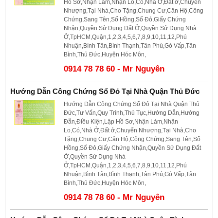
Hồ Sơ,Nhận Làm,Nhận Lo,Có,Nhà Ở,Đất ở,Chuyển
Nhượng,Tại Nhà,Cho Tặng,Chung Cư,Căn Hộ,Công
Chứng,Sang Tên,Sổ Hồng,Sổ Đỏ,Giấy Chứng
Nhận,Quyền Sử Dụng Đất Ở,Quyền Sử Dụng Nhà
Ở,TpHCM,Quận,1,2,3,4,5,6,7,8,9,10,11,12,Phú
Nhuận,Bình Tân,Bình Thạnh,Tân Phú,Gò Vấp,Tân
Bình,Thủ Đức,Huyện Hóc Môn,
0914 78 78 60 - Mr Nguyên
Hướng Dẫn Công Chứng Sổ Đỏ Tại Nhà Quận Thủ Đức
Hướng Dẫn Công Chứng Sổ Đỏ Tại Nhà Quận Thủ
Đức,Tư Vấn,Quy Trình,Thủ Tục,Hướng Dẫn,Hướng
Đẫn,Điều Kiện,Lập Hồ Sơ,Nhận Làm,Nhận
Lo,Có,Nhà Ở,Đất ở,Chuyển Nhượng,Tại Nhà,Cho
Tặng,Chung Cư,Căn Hộ,Công Chứng,Sang Tên,Sổ
Hồng,Sổ Đỏ,Giấy Chứng Nhận,Quyền Sử Dụng Đất
Ở,Quyền Sử Dụng Nhà
Ở,TpHCM,Quận,1,2,3,4,5,6,7,8,9,10,11,12,Phú
Nhuận,Bình Tân,Bình Thạnh,Tân Phú,Gò Vấp,Tân
Bình,Thủ Đức,Huyện Hóc Môn,
0914 78 78 60 - Mr Nguyên