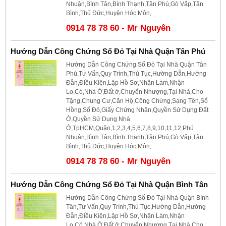
Nhuận,Bình Tân,Bình Thạnh,Tân Phú,Gò Vấp,Tân
Bình,Thủ Đức,Huyện Hóc Môn,
0914 78 78 60 - Mr Nguyên
Hướng Dẫn Công Chứng Sổ Đỏ Tại Nhà Quận Tân Phú
Hướng Dẫn Công Chứng Sổ Đỏ Tại Nhà Quận Tân
Phú,Tư Vấn,Quy Trình,Thủ Tục,Hướng Dẫn,Hướng
Đẫn,Điều Kiện,Lập Hồ Sơ,Nhận Làm,Nhận
Lo,Có,Nhà Ở,Đất ở,Chuyển Nhượng,Tại Nhà,Cho
Tặng,Chung Cư,Căn Hộ,Công Chứng,Sang Tên,Sổ
Hồng,Sổ Đỏ,Giấy Chứng Nhận,Quyền Sử Dụng Đất
Ở,Quyền Sử Dụng Nhà
Ở,TpHCM,Quận,1,2,3,4,5,6,7,8,9,10,11,12,Phú
Nhuận,Bình Tân,Bình Thạnh,Tân Phú,Gò Vấp,Tân
Bình,Thủ Đức,Huyện Hóc Môn,
0914 78 78 60 - Mr Nguyên
Hướng Dẫn Công Chứng Sổ Đỏ Tại Nhà Quận Bình Tân
Hướng Dẫn Công Chứng Sổ Đỏ Tại Nhà Quận Bình
Tân,Tư Vấn,Quy Trình,Thủ Tục,Hướng Dẫn,Hướng
Đẫn,Điều Kiện,Lập Hồ Sơ,Nhận Làm,Nhận
Lo,Có,Nhà Ở,Đất ở,Chuyển Nhượng,Tại Nhà,Cho