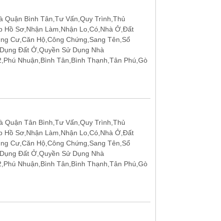
 Quận Bình Tân,Tư Vấn,Quy Trình,Thủ
p Hồ Sơ,Nhận Làm,Nhận Lo,Có,Nhà Ở,Đất
ung Cư,Căn Hộ,Công Chứng,Sang Tên,Sổ
 Dụng Đất Ở,Quyền Sử Dụng Nhà
12,Phú Nhuận,Bình Tân,Bình Thạnh,Tân Phú,Gò
 Quận Tân Bình,Tư Vấn,Quy Trình,Thủ
p Hồ Sơ,Nhận Làm,Nhận Lo,Có,Nhà Ở,Đất
ung Cư,Căn Hộ,Công Chứng,Sang Tên,Sổ
 Dụng Đất Ở,Quyền Sử Dụng Nhà
12,Phú Nhuận,Bình Tân,Bình Thạnh,Tân Phú,Gò