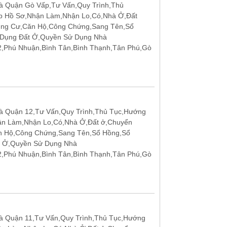
 Quận Gò Vấp,Tư Vấn,Quy Trình,Thủ
p Hồ Sơ,Nhận Làm,Nhận Lo,Có,Nhà Ở,Đất
ung Cư,Căn Hộ,Công Chứng,Sang Tên,Sổ
 Dụng Đất Ở,Quyền Sử Dụng Nhà
12,Phú Nhuận,Bình Tân,Bình Thạnh,Tân Phú,Gò
 Quận 12,Tư Vấn,Quy Trình,Thủ Tục,Hướng
ận Làm,Nhận Lo,Có,Nhà Ở,Đất ở,Chuyển
n Hộ,Công Chứng,Sang Tên,Sổ Hồng,Sổ
t Ở,Quyền Sử Dụng Nhà
12,Phú Nhuận,Bình Tân,Bình Thạnh,Tân Phú,Gò
 Quận 11,Tư Vấn,Quy Trình,Thủ Tục,Hướng