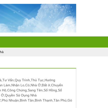
hà
,Tư Vấn,Quy Trình,Thủ Tục,Hướng
ận Làm,Nhận Lo,Có,Nhà Ở,Đất ở,Chuyển
n Hộ,Công Chứng,Sang Tên,Sổ Hồng,Sổ
t Ở,Quyền Sử Dụng Nhà
12,Phú Nhuận,Bình Tân,Bình Thạnh,Tân Phú,Gò