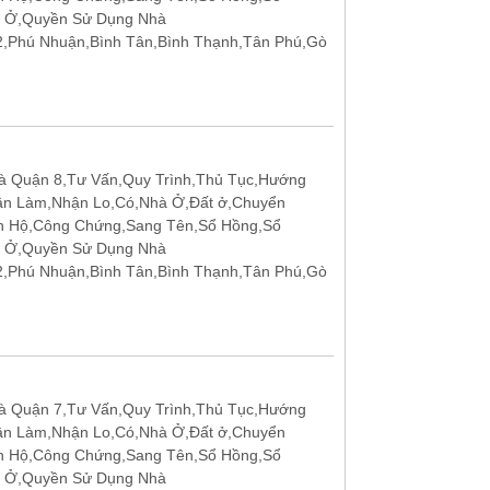
t Ở,Quyền Sử Dụng Nhà
12,Phú Nhuận,Bình Tân,Bình Thạnh,Tân Phú,Gò
 Quận 8,Tư Vấn,Quy Trình,Thủ Tục,Hướng
ận Làm,Nhận Lo,Có,Nhà Ở,Đất ở,Chuyển
n Hộ,Công Chứng,Sang Tên,Sổ Hồng,Sổ
t Ở,Quyền Sử Dụng Nhà
12,Phú Nhuận,Bình Tân,Bình Thạnh,Tân Phú,Gò
 Quận 7,Tư Vấn,Quy Trình,Thủ Tục,Hướng
ận Làm,Nhận Lo,Có,Nhà Ở,Đất ở,Chuyển
n Hộ,Công Chứng,Sang Tên,Sổ Hồng,Sổ
t Ở,Quyền Sử Dụng Nhà