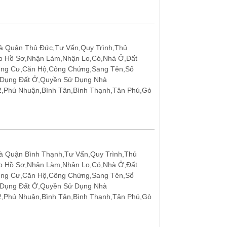
 Quận Thủ Đức,Tư Vấn,Quy Trình,Thủ
p Hồ Sơ,Nhận Làm,Nhận Lo,Có,Nhà Ở,Đất
ung Cư,Căn Hộ,Công Chứng,Sang Tên,Sổ
 Dụng Đất Ở,Quyền Sử Dụng Nhà
12,Phú Nhuận,Bình Tân,Bình Thạnh,Tân Phú,Gò
 Quận Bình Thạnh,Tư Vấn,Quy Trình,Thủ
p Hồ Sơ,Nhận Làm,Nhận Lo,Có,Nhà Ở,Đất
ung Cư,Căn Hộ,Công Chứng,Sang Tên,Sổ
 Dụng Đất Ở,Quyền Sử Dụng Nhà
12,Phú Nhuận,Bình Tân,Bình Thạnh,Tân Phú,Gò