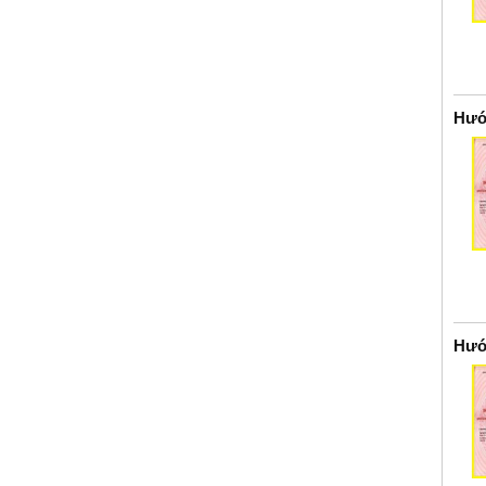
Hướ
Hướ