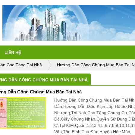
LIÊN HỆ
án Cho Tặng Tại Nhà
Hướng Dẫn Công Chứng Mua Bán Tại N
NG DẪN CÔNG CHỨNG MUA BÁN TẠI NHÀ
ng Dẫn Công Chứng Mua Bán Tại Nhà
Hướng Dẫn Công Chứng Mua Bán Tại Nhà
Dẫn,Hướng Đẫn,Điều Kiện,Lập Hồ Sơ,Nh
Nhượng,Tại Nhà,Cho Tặng,Chung Cư,Că
Đỏ,Giấy Chứng Nhận,Quyền Sử Dụng Đấ
Ở,TpHCM,Quận,1,2,3,4,5,6,7,8,9,10,11,
Vấp,Tân Bình,Thủ Đức,Huyện Hóc Môn,