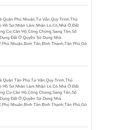
 Quận Phú Nhuận,Tư Vấn,Quy Trình,Thủ
p Hồ Sơ,Nhận Làm,Nhận Lo,Có,Nhà Ở,Đất
ung Cư,Căn Hộ,Công Chứng,Sang Tên,Sổ
 Dụng Đất Ở,Quyền Sử Dụng Nhà
12,Phú Nhuận,Bình Tân,Bình Thạnh,Tân Phú,Gò
 Quận Tân Phú,Tư Vấn,Quy Trình,Thủ
p Hồ Sơ,Nhận Làm,Nhận Lo,Có,Nhà Ở,Đất
ung Cư,Căn Hộ,Công Chứng,Sang Tên,Sổ
 Dụng Đất Ở,Quyền Sử Dụng Nhà
12,Phú Nhuận,Bình Tân,Bình Thạnh,Tân Phú,Gò