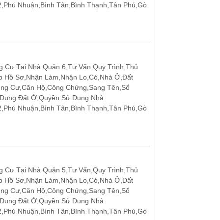
12,Phú Nhuận,Bình Tân,Bình Thạnh,Tân Phú,Gò
Cư Tại Nhà Quận 6,Tư Vấn,Quy Trình,Thủ
p Hồ Sơ,Nhận Làm,Nhận Lo,Có,Nhà Ở,Đất
ung Cư,Căn Hộ,Công Chứng,Sang Tên,Sổ
 Dụng Đất Ở,Quyền Sử Dụng Nhà
12,Phú Nhuận,Bình Tân,Bình Thạnh,Tân Phú,Gò
Cư Tại Nhà Quận 5,Tư Vấn,Quy Trình,Thủ
p Hồ Sơ,Nhận Làm,Nhận Lo,Có,Nhà Ở,Đất
ung Cư,Căn Hộ,Công Chứng,Sang Tên,Sổ
 Dụng Đất Ở,Quyền Sử Dụng Nhà
12,Phú Nhuận,Bình Tân,Bình Thạnh,Tân Phú,Gò