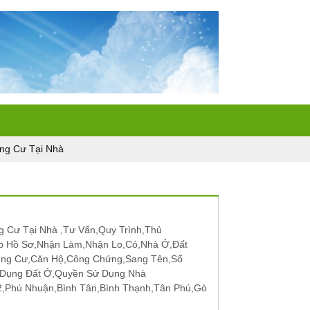
ng Cư Tại Nhà
Cư Tại Nhà ,Tư Vấn,Quy Trình,Thủ
p Hồ Sơ,Nhận Làm,Nhận Lo,Có,Nhà Ở,Đất
ung Cư,Căn Hộ,Công Chứng,Sang Tên,Sổ
 Dụng Đất Ở,Quyền Sử Dụng Nhà
12,Phú Nhuận,Bình Tân,Bình Thạnh,Tân Phú,Gò