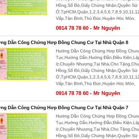
Hồng,Sổ Đỏ,Giấy Chứng Nhận,Quyền Sử
Ở,TpHCM,Quận,1,2,3,4,5,6,7,8,9,10,11,
Vấp,Tân Bình,Thủ Đức,Huyện Hóc Môn,
0914 78 78 60 - Mr Nguyên
ng Dẫn Công Chứng Hơp Đồng Chung Cư Tại Nhà Quận 8
Hướng Dẫn Công Chứng Hơp Đồng Chung 
Tục,Hướng Dẫn,Hướng Đẫn,Điều Kiện,Lậ
ở,Chuyển Nhượng,Tại Nhà,Cho Tặng,Ch
Hồng,Sổ Đỏ,Giấy Chứng Nhận,Quyền Sử
Ở,TpHCM,Quận,1,2,3,4,5,6,7,8,9,10,11,
Vấp,Tân Bình,Thủ Đức,Huyện Hóc Môn,
0914 78 78 60 - Mr Nguyên
ng Dẫn Công Chứng Hơp Đồng Chung Cư Tại Nhà Quận 7
Hướng Dẫn Công Chứng Hơp Đồng Chung 
Tục,Hướng Dẫn,Hướng Đẫn,Điều Kiện,Lậ
ở,Chuyển Nhượng,Tại Nhà,Cho Tặng,Ch
Hồng,Sổ Đỏ,Giấy Chứng Nhận,Quyền Sử