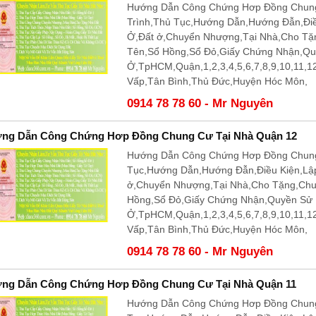
Hướng Dẫn Công Chứng Hơp Đồng Chung
Trình,Thủ Tục,Hướng Dẫn,Hướng Đẫn,Đi
Ở,Đất ở,Chuyển Nhượng,Tại Nhà,Cho T
Tên,Sổ Hồng,Sổ Đỏ,Giấy Chứng Nhận,Q
Ở,TpHCM,Quận,1,2,3,4,5,6,7,8,9,10,11,
Vấp,Tân Bình,Thủ Đức,Huyện Hóc Môn,
0914 78 78 60 - Mr Nguyên
ng Dẫn Công Chứng Hơp Đồng Chung Cư Tại Nhà Quận 12
Hướng Dẫn Công Chứng Hơp Đồng Chung 
Tục,Hướng Dẫn,Hướng Đẫn,Điều Kiện,Lậ
ở,Chuyển Nhượng,Tại Nhà,Cho Tặng,Ch
Hồng,Sổ Đỏ,Giấy Chứng Nhận,Quyền Sử
Ở,TpHCM,Quận,1,2,3,4,5,6,7,8,9,10,11,
Vấp,Tân Bình,Thủ Đức,Huyện Hóc Môn,
0914 78 78 60 - Mr Nguyên
ng Dẫn Công Chứng Hơp Đồng Chung Cư Tại Nhà Quận 11
Hướng Dẫn Công Chứng Hơp Đồng Chung 