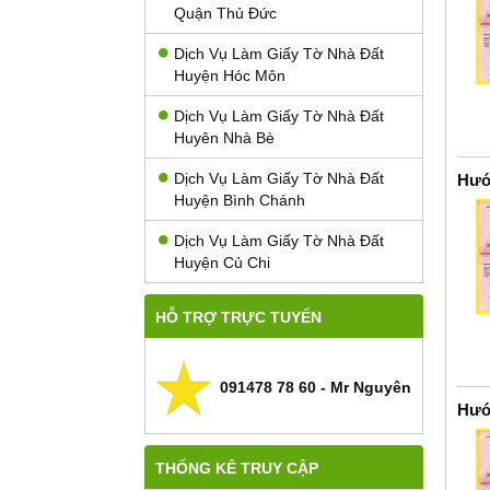
Quận Thủ Đức
Dịch Vụ Làm Giấy Tờ Nhà Đất
Huyện Hóc Môn
Dịch Vụ Làm Giấy Tờ Nhà Đất
Huyên Nhà Bè
Dịch Vụ Làm Giấy Tờ Nhà Đất
Hướ
Huyện Bình Chánh
Dịch Vụ Làm Giấy Tờ Nhà Đất
Huyện Củ Chi
HỖ TRỢ TRỰC TUYẾN
091478 78 60 - Mr Nguyên
Hướ
THỐNG KÊ TRUY CẬP