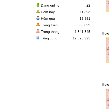
Đang online
22
Hôm nay
11.393
Hôm qua
15.851
Trong tuần
380.099
Trong tháng
1.341.345
Hướ
Tổng cộng
17.825.925
Hướ