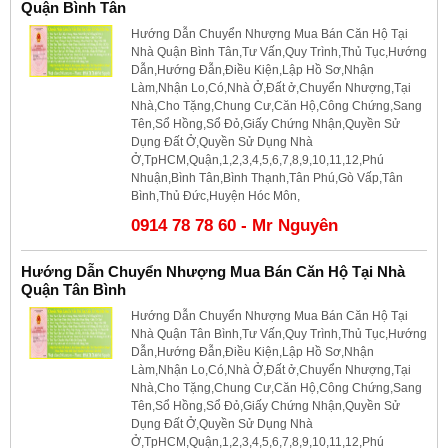
Quận Bình Tân
Hướng Dẫn Chuyển Nhượng Mua Bán Căn Hộ Tại
Nhà Quận Bình Tân,Tư Vấn,Quy Trình,Thủ Tục,Hướng
Dẫn,Hướng Đẫn,Điều Kiện,Lập Hồ Sơ,Nhận
Làm,Nhận Lo,Có,Nhà Ở,Đất ở,Chuyển Nhượng,Tại
Nhà,Cho Tặng,Chung Cư,Căn Hộ,Công Chứng,Sang
Tên,Sổ Hồng,Sổ Đỏ,Giấy Chứng Nhận,Quyền Sử
Dụng Đất Ở,Quyền Sử Dụng Nhà
Ở,TpHCM,Quận,1,2,3,4,5,6,7,8,9,10,11,12,Phú
Nhuận,Bình Tân,Bình Thạnh,Tân Phú,Gò Vấp,Tân
Bình,Thủ Đức,Huyện Hóc Môn,
0914 78 78 60 - Mr Nguyên
Hướng Dẫn Chuyển Nhượng Mua Bán Căn Hộ Tại Nhà
Quận Tân Bình
Hướng Dẫn Chuyển Nhượng Mua Bán Căn Hộ Tại
Nhà Quận Tân Bình,Tư Vấn,Quy Trình,Thủ Tục,Hướng
Dẫn,Hướng Đẫn,Điều Kiện,Lập Hồ Sơ,Nhận
Làm,Nhận Lo,Có,Nhà Ở,Đất ở,Chuyển Nhượng,Tại
Nhà,Cho Tặng,Chung Cư,Căn Hộ,Công Chứng,Sang
Tên,Sổ Hồng,Sổ Đỏ,Giấy Chứng Nhận,Quyền Sử
Dụng Đất Ở,Quyền Sử Dụng Nhà
Ở,TpHCM,Quận,1,2,3,4,5,6,7,8,9,10,11,12,Phú