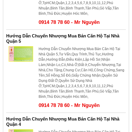
Ở,TpHCM,Quận,1,2,3,4,5,6,7,8,9,10,11,12,Phú
Nhuận,Bình Tân,Bình Thạnh,Tân Phú,Gò Vấp,Tân
Bình,Thủ Đức,Huyện Hóc Môn,
0914 78 78 60 - Mr Nguyên
Hướng Dẫn Chuyển Nhượng Mua Bán Căn Hộ Tại Nhà
Quận 5
Hướng Dẫn Chuyển Nhượng Mua Bán Căn Hộ Tại
Nhà Quận 5,Tư Vấn,Quy Trình,Thủ Tục,Hướng
Dẫn,Hướng Đẫn,Điều Kiện,Lập Hồ Sơ,Nhận
Làm,Nhận Lo,Có,Nhà Ở,Đất ở,Chuyển Nhượng,Tại
Nhà,Cho Tặng,Chung Cư,Căn Hộ,Công Chứng,Sang
Tên,Sổ Hồng,Sổ Đỏ,Giấy Chứng Nhận,Quyền Sử
Dụng Đất Ở,Quyền Sử Dụng Nhà
Ở,TpHCM,Quận,1,2,3,4,5,6,7,8,9,10,11,12,Phú
Nhuận,Bình Tân,Bình Thạnh,Tân Phú,Gò Vấp,Tân
Bình,Thủ Đức,Huyện Hóc Môn,
0914 78 78 60 - Mr Nguyên
Hướng Dẫn Chuyển Nhượng Mua Bán Căn Hộ Tại Nhà
Quận 4
Hướng Dẫn Chuyển Nhượng Mua Bán Căn Hộ Tại