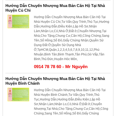
Hướng Dẫn Chuyển Nhượng Mua Bán Căn Hộ Tại Nhà
Huyện Củ Chi
Hướng Dẫn Chuyển Nhượng Mua Bán Căn Hộ Tại
Nhà Huyện Củ Chi,Tư Vấn,Quy Trình,Thủ Tục,Hướng
Dẫn,Hướng Đẫn,Điều Kiện,Lập Hồ Sơ,Nhận
Làm,Nhận Lo,Có,Nhà Ở,Đất ở,Chuyển Nhượng,Tại
Nhà,Cho Tặng,Chung Cư,Căn Hộ,Công Chứng,Sang
Tên,Sổ Hồng,Sổ Đỏ,Giấy Chứng Nhận,Quyền Sử
Dụng Đất Ở,Quyền Sử Dụng Nhà
Ở,TpHCM,Quận,1,2,3,4,5,6,7,8,9,10,11,12,Phú
Nhuận,Bình Tân,Bình Thạnh,Tân Phú,Gò Vấp,Tân
Bình,Thủ Đức,Huyện Hóc Môn,
0914 78 78 60 - Mr Nguyên
Hướng Dẫn Chuyển Nhượng Mua Bán Căn Hộ Tại Nhà
Huyện Bình Chánh
Hướng Dẫn Chuyển Nhượng Mua Bán Căn Hộ Tại
Nhà Huyện Bình Chánh,Tư Vấn,Quy Trình,Thủ
Tục,Hướng Dẫn,Hướng Đẫn,Điều Kiện,Lập Hồ
Sơ,Nhận Làm,Nhận Lo,Có,Nhà Ở,Đất ở,Chuyển
Nhượng,Tại Nhà,Cho Tặng,Chung Cư,Căn Hộ,Công
Chứng,Sang Tên,Sổ Hồng,Sổ Đỏ,Giấy Chứng