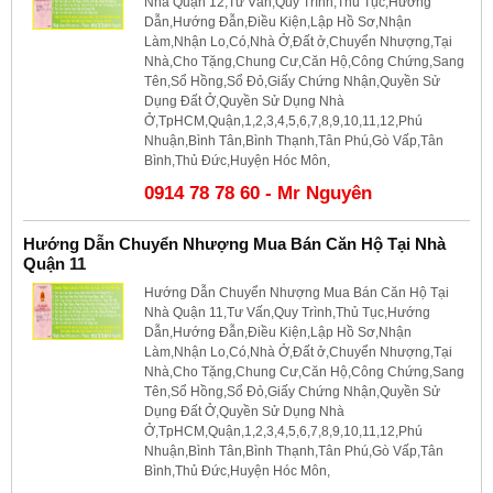
Nhà Quận 12,Tư Vấn,Quy Trình,Thủ Tục,Hướng
Dẫn,Hướng Đẫn,Điều Kiện,Lập Hồ Sơ,Nhận
Làm,Nhận Lo,Có,Nhà Ở,Đất ở,Chuyển Nhượng,Tại
Nhà,Cho Tặng,Chung Cư,Căn Hộ,Công Chứng,Sang
Tên,Sổ Hồng,Sổ Đỏ,Giấy Chứng Nhận,Quyền Sử
Dụng Đất Ở,Quyền Sử Dụng Nhà
Ở,TpHCM,Quận,1,2,3,4,5,6,7,8,9,10,11,12,Phú
Nhuận,Bình Tân,Bình Thạnh,Tân Phú,Gò Vấp,Tân
Bình,Thủ Đức,Huyện Hóc Môn,
0914 78 78 60 - Mr Nguyên
Hướng Dẫn Chuyển Nhượng Mua Bán Căn Hộ Tại Nhà
Quận 11
Hướng Dẫn Chuyển Nhượng Mua Bán Căn Hộ Tại
Nhà Quận 11,Tư Vấn,Quy Trình,Thủ Tục,Hướng
Dẫn,Hướng Đẫn,Điều Kiện,Lập Hồ Sơ,Nhận
Làm,Nhận Lo,Có,Nhà Ở,Đất ở,Chuyển Nhượng,Tại
Nhà,Cho Tặng,Chung Cư,Căn Hộ,Công Chứng,Sang
Tên,Sổ Hồng,Sổ Đỏ,Giấy Chứng Nhận,Quyền Sử
Dụng Đất Ở,Quyền Sử Dụng Nhà
Ở,TpHCM,Quận,1,2,3,4,5,6,7,8,9,10,11,12,Phú
Nhuận,Bình Tân,Bình Thạnh,Tân Phú,Gò Vấp,Tân
Bình,Thủ Đức,Huyện Hóc Môn,