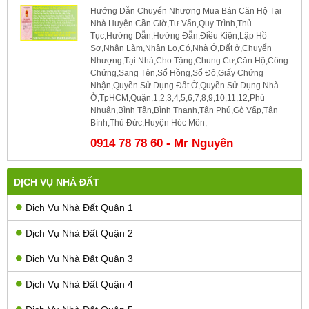
Hướng Dẫn Chuyển Nhượng Mua Bán Căn Hộ Tại
Nhà Huyện Cần Giờ,Tư Vấn,Quy Trình,Thủ
Tục,Hướng Dẫn,Hướng Đẫn,Điều Kiện,Lập Hồ
Sơ,Nhận Làm,Nhận Lo,Có,Nhà Ở,Đất ở,Chuyển
Nhượng,Tại Nhà,Cho Tặng,Chung Cư,Căn Hộ,Công
Chứng,Sang Tên,Sổ Hồng,Sổ Đỏ,Giấy Chứng
Nhận,Quyền Sử Dụng Đất Ở,Quyền Sử Dụng Nhà
Ở,TpHCM,Quận,1,2,3,4,5,6,7,8,9,10,11,12,Phú
Nhuận,Bình Tân,Bình Thạnh,Tân Phú,Gò Vấp,Tân
Bình,Thủ Đức,Huyện Hóc Môn,
0914 78 78 60 - Mr Nguyên
DỊCH VỤ NHÀ ĐẤT
Dịch Vụ Nhà Đất Quận 1
Dịch Vụ Nhà Đất Quận 2
Dịch Vụ Nhà Đất Quận 3
Dịch Vụ Nhà Đất Quận 4