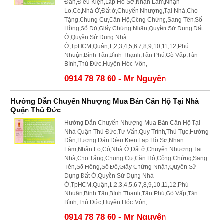
Đẫn,Điều Kiện,Lập Hồ Sơ,Nhận Làm,Nhận
Lo,Có,Nhà Ở,Đất ở,Chuyển Nhượng,Tại Nhà,Cho
Tặng,Chung Cư,Căn Hộ,Công Chứng,Sang Tên,Sổ
Hồng,Sổ Đỏ,Giấy Chứng Nhận,Quyền Sử Dụng Đất
Ở,Quyền Sử Dụng Nhà
Ở,TpHCM,Quận,1,2,3,4,5,6,7,8,9,10,11,12,Phú
Nhuận,Bình Tân,Bình Thạnh,Tân Phú,Gò Vấp,Tân
Bình,Thủ Đức,Huyện Hóc Môn,
0914 78 78 60 - Mr Nguyên
Hướng Dẫn Chuyển Nhượng Mua Bán Căn Hộ Tại Nhà
Quận Thủ Đức
Hướng Dẫn Chuyển Nhượng Mua Bán Căn Hộ Tại
Nhà Quận Thủ Đức,Tư Vấn,Quy Trình,Thủ Tục,Hướng
Dẫn,Hướng Đẫn,Điều Kiện,Lập Hồ Sơ,Nhận
Làm,Nhận Lo,Có,Nhà Ở,Đất ở,Chuyển Nhượng,Tại
Nhà,Cho Tặng,Chung Cư,Căn Hộ,Công Chứng,Sang
Tên,Sổ Hồng,Sổ Đỏ,Giấy Chứng Nhận,Quyền Sử
Dụng Đất Ở,Quyền Sử Dụng Nhà
Ở,TpHCM,Quận,1,2,3,4,5,6,7,8,9,10,11,12,Phú
Nhuận,Bình Tân,Bình Thạnh,Tân Phú,Gò Vấp,Tân
Bình,Thủ Đức,Huyện Hóc Môn,
0914 78 78 60 - Mr Nguyên