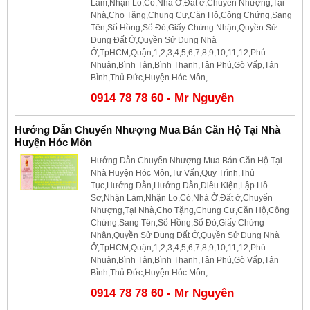
Làm,Nhận Lo,Có,Nhà Ở,Đất ở,Chuyển Nhượng,Tại
Nhà,Cho Tặng,Chung Cư,Căn Hộ,Công Chứng,Sang
Tên,Sổ Hồng,Sổ Đỏ,Giấy Chứng Nhận,Quyền Sử
Dụng Đất Ở,Quyền Sử Dụng Nhà
Ở,TpHCM,Quận,1,2,3,4,5,6,7,8,9,10,11,12,Phú
Nhuận,Bình Tân,Bình Thạnh,Tân Phú,Gò Vấp,Tân
Bình,Thủ Đức,Huyện Hóc Môn,
0914 78 78 60 - Mr Nguyên
Hướng Dẫn Chuyển Nhượng Mua Bán Căn Hộ Tại Nhà
Huyện Hóc Môn
Hướng Dẫn Chuyển Nhượng Mua Bán Căn Hộ Tại
Nhà Huyện Hóc Môn,Tư Vấn,Quy Trình,Thủ
Tục,Hướng Dẫn,Hướng Đẫn,Điều Kiện,Lập Hồ
Sơ,Nhận Làm,Nhận Lo,Có,Nhà Ở,Đất ở,Chuyển
Nhượng,Tại Nhà,Cho Tặng,Chung Cư,Căn Hộ,Công
Chứng,Sang Tên,Sổ Hồng,Sổ Đỏ,Giấy Chứng
Nhận,Quyền Sử Dụng Đất Ở,Quyền Sử Dụng Nhà
Ở,TpHCM,Quận,1,2,3,4,5,6,7,8,9,10,11,12,Phú
Nhuận,Bình Tân,Bình Thạnh,Tân Phú,Gò Vấp,Tân
Bình,Thủ Đức,Huyện Hóc Môn,
0914 78 78 60 - Mr Nguyên