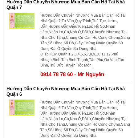
Hướng Dẫn Chuyển Nhượng Mua Bán Căn Hộ Tại Nhà
Quận 7
Hướng Dẫn Chuyển Nhượng Mua Bán Căn Hộ Tại
Nhà Quận 7,Tư Vấn,Quy Trình,Thủ Tục,Hướng
Dẫn,Hướng Đẫn,Điều Kiện,Lập Hồ Sơ,Nhận
Làm,Nhận Lo,Có,Nhà Ở,Đất ở,Chuyển Nhượng,Tại
Nhà,Cho Tặng,Chung Cư,Căn Hộ,Công Chứng,Sang
Tên,Sổ Hồng,Sổ Đỏ,Giấy Chứng Nhận,Quyền Sử
Dụng Đất Ở,Quyền Sử Dụng Nhà
Ở,TpHCM,Quận,1,2,3,4,5,6,7,8,9,10,11,12,Phú
Nhuận,Bình Tân,Bình Thạnh,Tân Phú,Gò Vấp,Tân
Bình,Thủ Đức,Huyện Hóc Môn,
0914 78 78 60 - Mr Nguyên
Hướng Dẫn Chuyển Nhượng Mua Bán Căn Hộ Tại Nhà
Quận 6
Hướng Dẫn Chuyển Nhượng Mua Bán Căn Hộ Tại
Nhà Quận 6,Tư Vấn,Quy Trình,Thủ Tục,Hướng
Dẫn,Hướng Đẫn,Điều Kiện,Lập Hồ Sơ,Nhận
Làm,Nhận Lo,Có,Nhà Ở,Đất ở,Chuyển Nhượng,Tại
Nhà,Cho Tặng,Chung Cư,Căn Hộ,Công Chứng,Sang
Tên,Sổ Hồng,Sổ Đỏ,Giấy Chứng Nhận,Quyền Sử
Dụng Đất Ở,Quyền Sử Dụng Nhà