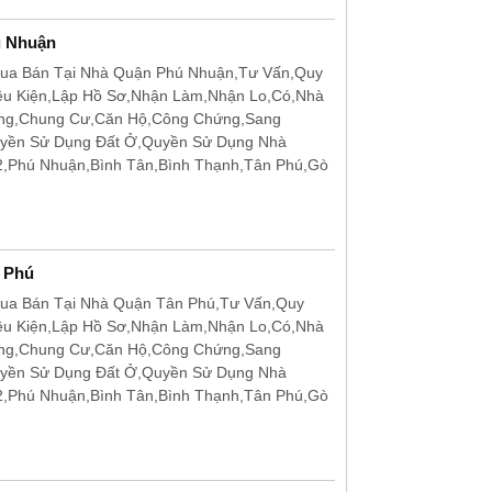
ú Nhuận
a Bán Tại Nhà Quận Phú Nhuận,Tư Vấn,Quy
ều Kiện,Lập Hồ Sơ,Nhận Làm,Nhận Lo,Có,Nhà
ặng,Chung Cư,Căn Hộ,Công Chứng,Sang
uyền Sử Dụng Đất Ở,Quyền Sử Dụng Nhà
12,Phú Nhuận,Bình Tân,Bình Thạnh,Tân Phú,Gò
 Phú
a Bán Tại Nhà Quận Tân Phú,Tư Vấn,Quy
ều Kiện,Lập Hồ Sơ,Nhận Làm,Nhận Lo,Có,Nhà
ặng,Chung Cư,Căn Hộ,Công Chứng,Sang
uyền Sử Dụng Đất Ở,Quyền Sử Dụng Nhà
12,Phú Nhuận,Bình Tân,Bình Thạnh,Tân Phú,Gò