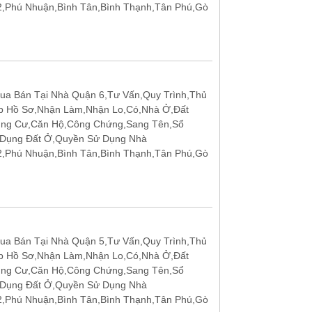
12,Phú Nhuận,Bình Tân,Bình Thạnh,Tân Phú,Gò
 Bán Tại Nhà Quận 6,Tư Vấn,Quy Trình,Thủ
p Hồ Sơ,Nhận Làm,Nhận Lo,Có,Nhà Ở,Đất
ung Cư,Căn Hộ,Công Chứng,Sang Tên,Sổ
 Dụng Đất Ở,Quyền Sử Dụng Nhà
12,Phú Nhuận,Bình Tân,Bình Thạnh,Tân Phú,Gò
 Bán Tại Nhà Quận 5,Tư Vấn,Quy Trình,Thủ
p Hồ Sơ,Nhận Làm,Nhận Lo,Có,Nhà Ở,Đất
ung Cư,Căn Hộ,Công Chứng,Sang Tên,Sổ
 Dụng Đất Ở,Quyền Sử Dụng Nhà
12,Phú Nhuận,Bình Tân,Bình Thạnh,Tân Phú,Gò