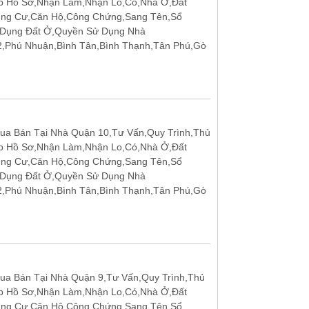
p Hồ Sơ,Nhận Làm,Nhận Lo,Có,Nhà Ở,Đất
ung Cư,Căn Hộ,Công Chứng,Sang Tên,Sổ
 Dụng Đất Ở,Quyền Sử Dụng Nhà
12,Phú Nhuận,Bình Tân,Bình Thạnh,Tân Phú,Gò
 Bán Tại Nhà Quận 10,Tư Vấn,Quy Trình,Thủ
p Hồ Sơ,Nhận Làm,Nhận Lo,Có,Nhà Ở,Đất
ung Cư,Căn Hộ,Công Chứng,Sang Tên,Sổ
 Dụng Đất Ở,Quyền Sử Dụng Nhà
12,Phú Nhuận,Bình Tân,Bình Thạnh,Tân Phú,Gò
 Bán Tại Nhà Quận 9,Tư Vấn,Quy Trình,Thủ
p Hồ Sơ,Nhận Làm,Nhận Lo,Có,Nhà Ở,Đất
ung Cư,Căn Hộ,Công Chứng,Sang Tên,Sổ