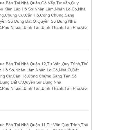
a Bán Tại Nhà Quận Gò Vấp,Tư Vấn,Quy
ều Kiện,Lập Hồ Sơ,Nhận Làm,Nhận Lo,Có,Nhà
ặng,Chung Cư,Căn Hộ,Công Chứng,Sang
uyền Sử Dụng Đất Ở,Quyền Sử Dụng Nhà
12,Phú Nhuận,Bình Tân,Bình Thạnh,Tân Phú,Gò
 Bán Tại Nhà Quận 12,Tư Vấn,Quy Trình,Thủ
p Hồ Sơ,Nhận Làm,Nhận Lo,Có,Nhà Ở,Đất
ung Cư,Căn Hộ,Công Chứng,Sang Tên,Sổ
 Dụng Đất Ở,Quyền Sử Dụng Nhà
12,Phú Nhuận,Bình Tân,Bình Thạnh,Tân Phú,Gò
 Bán Tại Nhà Quận 11,Tư Vấn,Quy Trình,Thủ