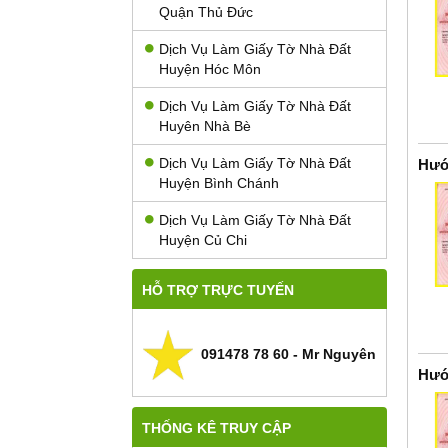
Quận Thủ Đức
Dịch Vụ Làm Giấy Tờ Nhà Đất
Huyện Hóc Môn
Dịch Vụ Làm Giấy Tờ Nhà Đất
Huyên Nhà Bè
Dịch Vụ Làm Giấy Tờ Nhà Đất
Hướ
Huyện Bình Chánh
Dịch Vụ Làm Giấy Tờ Nhà Đất
Huyện Củ Chi
HỖ TRỢ TRỰC TUYẾN
091478 78 60 - Mr Nguyên
Hướ
THỐNG KÊ TRUY CẬP