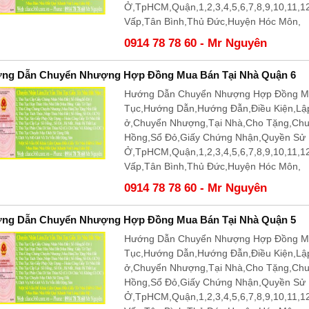
Ở,TpHCM,Quận,1,2,3,4,5,6,7,8,9,10,11,
Vấp,Tân Bình,Thủ Đức,Huyện Hóc Môn,
0914 78 78 60 - Mr Nguyên
ng Dẫn Chuyển Nhượng Hợp Đồng Mua Bán Tại Nhà Quận 6
Hướng Dẫn Chuyển Nhượng Hợp Đồng Mua
Tục,Hướng Dẫn,Hướng Đẫn,Điều Kiện,Lậ
ở,Chuyển Nhượng,Tại Nhà,Cho Tặng,Ch
Hồng,Sổ Đỏ,Giấy Chứng Nhận,Quyền Sử
Ở,TpHCM,Quận,1,2,3,4,5,6,7,8,9,10,11,
Vấp,Tân Bình,Thủ Đức,Huyện Hóc Môn,
0914 78 78 60 - Mr Nguyên
ng Dẫn Chuyển Nhượng Hợp Đồng Mua Bán Tại Nhà Quận 5
Hướng Dẫn Chuyển Nhượng Hợp Đồng Mua
Tục,Hướng Dẫn,Hướng Đẫn,Điều Kiện,Lậ
ở,Chuyển Nhượng,Tại Nhà,Cho Tặng,Ch
Hồng,Sổ Đỏ,Giấy Chứng Nhận,Quyền Sử
Ở,TpHCM,Quận,1,2,3,4,5,6,7,8,9,10,11,