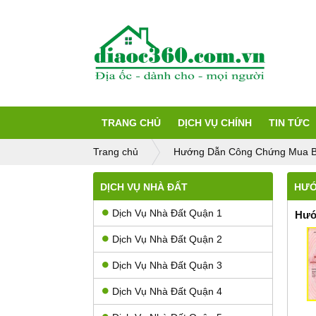
TRANG CHỦ
DỊCH VỤ CHÍNH
TIN TỨC
Trang chủ
Hướng Dẫn Công Chứng Mua B
DỊCH VỤ NHÀ ĐẤT
HƯỚ
Dịch Vụ Nhà Đất Quận 1
Hướ
Dịch Vụ Nhà Đất Quận 2
Dịch Vụ Nhà Đất Quận 3
Dịch Vụ Nhà Đất Quận 4