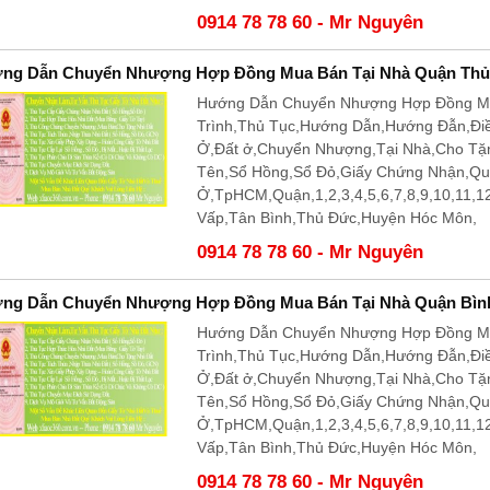
0914 78 78 60 - Mr Nguyên
ng Dẫn Chuyển Nhượng Hợp Đồng Mua Bán Tại Nhà Quận Th
Hướng Dẫn Chuyển Nhượng Hợp Đồng Mu
Trình,Thủ Tục,Hướng Dẫn,Hướng Đẫn,Đi
Ở,Đất ở,Chuyển Nhượng,Tại Nhà,Cho T
Tên,Sổ Hồng,Sổ Đỏ,Giấy Chứng Nhận,Q
Ở,TpHCM,Quận,1,2,3,4,5,6,7,8,9,10,11,
Vấp,Tân Bình,Thủ Đức,Huyện Hóc Môn,
0914 78 78 60 - Mr Nguyên
ng Dẫn Chuyển Nhượng Hợp Đồng Mua Bán Tại Nhà Quận Bìn
Hướng Dẫn Chuyển Nhượng Hợp Đồng Mu
Trình,Thủ Tục,Hướng Dẫn,Hướng Đẫn,Đi
Ở,Đất ở,Chuyển Nhượng,Tại Nhà,Cho T
Tên,Sổ Hồng,Sổ Đỏ,Giấy Chứng Nhận,Q
Ở,TpHCM,Quận,1,2,3,4,5,6,7,8,9,10,11,
Vấp,Tân Bình,Thủ Đức,Huyện Hóc Môn,
0914 78 78 60 - Mr Nguyên