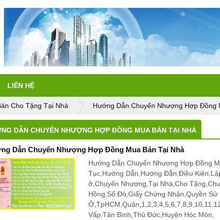
LIÊN HỆ
án Cho Tặng Tại Nhà
Hướng Dẫn Chuyển Nhượng Hợp Đồng 
NG DẪN CHUYỂN NHƯỢNG HỢP ĐỒNG MUA BÁN TẠI NHÀ
ng Dẫn Chuyển Nhượng Hợp Đồng Mua Bán Tại Nhà
Hướng Dẫn Chuyển Nhượng Hợp Đồng Mu
Tục,Hướng Dẫn,Hướng Đẫn,Điều Kiện,Lậ
ở,Chuyển Nhượng,Tại Nhà,Cho Tặng,Ch
Hồng,Sổ Đỏ,Giấy Chứng Nhận,Quyền Sử
Ở,TpHCM,Quận,1,2,3,4,5,6,7,8,9,10,11,
Vấp,Tân Bình,Thủ Đức,Huyện Hóc Môn,