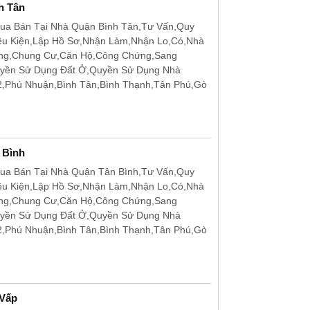
h Tân
a Bán Tại Nhà Quận Bình Tân,Tư Vấn,Quy
ều Kiện,Lập Hồ Sơ,Nhận Làm,Nhận Lo,Có,Nhà
ặng,Chung Cư,Căn Hộ,Công Chứng,Sang
uyền Sử Dụng Đất Ở,Quyền Sử Dụng Nhà
12,Phú Nhuận,Bình Tân,Bình Thạnh,Tân Phú,Gò
 Bình
a Bán Tại Nhà Quận Tân Bình,Tư Vấn,Quy
ều Kiện,Lập Hồ Sơ,Nhận Làm,Nhận Lo,Có,Nhà
ặng,Chung Cư,Căn Hộ,Công Chứng,Sang
uyền Sử Dụng Đất Ở,Quyền Sử Dụng Nhà
12,Phú Nhuận,Bình Tân,Bình Thạnh,Tân Phú,Gò
Vấp