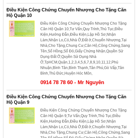
Điều Kiện Công Chứng Chuyển Nhượng Cho Tặng Căn
Hộ Quận 10
Điều Kiện Công Chứng Chuyển Nhượng Cho Tặng
Căn Hộ Quận 10,Tư Vấn,Quy Trình,Thủ Tục,Điều
Kiện,Hướng Đẫn,Điều Kiện,Lập Hồ Sơ,Nhận
Làm,Nhận Lo,Có,Nhà Ở,Đất ở,Chuyển Nhượng,Tại
Nhà,Cho Tặng,Chung Cư,Căn Hộ,Công Chứng,Sang
Tên,Sổ Hồng,Sổ Đỏ,Giấy Chứng Nhận,Quyền Sử
Dụng Đất Ở,Quyền Sử Dụng Nhà
Ở,TpHCM,Quận,1,2,3,4,5,6,7,8,9,10,11,12,Phú
Nhuận,Bình Tân,Bình Thạnh,Tân Phú,Gò Vấp,Tân
Bình,Thủ Đức,Huyện Hóc Môn,
0914 78 78 60 - Mr Nguyên
Điều Kiện Công Chứng Chuyển Nhượng Cho Tặng Căn
Hộ Quận 9
Điều Kiện Công Chứng Chuyển Nhượng Cho Tặng
Căn Hộ Quận 9,Tư Vấn,Quy Trình,Thủ Tục,Điều
Kiện,Hướng Đẫn,Điều Kiện,Lập Hồ Sơ,Nhận
Làm,Nhận Lo,Có,Nhà Ở,Đất ở,Chuyển Nhượng,Tại
Nhà,Cho Tặng,Chung Cư,Căn Hộ,Công Chứng,Sang
Tên,Sổ Hồng,Sổ Đỏ,Giấy Chứng Nhận,Quyền Sử