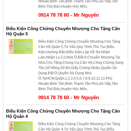
Nhuận,Bình Tân,Bình Thạnh,Tân Phú,Gò Vấp,Tân
Bình,Thủ Đức,Huyện Hóc Môn,
0914 78 78 60 - Mr Nguyên
Điều Kiện Công Chứng Chuyển Nhượng Cho Tặng Căn
Hộ Quận 5
Điều Kiện Công Chứng Chuyển Nhượng Cho Tặng
Căn Hộ Quận 5,Tư Vấn,Quy Trình,Thủ Tục,Điều
Kiện,Hướng Đẫn,Điều Kiện,Lập Hồ Sơ,Nhận
Làm,Nhận Lo,Có,Nhà Ở,Đất ở,Chuyển Nhượng,Tại
Nhà,Cho Tặng,Chung Cư,Căn Hộ,Công Chứng,Sang
Tên,Sổ Hồng,Sổ Đỏ,Giấy Chứng Nhận,Quyền Sử
Dụng Đất Ở,Quyền Sử Dụng Nhà
Ở,TpHCM,Quận,1,2,3,4,5,6,7,8,9,10,11,12,Phú
Nhuận,Bình Tân,Bình Thạnh,Tân Phú,Gò Vấp,Tân
Bình,Thủ Đức,Huyện Hóc Môn,
0914 78 78 60 - Mr Nguyên
Điều Kiện Công Chứng Chuyển Nhượng Cho Tặng Căn
Hộ Quận 4
Điều Kiện Công Chứng Chuyển Nhượng Cho Tặng
Căn Hộ Quận 4,Tư Vấn,Quy Trình,Thủ Tục,Điều