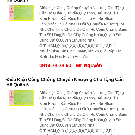
Điều Kiện Công Chứng Chuyển Nhượng Cho Tặng
Căn Hộ Quận 7,Tư Vấn,Quy Trình,Thủ Tục,Điều
Kiện,Hướng Đẫn,Điều Kiện,Lập Hồ Sơ,Nhận
Làm,Nhận Lo,Có,Nhà Ở,Đất ở,Chuyển Nhượng,Tại
Nhà,Cho Tặng,Chung Cư,Căn Hộ,Công Chứng,Sang
Tên,Sổ Hồng,Sổ Đỏ,Giấy Chứng Nhận,Quyền Sử
Dụng Đất Ở,Quyền Sử Dụng Nhà
Ở,TpHCM,Quận,1,2,3,4,5,6,7,8,9,10,11,12,Phú
Nhuận,Bình Tân,Bình Thạnh,Tân Phú,Gò Vấp,Tân
Bình,Thủ Đức,Huyện Hóc Môn,
0914 78 78 60 - Mr Nguyên
Điều Kiện Công Chứng Chuyển Nhượng Cho Tặng Căn
Hộ Quận 6
Điều Kiện Công Chứng Chuyển Nhượng Cho Tặng
Căn Hộ Quận 6,Tư Vấn,Quy Trình,Thủ Tục,Điều
Kiện,Hướng Đẫn,Điều Kiện,Lập Hồ Sơ,Nhận
Làm,Nhận Lo,Có,Nhà Ở,Đất ở,Chuyển Nhượng,Tại
Nhà,Cho Tặng,Chung Cư,Căn Hộ,Công Chứng,Sang
Tên,Sổ Hồng,Sổ Đỏ,Giấy Chứng Nhận,Quyền Sử
Dụng Đất Ở,Quyền Sử Dụng Nhà
Ở,TpHCM,Quận,1,2,3,4,5,6,7,8,9,10,11,12,Phú