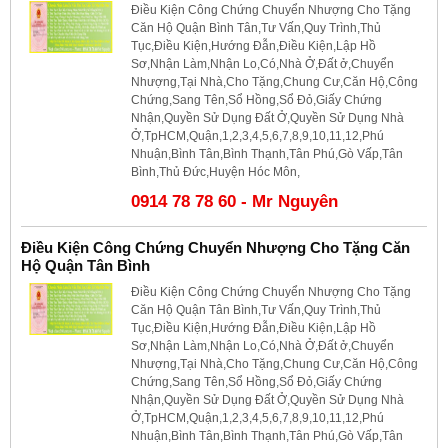
Điều Kiện Công Chứng Chuyển Nhượng Cho Tặng
Căn Hộ Quận Bình Tân,Tư Vấn,Quy Trình,Thủ
Tục,Điều Kiện,Hướng Đẫn,Điều Kiện,Lập Hồ
Sơ,Nhận Làm,Nhận Lo,Có,Nhà Ở,Đất ở,Chuyển
Nhượng,Tại Nhà,Cho Tặng,Chung Cư,Căn Hộ,Công
Chứng,Sang Tên,Sổ Hồng,Sổ Đỏ,Giấy Chứng
Nhận,Quyền Sử Dụng Đất Ở,Quyền Sử Dụng Nhà
Ở,TpHCM,Quận,1,2,3,4,5,6,7,8,9,10,11,12,Phú
Nhuận,Bình Tân,Bình Thạnh,Tân Phú,Gò Vấp,Tân
Bình,Thủ Đức,Huyện Hóc Môn,
0914 78 78 60 - Mr Nguyên
Điều Kiện Công Chứng Chuyển Nhượng Cho Tặng Căn
Hộ Quận Tân Bình
Điều Kiện Công Chứng Chuyển Nhượng Cho Tặng
Căn Hộ Quận Tân Bình,Tư Vấn,Quy Trình,Thủ
Tục,Điều Kiện,Hướng Đẫn,Điều Kiện,Lập Hồ
Sơ,Nhận Làm,Nhận Lo,Có,Nhà Ở,Đất ở,Chuyển
Nhượng,Tại Nhà,Cho Tặng,Chung Cư,Căn Hộ,Công
Chứng,Sang Tên,Sổ Hồng,Sổ Đỏ,Giấy Chứng
Nhận,Quyền Sử Dụng Đất Ở,Quyền Sử Dụng Nhà
Ở,TpHCM,Quận,1,2,3,4,5,6,7,8,9,10,11,12,Phú
Nhuận,Bình Tân,Bình Thạnh,Tân Phú,Gò Vấp,Tân