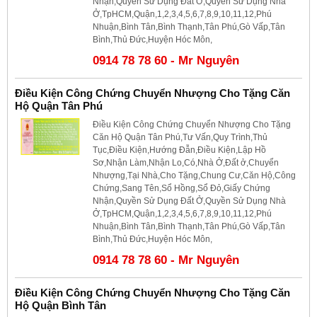
Nhận,Quyền Sử Dụng Đất Ở,Quyền Sử Dụng Nhà
Ở,TpHCM,Quận,1,2,3,4,5,6,7,8,9,10,11,12,Phú
Nhuận,Bình Tân,Bình Thạnh,Tân Phú,Gò Vấp,Tân
Bình,Thủ Đức,Huyện Hóc Môn,
0914 78 78 60 - Mr Nguyên
Điều Kiện Công Chứng Chuyển Nhượng Cho Tặng Căn
Hộ Quận Tân Phú
Điều Kiện Công Chứng Chuyển Nhượng Cho Tặng
Căn Hộ Quận Tân Phú,Tư Vấn,Quy Trình,Thủ
Tục,Điều Kiện,Hướng Đẫn,Điều Kiện,Lập Hồ
Sơ,Nhận Làm,Nhận Lo,Có,Nhà Ở,Đất ở,Chuyển
Nhượng,Tại Nhà,Cho Tặng,Chung Cư,Căn Hộ,Công
Chứng,Sang Tên,Sổ Hồng,Sổ Đỏ,Giấy Chứng
Nhận,Quyền Sử Dụng Đất Ở,Quyền Sử Dụng Nhà
Ở,TpHCM,Quận,1,2,3,4,5,6,7,8,9,10,11,12,Phú
Nhuận,Bình Tân,Bình Thạnh,Tân Phú,Gò Vấp,Tân
Bình,Thủ Đức,Huyện Hóc Môn,
0914 78 78 60 - Mr Nguyên
Điều Kiện Công Chứng Chuyển Nhượng Cho Tặng Căn
Hộ Quận Bình Tân