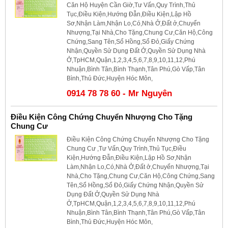
Căn Hộ Huyện Cần Giờ,Tư Vấn,Quy Trình,Thủ
Tục,Điều Kiện,Hướng Đẫn,Điều Kiện,Lập Hồ
Sơ,Nhận Làm,Nhận Lo,Có,Nhà Ở,Đất ở,Chuyển
Nhượng,Tại Nhà,Cho Tặng,Chung Cư,Căn Hộ,Công
Chứng,Sang Tên,Sổ Hồng,Sổ Đỏ,Giấy Chứng
Nhận,Quyền Sử Dụng Đất Ở,Quyền Sử Dụng Nhà
Ở,TpHCM,Quận,1,2,3,4,5,6,7,8,9,10,11,12,Phú
Nhuận,Bình Tân,Bình Thạnh,Tân Phú,Gò Vấp,Tân
Bình,Thủ Đức,Huyện Hóc Môn,
0914 78 78 60 - Mr Nguyên
Điều Kiện Công Chứng Chuyển Nhượng Cho Tặng
Chung Cư
Điều Kiện Công Chứng Chuyển Nhượng Cho Tặng
Chung Cư ,Tư Vấn,Quy Trình,Thủ Tục,Điều
Kiện,Hướng Đẫn,Điều Kiện,Lập Hồ Sơ,Nhận
Làm,Nhận Lo,Có,Nhà Ở,Đất ở,Chuyển Nhượng,Tại
Nhà,Cho Tặng,Chung Cư,Căn Hộ,Công Chứng,Sang
Tên,Sổ Hồng,Sổ Đỏ,Giấy Chứng Nhận,Quyền Sử
Dụng Đất Ở,Quyền Sử Dụng Nhà
Ở,TpHCM,Quận,1,2,3,4,5,6,7,8,9,10,11,12,Phú
Nhuận,Bình Tân,Bình Thạnh,Tân Phú,Gò Vấp,Tân
Bình,Thủ Đức,Huyện Hóc Môn,