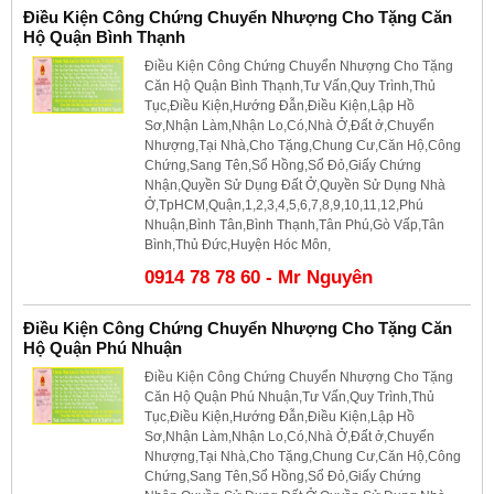
Điều Kiện Công Chứng Chuyển Nhượng Cho Tặng Căn
Hộ Quận Bình Thạnh
Điều Kiện Công Chứng Chuyển Nhượng Cho Tặng
Căn Hộ Quận Bình Thạnh,Tư Vấn,Quy Trình,Thủ
Tục,Điều Kiện,Hướng Đẫn,Điều Kiện,Lập Hồ
Sơ,Nhận Làm,Nhận Lo,Có,Nhà Ở,Đất ở,Chuyển
Nhượng,Tại Nhà,Cho Tặng,Chung Cư,Căn Hộ,Công
Chứng,Sang Tên,Sổ Hồng,Sổ Đỏ,Giấy Chứng
Nhận,Quyền Sử Dụng Đất Ở,Quyền Sử Dụng Nhà
Ở,TpHCM,Quận,1,2,3,4,5,6,7,8,9,10,11,12,Phú
Nhuận,Bình Tân,Bình Thạnh,Tân Phú,Gò Vấp,Tân
Bình,Thủ Đức,Huyện Hóc Môn,
0914 78 78 60 - Mr Nguyên
Điều Kiện Công Chứng Chuyển Nhượng Cho Tặng Căn
Hộ Quận Phú Nhuận
Điều Kiện Công Chứng Chuyển Nhượng Cho Tặng
Căn Hộ Quận Phú Nhuận,Tư Vấn,Quy Trình,Thủ
Tục,Điều Kiện,Hướng Đẫn,Điều Kiện,Lập Hồ
Sơ,Nhận Làm,Nhận Lo,Có,Nhà Ở,Đất ở,Chuyển
Nhượng,Tại Nhà,Cho Tặng,Chung Cư,Căn Hộ,Công
Chứng,Sang Tên,Sổ Hồng,Sổ Đỏ,Giấy Chứng