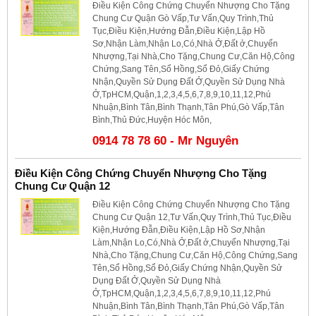
Điều Kiện Công Chứng Chuyển Nhượng Cho Tặng
Chung Cư Quận Gò Vấp,Tư Vấn,Quy Trình,Thủ
Tục,Điều Kiện,Hướng Đẫn,Điều Kiện,Lập Hồ
Sơ,Nhận Làm,Nhận Lo,Có,Nhà Ở,Đất ở,Chuyển
Nhượng,Tại Nhà,Cho Tặng,Chung Cư,Căn Hộ,Công
Chứng,Sang Tên,Sổ Hồng,Sổ Đỏ,Giấy Chứng
Nhận,Quyền Sử Dụng Đất Ở,Quyền Sử Dụng Nhà
Ở,TpHCM,Quận,1,2,3,4,5,6,7,8,9,10,11,12,Phú
Nhuận,Bình Tân,Bình Thạnh,Tân Phú,Gò Vấp,Tân
Bình,Thủ Đức,Huyện Hóc Môn,
0914 78 78 60 - Mr Nguyên
Điều Kiện Công Chứng Chuyển Nhượng Cho Tặng
Chung Cư Quận 12
Điều Kiện Công Chứng Chuyển Nhượng Cho Tặng
Chung Cư Quận 12,Tư Vấn,Quy Trình,Thủ Tục,Điều
Kiện,Hướng Đẫn,Điều Kiện,Lập Hồ Sơ,Nhận
Làm,Nhận Lo,Có,Nhà Ở,Đất ở,Chuyển Nhượng,Tại
Nhà,Cho Tặng,Chung Cư,Căn Hộ,Công Chứng,Sang
Tên,Sổ Hồng,Sổ Đỏ,Giấy Chứng Nhận,Quyền Sử
Dụng Đất Ở,Quyền Sử Dụng Nhà
Ở,TpHCM,Quận,1,2,3,4,5,6,7,8,9,10,11,12,Phú
Nhuận,Bình Tân,Bình Thạnh,Tân Phú,Gò Vấp,Tân