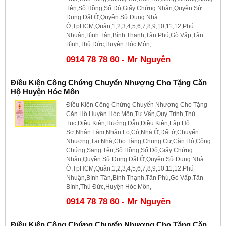
Tên,Sổ Hồng,Sổ Đỏ,Giấy Chứng Nhận,Quyền Sử
Dụng Đất Ở,Quyền Sử Dụng Nhà
Ở,TpHCM,Quận,1,2,3,4,5,6,7,8,9,10,11,12,Phú
Nhuận,Bình Tân,Bình Thạnh,Tân Phú,Gò Vấp,Tân
Bình,Thủ Đức,Huyện Hóc Môn,
0914 78 78 60 - Mr Nguyên
Điều Kiện Công Chứng Chuyển Nhượng Cho Tặng Căn
Hộ Huyện Hóc Môn
Điều Kiện Công Chứng Chuyển Nhượng Cho Tặng
Căn Hộ Huyện Hóc Môn,Tư Vấn,Quy Trình,Thủ
Tục,Điều Kiện,Hướng Đẫn,Điều Kiện,Lập Hồ
Sơ,Nhận Làm,Nhận Lo,Có,Nhà Ở,Đất ở,Chuyển
Nhượng,Tại Nhà,Cho Tặng,Chung Cư,Căn Hộ,Công
Chứng,Sang Tên,Sổ Hồng,Sổ Đỏ,Giấy Chứng
Nhận,Quyền Sử Dụng Đất Ở,Quyền Sử Dụng Nhà
Ở,TpHCM,Quận,1,2,3,4,5,6,7,8,9,10,11,12,Phú
Nhuận,Bình Tân,Bình Thạnh,Tân Phú,Gò Vấp,Tân
Bình,Thủ Đức,Huyện Hóc Môn,
0914 78 78 60 - Mr Nguyên
Điều Kiện Công Chứng Chuyển Nhượng Cho Tặng Căn