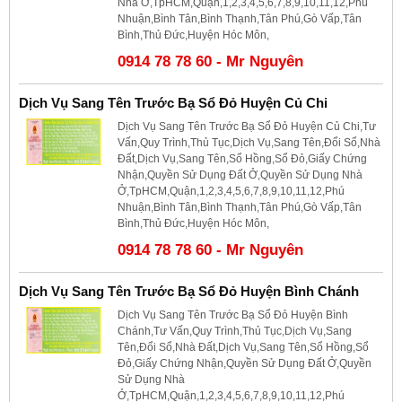
Nhà Ở,TpHCM,Quận,1,2,3,4,5,6,7,8,9,10,11,12,Phú
Nhuận,Bình Tân,Bình Thạnh,Tân Phú,Gò Vấp,Tân
Bình,Thủ Đức,Huyện Hóc Môn,
0914 78 78 60 - Mr Nguyên
Dịch Vụ Sang Tên Trước Bạ Sổ Đỏ Huyện Củ Chi
Dịch Vụ Sang Tên Trước Bạ Sổ Đỏ Huyện Củ Chi,Tư
Vấn,Quy Trình,Thủ Tục,Dịch Vụ,Sang Tên,Đổi Sổ,Nhà
Đất,Dịch Vụ,Sang Tên,Sổ Hồng,Sổ Đỏ,Giấy Chứng
Nhận,Quyền Sử Dụng Đất Ở,Quyền Sử Dụng Nhà
Ở,TpHCM,Quận,1,2,3,4,5,6,7,8,9,10,11,12,Phú
Nhuận,Bình Tân,Bình Thạnh,Tân Phú,Gò Vấp,Tân
Bình,Thủ Đức,Huyện Hóc Môn,
0914 78 78 60 - Mr Nguyên
Dịch Vụ Sang Tên Trước Bạ Sổ Đỏ Huyện Bình Chánh
Dịch Vụ Sang Tên Trước Bạ Sổ Đỏ Huyện Bình
Chánh,Tư Vấn,Quy Trình,Thủ Tục,Dịch Vụ,Sang
Tên,Đổi Sổ,Nhà Đất,Dịch Vụ,Sang Tên,Sổ Hồng,Sổ
Đỏ,Giấy Chứng Nhận,Quyền Sử Dụng Đất Ở,Quyền
Sử Dụng Nhà
Ở,TpHCM,Quận,1,2,3,4,5,6,7,8,9,10,11,12,Phú