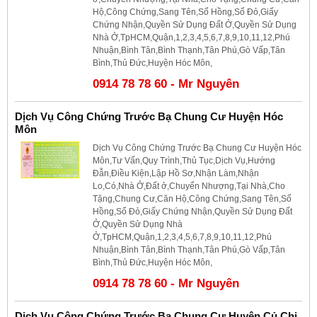
Hộ,Công Chứng,Sang Tên,Sổ Hồng,Sổ Đỏ,Giấy
Chứng Nhận,Quyền Sử Dụng Đất Ở,Quyền Sử Dụng
Nhà Ở,TpHCM,Quận,1,2,3,4,5,6,7,8,9,10,11,12,Phú
Nhuận,Bình Tân,Bình Thạnh,Tân Phú,Gò Vấp,Tân
Bình,Thủ Đức,Huyện Hóc Môn,
0914 78 78 60 - Mr Nguyên
Dịch Vụ Công Chứng Trước Bạ Chung Cư Huyện Hóc
Môn
Dịch Vụ Công Chứng Trước Bạ Chung Cư Huyện Hóc
Môn,Tư Vấn,Quy Trình,Thủ Tục,Dịch Vụ,Hướng
Đẫn,Điều Kiện,Lập Hồ Sơ,Nhận Làm,Nhận
Lo,Có,Nhà Ở,Đất ở,Chuyển Nhượng,Tại Nhà,Cho
Tặng,Chung Cư,Căn Hộ,Công Chứng,Sang Tên,Sổ
Hồng,Sổ Đỏ,Giấy Chứng Nhận,Quyền Sử Dụng Đất
Ở,Quyền Sử Dụng Nhà
Ở,TpHCM,Quận,1,2,3,4,5,6,7,8,9,10,11,12,Phú
Nhuận,Bình Tân,Bình Thạnh,Tân Phú,Gò Vấp,Tân
Bình,Thủ Đức,Huyện Hóc Môn,
0914 78 78 60 - Mr Nguyên
Dịch Vụ Công Chứng Trước Bạ Chung Cư Huyện Củ Chi