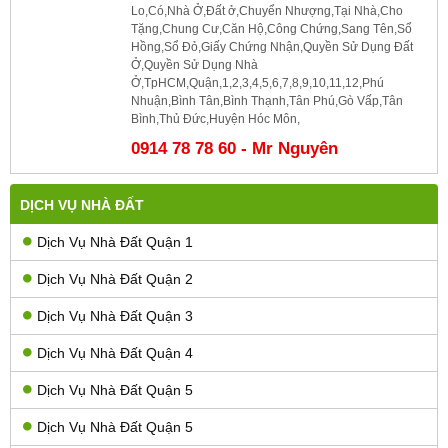
Lo,Có,Nhà Ở,Đất ở,Chuyển Nhượng,Tại Nhà,Cho
Tặng,Chung Cư,Căn Hộ,Công Chứng,Sang Tên,Sổ
Hồng,Sổ Đỏ,Giấy Chứng Nhận,Quyền Sử Dụng Đất
Ở,Quyền Sử Dụng Nhà
Ở,TpHCM,Quận,1,2,3,4,5,6,7,8,9,10,11,12,Phú
Nhuận,Bình Tân,Bình Thạnh,Tân Phú,Gò Vấp,Tân
Bình,Thủ Đức,Huyện Hóc Môn,
0914 78 78 60 - Mr Nguyên
DỊCH VỤ NHÀ ĐẤT
Dịch Vụ Nhà Đất Quận 1
Dịch Vụ Nhà Đất Quận 2
Dịch Vụ Nhà Đất Quận 3
Dịch Vụ Nhà Đất Quận 4
Dịch Vụ Nhà Đất Quận 5
Dịch Vụ Nhà Đất Quận 5