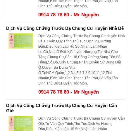
Nhuận,Bình Tân,Bình Thạnh,Tân Phú,Gò Vấp,Tân
Bình,Thủ Đức,Huyện Hóc Môn,
0914 78 78 60 - Mr Nguyên
Dịch Vụ Công Chứng Trước Bạ Chung Cư Huyện Nhà Bè
Dịch Vụ Công Chứng Trước Bạ Chung Cư Huyện Nhà
Bè,Tư Vấn,Quy Trình,Thủ Tục,Dịch Vụ,Hướng
Đẫn,Điều Kiện,Lập Hồ Sơ,Nhận Làm,Nhận
Lo,Có,Nhà Ở,Đất ở,Chuyển Nhượng,Tại Nhà,Cho
Tặng,Chung Cư,Căn Hộ,Công Chứng,Sang Tên,Sổ
Hồng,Sổ Đỏ,Giấy Chứng Nhận,Quyền Sử Dụng Đất
Ở,Quyền Sử Dụng Nhà
Ở,TpHCM,Quận,1,2,3,4,5,6,7,8,9,10,11,12,Phú
Nhuận,Bình Tân,Bình Thạnh,Tân Phú,Gò Vấp,Tân
Bình,Thủ Đức,Huyện Hóc Môn,
0914 78 78 60 - Mr Nguyên
Dịch Vụ Công Chứng Trước Bạ Chung Cư Huyện Cần
Giờ
Dịch Vụ Công Chứng Trước Bạ Chung Cư Huyện Cần
Giờ,Tư Vấn,Quy Trình,Thủ Tục,Dịch Vụ,Hướng
Đẫn,Điều Kiện,Lập Hồ Sơ,Nhận Làm,Nhận