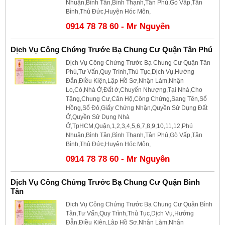
Nhuận,Bình Tân,Bình Thạnh,Tân Phú,Gò Vấp,Tân
Bình,Thủ Đức,Huyện Hóc Môn,
0914 78 78 60 - Mr Nguyên
Dịch Vụ Công Chứng Trước Bạ Chung Cư Quận Tân Phú
Dịch Vụ Công Chứng Trước Bạ Chung Cư Quận Tân
Phú,Tư Vấn,Quy Trình,Thủ Tục,Dịch Vụ,Hướng
Đẫn,Điều Kiện,Lập Hồ Sơ,Nhận Làm,Nhận
Lo,Có,Nhà Ở,Đất ở,Chuyển Nhượng,Tại Nhà,Cho
Tặng,Chung Cư,Căn Hộ,Công Chứng,Sang Tên,Sổ
Hồng,Sổ Đỏ,Giấy Chứng Nhận,Quyền Sử Dụng Đất
Ở,Quyền Sử Dụng Nhà
Ở,TpHCM,Quận,1,2,3,4,5,6,7,8,9,10,11,12,Phú
Nhuận,Bình Tân,Bình Thạnh,Tân Phú,Gò Vấp,Tân
Bình,Thủ Đức,Huyện Hóc Môn,
0914 78 78 60 - Mr Nguyên
Dịch Vụ Công Chứng Trước Bạ Chung Cư Quận Bình
Tân
Dịch Vụ Công Chứng Trước Bạ Chung Cư Quận Bình
Tân,Tư Vấn,Quy Trình,Thủ Tục,Dịch Vụ,Hướng
Đẫn,Điều Kiện,Lập Hồ Sơ,Nhận Làm,Nhận