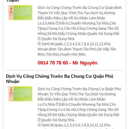
Thạnh
Dịch Vụ Công Chứng Trước Bạ Chung Cư Quận Bình
Thạnh,Tư Vấn,Quy Trình,Thủ Tục,Dịch Vụ,Hướng
Đẫn,Điều Kiện,Lập Hồ Sơ,Nhận Làm,Nhận
Lo,Có,Nhà Ở,Đất ở,Chuyển Nhượng,Tại Nhà,Cho
Tặng,Chung Cư,Căn Hộ,Công Chứng,Sang Tên,Sổ
Hồng,Sổ Đỏ,Giấy Chứng Nhận,Quyền Sử Dụng Đất
Ở,Quyền Sử Dụng Nhà
Ở,TpHCM,Quận,1,2,3,4,5,6,7,8,9,10,11,12,Phú
Nhuận,Bình Tân,Bình Thạnh,Tân Phú,Gò Vấp,Tân
Bình,Thủ Đức,Huyện Hóc Môn,
0914 78 78 60 - Mr Nguyên
Dịch Vụ Công Chứng Trước Bạ Chung Cư Quận Phú
Nhuận
Dịch Vụ Công Chứng Trước Bạ Chung Cư Quận Phú
Nhuận,Tư Vấn,Quy Trình,Thủ Tục,Dịch Vụ,Hướng
Đẫn,Điều Kiện,Lập Hồ Sơ,Nhận Làm,Nhận
Lo,Có,Nhà Ở,Đất ở,Chuyển Nhượng,Tại Nhà,Cho
Tặng,Chung Cư,Căn Hộ,Công Chứng,Sang Tên,Sổ
Hồng,Sổ Đỏ,Giấy Chứng Nhận,Quyền Sử Dụng Đất
Ở,Quyền Sử Dụng Nhà
Ở,TpHCM,Quận,1,2,3,4,5,6,7,8,9,10,11,12,Phú