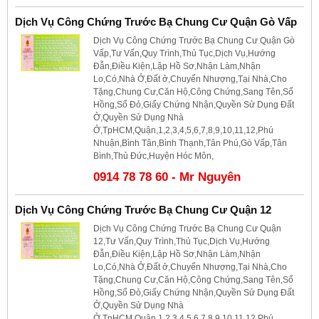
Dịch Vụ Công Chứng Trước Bạ Chung Cư Quận Gò Vấp
Dịch Vụ Công Chứng Trước Bạ Chung Cư Quận Gò
Vấp,Tư Vấn,Quy Trình,Thủ Tục,Dịch Vụ,Hướng
Đẫn,Điều Kiện,Lập Hồ Sơ,Nhận Làm,Nhận
Lo,Có,Nhà Ở,Đất ở,Chuyển Nhượng,Tại Nhà,Cho
Tặng,Chung Cư,Căn Hộ,Công Chứng,Sang Tên,Sổ
Hồng,Sổ Đỏ,Giấy Chứng Nhận,Quyền Sử Dụng Đất
Ở,Quyền Sử Dụng Nhà
Ở,TpHCM,Quận,1,2,3,4,5,6,7,8,9,10,11,12,Phú
Nhuận,Bình Tân,Bình Thạnh,Tân Phú,Gò Vấp,Tân
Bình,Thủ Đức,Huyện Hóc Môn,
0914 78 78 60 - Mr Nguyên
Dịch Vụ Công Chứng Trước Bạ Chung Cư Quận 12
Dịch Vụ Công Chứng Trước Bạ Chung Cư Quận
12,Tư Vấn,Quy Trình,Thủ Tục,Dịch Vụ,Hướng
Đẫn,Điều Kiện,Lập Hồ Sơ,Nhận Làm,Nhận
Lo,Có,Nhà Ở,Đất ở,Chuyển Nhượng,Tại Nhà,Cho
Tặng,Chung Cư,Căn Hộ,Công Chứng,Sang Tên,Sổ
Hồng,Sổ Đỏ,Giấy Chứng Nhận,Quyền Sử Dụng Đất
Ở,Quyền Sử Dụng Nhà
Ở,TpHCM,Quận,1,2,3,4,5,6,7,8,9,10,11,12,Phú