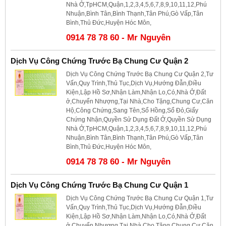
Nhà Ở,TpHCM,Quận,1,2,3,4,5,6,7,8,9,10,11,12,Phú
Nhuận,Bình Tân,Bình Thạnh,Tân Phú,Gò Vấp,Tân
Bình,Thủ Đức,Huyện Hóc Môn,
0914 78 78 60 - Mr Nguyên
Dịch Vụ Công Chứng Trước Bạ Chung Cư Quận 2
Dịch Vụ Công Chứng Trước Bạ Chung Cư Quận 2,Tư
Vấn,Quy Trình,Thủ Tục,Dịch Vụ,Hướng Đẫn,Điều
Kiện,Lập Hồ Sơ,Nhận Làm,Nhận Lo,Có,Nhà Ở,Đất
ở,Chuyển Nhượng,Tại Nhà,Cho Tặng,Chung Cư,Căn
Hộ,Công Chứng,Sang Tên,Sổ Hồng,Sổ Đỏ,Giấy
Chứng Nhận,Quyền Sử Dụng Đất Ở,Quyền Sử Dụng
Nhà Ở,TpHCM,Quận,1,2,3,4,5,6,7,8,9,10,11,12,Phú
Nhuận,Bình Tân,Bình Thạnh,Tân Phú,Gò Vấp,Tân
Bình,Thủ Đức,Huyện Hóc Môn,
0914 78 78 60 - Mr Nguyên
Dịch Vụ Công Chứng Trước Bạ Chung Cư Quận 1
Dịch Vụ Công Chứng Trước Bạ Chung Cư Quận 1,Tư
Vấn,Quy Trình,Thủ Tục,Dịch Vụ,Hướng Đẫn,Điều
Kiện,Lập Hồ Sơ,Nhận Làm,Nhận Lo,Có,Nhà Ở,Đất
ở,Chuyển Nhượng,Tại Nhà,Cho Tặng,Chung Cư,Căn