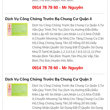
Bình,Thủ Đức,Huyện Hóc Môn,
0914 78 78 60 - Mr Nguyên
Dịch Vụ Công Chứng Trước Bạ Chung Cư Quận 4
Dịch Vụ Công Chứng Trước Bạ Chung Cư Quận 4,Tư
Vấn,Quy Trình,Thủ Tục,Dịch Vụ,Hướng Đẫn,Điều
Kiện,Lập Hồ Sơ,Nhận Làm,Nhận Lo,Có,Nhà Ở,Đất
ở,Chuyển Nhượng,Tại Nhà,Cho Tặng,Chung Cư,Căn
Hộ,Công Chứng,Sang Tên,Sổ Hồng,Sổ Đỏ,Giấy
Chứng Nhận,Quyền Sử Dụng Đất Ở,Quyền Sử Dụng
Nhà Ở,TpHCM,Quận,1,2,3,4,5,6,7,8,9,10,11,12,Phú
Nhuận,Bình Tân,Bình Thạnh,Tân Phú,Gò Vấp,Tân
Bình,Thủ Đức,Huyện Hóc Môn,
0914 78 78 60 - Mr Nguyên
Dịch Vụ Công Chứng Trước Bạ Chung Cư Quận 3
Dịch Vụ Công Chứng Trước Bạ Chung Cư Quận 3,Tư
Vấn,Quy Trình,Thủ Tục,Dịch Vụ,Hướng Đẫn,Điều
Kiện,Lập Hồ Sơ,Nhận Làm,Nhận Lo,Có,Nhà Ở,Đất
ở,Chuyển Nhượng,Tại Nhà,Cho Tặng,Chung Cư,Căn
Hộ,Công Chứng,Sang Tên,Sổ Hồng,Sổ Đỏ,Giấy
Chứng Nhận,Quyền Sử Dụng Đất Ở,Quyền Sử Dụng