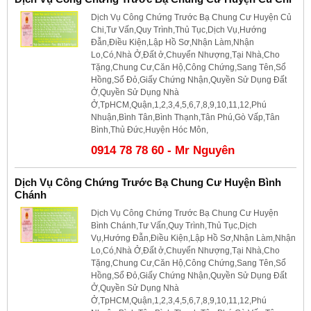
Dịch Vụ Công Chứng Trước Bạ Chung Cư Huyện Củ
Chi,Tư Vấn,Quy Trình,Thủ Tục,Dịch Vụ,Hướng
Đẫn,Điều Kiện,Lập Hồ Sơ,Nhận Làm,Nhận
Lo,Có,Nhà Ở,Đất ở,Chuyển Nhượng,Tại Nhà,Cho
Tặng,Chung Cư,Căn Hộ,Công Chứng,Sang Tên,Sổ
Hồng,Sổ Đỏ,Giấy Chứng Nhận,Quyền Sử Dụng Đất
Ở,Quyền Sử Dụng Nhà
Ở,TpHCM,Quận,1,2,3,4,5,6,7,8,9,10,11,12,Phú
Nhuận,Bình Tân,Bình Thạnh,Tân Phú,Gò Vấp,Tân
Bình,Thủ Đức,Huyện Hóc Môn,
0914 78 78 60 - Mr Nguyên
Dịch Vụ Công Chứng Trước Bạ Chung Cư Huyện Bình
Chánh
Dịch Vụ Công Chứng Trước Bạ Chung Cư Huyện
Bình Chánh,Tư Vấn,Quy Trình,Thủ Tục,Dịch
Vụ,Hướng Đẫn,Điều Kiện,Lập Hồ Sơ,Nhận Làm,Nhận
Lo,Có,Nhà Ở,Đất ở,Chuyển Nhượng,Tại Nhà,Cho
Tặng,Chung Cư,Căn Hộ,Công Chứng,Sang Tên,Sổ
Hồng,Sổ Đỏ,Giấy Chứng Nhận,Quyền Sử Dụng Đất
Ở,Quyền Sử Dụng Nhà
Ở,TpHCM,Quận,1,2,3,4,5,6,7,8,9,10,11,12,Phú