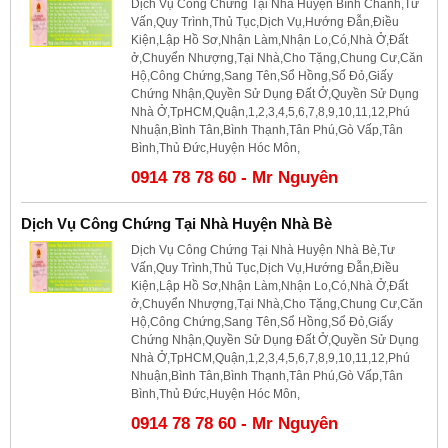
Dịch Vụ Công Chứng Tại Nhà Huyện Bình Chánh,Tư
Vấn,Quy Trình,Thủ Tục,Dịch Vụ,Hướng Đẫn,Điều
Kiện,Lập Hồ Sơ,Nhận Làm,Nhận Lo,Có,Nhà Ở,Đất
ở,Chuyển Nhượng,Tại Nhà,Cho Tặng,Chung Cư,Căn
Hộ,Công Chứng,Sang Tên,Sổ Hồng,Sổ Đỏ,Giấy
Chứng Nhận,Quyền Sử Dụng Đất Ở,Quyền Sử Dụng
Nhà Ở,TpHCM,Quận,1,2,3,4,5,6,7,8,9,10,11,12,Phú
Nhuận,Bình Tân,Bình Thạnh,Tân Phú,Gò Vấp,Tân
Bình,Thủ Đức,Huyện Hóc Môn,
0914 78 78 60 - Mr Nguyên
Dịch Vụ Công Chứng Tại Nhà Huyện Nhà Bè
Dịch Vụ Công Chứng Tại Nhà Huyện Nhà Bè,Tư
Vấn,Quy Trình,Thủ Tục,Dịch Vụ,Hướng Đẫn,Điều
Kiện,Lập Hồ Sơ,Nhận Làm,Nhận Lo,Có,Nhà Ở,Đất
ở,Chuyển Nhượng,Tại Nhà,Cho Tặng,Chung Cư,Căn
Hộ,Công Chứng,Sang Tên,Sổ Hồng,Sổ Đỏ,Giấy
Chứng Nhận,Quyền Sử Dụng Đất Ở,Quyền Sử Dụng
Nhà Ở,TpHCM,Quận,1,2,3,4,5,6,7,8,9,10,11,12,Phú
Nhuận,Bình Tân,Bình Thạnh,Tân Phú,Gò Vấp,Tân
Bình,Thủ Đức,Huyện Hóc Môn,
0914 78 78 60 - Mr Nguyên