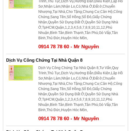
Trình,Thủ Tục,Dịch Vụ,Hướng Đẫn,Điều Kiện,Lập Hồ
Sơ,Nhận Làm,Nhận Lo,Có,Nhà Ở,Đất ở,Chuyển
Nhượng,Tại Nhà,Cho Tặng,Chung Cư,Căn Hộ,Công
Chứng,Sang Tên,Sổ Hồng,Sổ Đỏ,Giấy Chứng
Nhận,Quyền Sử Dụng Đất Ở,Quyền Sử Dụng Nhà
Ở,TpHCM,Quận,1,2,3,4,5,6,7,8,9,10,11,12,Phú
Nhuận,Bình Tân,Bình Thạnh,Tân Phú,Gò Vấp,Tân
Bình,Thủ Đức,Huyện Hóc Môn,
0914 78 78 60 - Mr Nguyên
Dịch Vụ Công Chứng Tại Nhà Quận 8
Dịch Vụ Công Chứng Tại Nhà Quận 8,Tư Vấn,Quy
Trình,Thủ Tục,Dịch Vụ,Hướng Đẫn,Điều Kiện,Lập Hồ
Sơ,Nhận Làm,Nhận Lo,Có,Nhà Ở,Đất ở,Chuyển
Nhượng,Tại Nhà,Cho Tặng,Chung Cư,Căn Hộ,Công
Chứng,Sang Tên,Sổ Hồng,Sổ Đỏ,Giấy Chứng
Nhận,Quyền Sử Dụng Đất Ở,Quyền Sử Dụng Nhà
Ở,TpHCM,Quận,1,2,3,4,5,6,7,8,9,10,11,12,Phú
Nhuận,Bình Tân,Bình Thạnh,Tân Phú,Gò Vấp,Tân
Bình,Thủ Đức,Huyện Hóc Môn,
0914 78 78 60 - Mr Nguyên