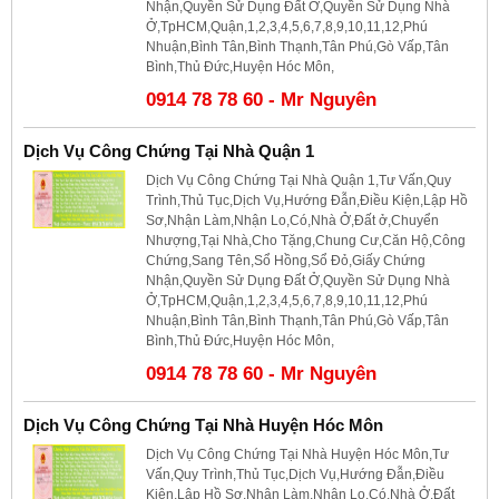
Nhận,Quyền Sử Dụng Đất Ở,Quyền Sử Dụng Nhà
Ở,TpHCM,Quận,1,2,3,4,5,6,7,8,9,10,11,12,Phú
Nhuận,Bình Tân,Bình Thạnh,Tân Phú,Gò Vấp,Tân
Bình,Thủ Đức,Huyện Hóc Môn,
0914 78 78 60 - Mr Nguyên
Dịch Vụ Công Chứng Tại Nhà Quận 1
Dịch Vụ Công Chứng Tại Nhà Quận 1,Tư Vấn,Quy
Trình,Thủ Tục,Dịch Vụ,Hướng Đẫn,Điều Kiện,Lập Hồ
Sơ,Nhận Làm,Nhận Lo,Có,Nhà Ở,Đất ở,Chuyển
Nhượng,Tại Nhà,Cho Tặng,Chung Cư,Căn Hộ,Công
Chứng,Sang Tên,Sổ Hồng,Sổ Đỏ,Giấy Chứng
Nhận,Quyền Sử Dụng Đất Ở,Quyền Sử Dụng Nhà
Ở,TpHCM,Quận,1,2,3,4,5,6,7,8,9,10,11,12,Phú
Nhuận,Bình Tân,Bình Thạnh,Tân Phú,Gò Vấp,Tân
Bình,Thủ Đức,Huyện Hóc Môn,
0914 78 78 60 - Mr Nguyên
Dịch Vụ Công Chứng Tại Nhà Huyện Hóc Môn
Dịch Vụ Công Chứng Tại Nhà Huyện Hóc Môn,Tư
Vấn,Quy Trình,Thủ Tục,Dịch Vụ,Hướng Đẫn,Điều
Kiện,Lập Hồ Sơ,Nhận Làm,Nhận Lo,Có,Nhà Ở,Đất