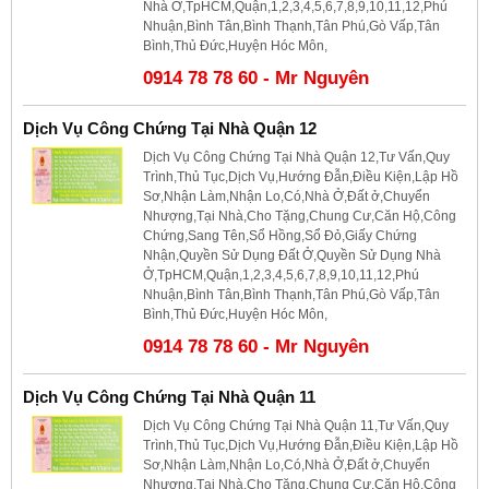
Nhà Ở,TpHCM,Quận,1,2,3,4,5,6,7,8,9,10,11,12,Phú
Nhuận,Bình Tân,Bình Thạnh,Tân Phú,Gò Vấp,Tân
Bình,Thủ Đức,Huyện Hóc Môn,
0914 78 78 60 - Mr Nguyên
Dịch Vụ Công Chứng Tại Nhà Quận 12
Dịch Vụ Công Chứng Tại Nhà Quận 12,Tư Vấn,Quy
Trình,Thủ Tục,Dịch Vụ,Hướng Đẫn,Điều Kiện,Lập Hồ
Sơ,Nhận Làm,Nhận Lo,Có,Nhà Ở,Đất ở,Chuyển
Nhượng,Tại Nhà,Cho Tặng,Chung Cư,Căn Hộ,Công
Chứng,Sang Tên,Sổ Hồng,Sổ Đỏ,Giấy Chứng
Nhận,Quyền Sử Dụng Đất Ở,Quyền Sử Dụng Nhà
Ở,TpHCM,Quận,1,2,3,4,5,6,7,8,9,10,11,12,Phú
Nhuận,Bình Tân,Bình Thạnh,Tân Phú,Gò Vấp,Tân
Bình,Thủ Đức,Huyện Hóc Môn,
0914 78 78 60 - Mr Nguyên
Dịch Vụ Công Chứng Tại Nhà Quận 11
Dịch Vụ Công Chứng Tại Nhà Quận 11,Tư Vấn,Quy
Trình,Thủ Tục,Dịch Vụ,Hướng Đẫn,Điều Kiện,Lập Hồ
Sơ,Nhận Làm,Nhận Lo,Có,Nhà Ở,Đất ở,Chuyển
Nhượng,Tại Nhà,Cho Tặng,Chung Cư,Căn Hộ,Công