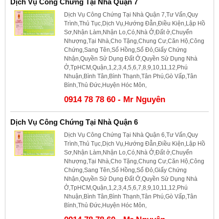
Dịch Vụ Công Chứng Tại Nhà Quận 7
Dịch Vụ Công Chứng Tại Nhà Quận 7,Tư Vấn,Quy
Trình,Thủ Tục,Dịch Vụ,Hướng Đẫn,Điều Kiện,Lập Hồ
Sơ,Nhận Làm,Nhận Lo,Có,Nhà Ở,Đất ở,Chuyển
Nhượng,Tại Nhà,Cho Tặng,Chung Cư,Căn Hộ,Công
Chứng,Sang Tên,Sổ Hồng,Sổ Đỏ,Giấy Chứng
Nhận,Quyền Sử Dụng Đất Ở,Quyền Sử Dụng Nhà
Ở,TpHCM,Quận,1,2,3,4,5,6,7,8,9,10,11,12,Phú
Nhuận,Bình Tân,Bình Thạnh,Tân Phú,Gò Vấp,Tân
Bình,Thủ Đức,Huyện Hóc Môn,
0914 78 78 60 - Mr Nguyên
Dịch Vụ Công Chứng Tại Nhà Quận 6
Dịch Vụ Công Chứng Tại Nhà Quận 6,Tư Vấn,Quy
Trình,Thủ Tục,Dịch Vụ,Hướng Đẫn,Điều Kiện,Lập Hồ
Sơ,Nhận Làm,Nhận Lo,Có,Nhà Ở,Đất ở,Chuyển
Nhượng,Tại Nhà,Cho Tặng,Chung Cư,Căn Hộ,Công
Chứng,Sang Tên,Sổ Hồng,Sổ Đỏ,Giấy Chứng
Nhận,Quyền Sử Dụng Đất Ở,Quyền Sử Dụng Nhà
Ở,TpHCM,Quận,1,2,3,4,5,6,7,8,9,10,11,12,Phú
Nhuận,Bình Tân,Bình Thạnh,Tân Phú,Gò Vấp,Tân
Bình,Thủ Đức,Huyện Hóc Môn,