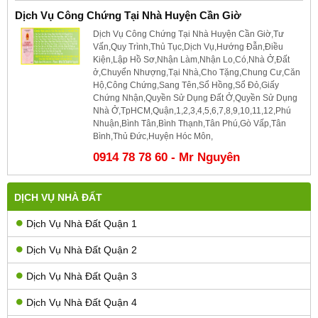
Dịch Vụ Công Chứng Tại Nhà Huyện Cần Giờ
Dịch Vụ Công Chứng Tại Nhà Huyện Cần Giờ,Tư
Vấn,Quy Trình,Thủ Tục,Dịch Vụ,Hướng Đẫn,Điều
Kiện,Lập Hồ Sơ,Nhận Làm,Nhận Lo,Có,Nhà Ở,Đất
ở,Chuyển Nhượng,Tại Nhà,Cho Tặng,Chung Cư,Căn
Hộ,Công Chứng,Sang Tên,Sổ Hồng,Sổ Đỏ,Giấy
Chứng Nhận,Quyền Sử Dụng Đất Ở,Quyền Sử Dụng
Nhà Ở,TpHCM,Quận,1,2,3,4,5,6,7,8,9,10,11,12,Phú
Nhuận,Bình Tân,Bình Thạnh,Tân Phú,Gò Vấp,Tân
Bình,Thủ Đức,Huyện Hóc Môn,
0914 78 78 60 - Mr Nguyên
DỊCH VỤ NHÀ ĐẤT
Dịch Vụ Nhà Đất Quận 1
Dịch Vụ Nhà Đất Quận 2
Dịch Vụ Nhà Đất Quận 3
Dịch Vụ Nhà Đất Quận 4