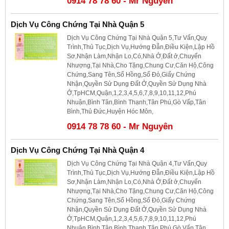
0914 78 78 60 - Mr Nguyên
Dịch Vụ Công Chứng Tại Nhà Quận 5
Dịch Vụ Công Chứng Tại Nhà Quận 5,Tư Vấn,Quy
Trình,Thủ Tục,Dịch Vụ,Hướng Đẫn,Điều Kiện,Lập Hồ
Sơ,Nhận Làm,Nhận Lo,Có,Nhà Ở,Đất ở,Chuyển
Nhượng,Tại Nhà,Cho Tặng,Chung Cư,Căn Hộ,Công
Chứng,Sang Tên,Sổ Hồng,Sổ Đỏ,Giấy Chứng
Nhận,Quyền Sử Dụng Đất Ở,Quyền Sử Dụng Nhà
Ở,TpHCM,Quận,1,2,3,4,5,6,7,8,9,10,11,12,Phú
Nhuận,Bình Tân,Bình Thạnh,Tân Phú,Gò Vấp,Tân
Bình,Thủ Đức,Huyện Hóc Môn,
0914 78 78 60 - Mr Nguyên
Dịch Vụ Công Chứng Tại Nhà Quận 4
Dịch Vụ Công Chứng Tại Nhà Quận 4,Tư Vấn,Quy
Trình,Thủ Tục,Dịch Vụ,Hướng Đẫn,Điều Kiện,Lập Hồ
Sơ,Nhận Làm,Nhận Lo,Có,Nhà Ở,Đất ở,Chuyển
Nhượng,Tại Nhà,Cho Tặng,Chung Cư,Căn Hộ,Công
Chứng,Sang Tên,Sổ Hồng,Sổ Đỏ,Giấy Chứng
Nhận,Quyền Sử Dụng Đất Ở,Quyền Sử Dụng Nhà
Ở,TpHCM,Quận,1,2,3,4,5,6,7,8,9,10,11,12,Phú
Nhuận,Bình Tân,Bình Thạnh,Tân Phú,Gò Vấp,Tân