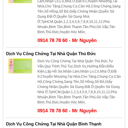
Làm,Nhận Lo,Có,Nhà Ở,Đất ở,Chuyển Nhượng,Tại
Nhà,Cho Tặng,Chung Cư,Căn Hộ,Công Chứng,Sang
Tên,Sổ Hồng,Sổ Đỏ,Giấy Chứng Nhận,Quyền Sử
Dụng Đất Ở,Quyền Sử Dụng Nhà
Ở,TpHCM,Quận,1,2,3,4,5,6,7,8,9,10,11,12,Phú
Nhuận,Bình Tân,Bình Thạnh,Tân Phú,Gò Vấp,Tân
Bình,Thủ Đức,Huyện Hóc Môn,
0914 78 78 60 - Mr Nguyên
Dịch Vụ Công Chứng Tại Nhà Quận Thủ Đức
Dịch Vụ Công Chứng Tại Nhà Quận Thủ Đức,Tư
Vấn,Quy Trình,Thủ Tục,Dịch Vụ,Hướng Đẫn,Điều
Kiện,Lập Hồ Sơ,Nhận Làm,Nhận Lo,Có,Nhà Ở,Đất
ở,Chuyển Nhượng,Tại Nhà,Cho Tặng,Chung Cư,Căn
Hộ,Công Chứng,Sang Tên,Sổ Hồng,Sổ Đỏ,Giấy
Chứng Nhận,Quyền Sử Dụng Đất Ở,Quyền Sử Dụng
Nhà Ở,TpHCM,Quận,1,2,3,4,5,6,7,8,9,10,11,12,Phú
Nhuận,Bình Tân,Bình Thạnh,Tân Phú,Gò Vấp,Tân
Bình,Thủ Đức,Huyện Hóc Môn,
0914 78 78 60 - Mr Nguyên
Dịch Vụ Công Chứng Tại Nhà Quận Bình Thạnh