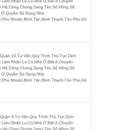
n Làm,Nhận Lo,Có,Nhà Ở,Đất ở,Chuyển
n Hộ,Công Chứng,Sang Tên,Sổ Hồng,Sổ
t Ở,Quyền Sử Dụng Nhà
12,Phú Nhuận,Bình Tân,Bình Thạnh,Tân Phú,Gò
Quận 10,Tư Vấn,Quy Trình,Thủ Tục,Dịch
n Làm,Nhận Lo,Có,Nhà Ở,Đất ở,Chuyển
n Hộ,Công Chứng,Sang Tên,Sổ Hồng,Sổ
t Ở,Quyền Sử Dụng Nhà
12,Phú Nhuận,Bình Tân,Bình Thạnh,Tân Phú,Gò
Quận 9,Tư Vấn,Quy Trình,Thủ Tục,Dịch
n Làm,Nhận Lo,Có,Nhà Ở,Đất ở,Chuyển
n Hộ,Công Chứng,Sang Tên,Sổ Hồng,Sổ