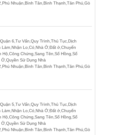
12,Phú Nhuận,Bình Tân,Bình Thạnh,Tân Phú,Gò
Quận 6,Tư Vấn,Quy Trình,Thủ Tục,Dịch
n Làm,Nhận Lo,Có,Nhà Ở,Đất ở,Chuyển
n Hộ,Công Chứng,Sang Tên,Sổ Hồng,Sổ
t Ở,Quyền Sử Dụng Nhà
12,Phú Nhuận,Bình Tân,Bình Thạnh,Tân Phú,Gò
Quận 5,Tư Vấn,Quy Trình,Thủ Tục,Dịch
n Làm,Nhận Lo,Có,Nhà Ở,Đất ở,Chuyển
n Hộ,Công Chứng,Sang Tên,Sổ Hồng,Sổ
t Ở,Quyền Sử Dụng Nhà
12,Phú Nhuận,Bình Tân,Bình Thạnh,Tân Phú,Gò