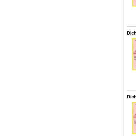
Dịc
Dịc