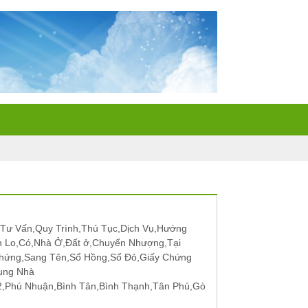
Tư Vấn,Quy Trình,Thủ Tục,Dịch Vụ,Hướng
n Lo,Có,Nhà Ở,Đất ở,Chuyển Nhượng,Tại
hứng,Sang Tên,Sổ Hồng,Sổ Đỏ,Giấy Chứng
ụng Nhà
12,Phú Nhuận,Bình Tân,Bình Thạnh,Tân Phú,Gò