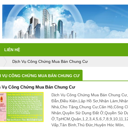
LIÊN HỆ
Dịch Vụ Công Chứng Mua Bán Chung Cư
H VỤ CÔNG CHỨNG MUA BÁN CHUNG CƯ
h Vụ Công Chứng Mua Bán Chung Cư
Dịch Vụ Công Chứng Mua Bán Chung Cư,
Đẫn,Điều Kiện,Lập Hồ Sơ,Nhận Làm,Nhậ
Nhà,Cho Tặng,Chung Cư,Căn Hộ,Công C
Nhận,Quyền Sử Dụng Đất Ở,Quyền Sử D
Ở,TpHCM,Quận,1,2,3,4,5,6,7,8,9,10,11,
Vấp,Tân Bình,Thủ Đức,Huyện Hóc Môn,