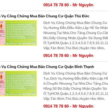
0914 78 78 60 - Mr Nguyên
h Vụ Công Chứng Mua Bán Chung Cư Quận Thủ Đức
Dịch Vụ Công Chứng Mua Bán Chung Cư 
Vụ,Hướng Đẫn,Điều Kiện,Lập Hồ Sơ,Nhậ
Nhượng,Tại Nhà,Cho Tặng,Chung Cư,Că
Đỏ,Giấy Chứng Nhận,Quyền Sử Dụng Đấ
Ở,TpHCM,Quận,1,2,3,4,5,6,7,8,9,10,11,
Vấp,Tân Bình,Thủ Đức,Huyện Hóc Môn,
0914 78 78 60 - Mr Nguyên
h Vụ Công Chứng Mua Bán Chung Cư Quận Bình Thạnh
Dịch Vụ Công Chứng Mua Bán Chung Cư 
Tục,Dịch Vụ,Hướng Đẫn,Điều Kiện,Lập H
ở,Chuyển Nhượng,Tại Nhà,Cho Tặng,Ch
Hồng,Sổ Đỏ,Giấy Chứng Nhận,Quyền Sử
Ở,TpHCM,Quận,1,2,3,4,5,6,7,8,9,10,11,
Vấp,Tân Bình,Thủ Đức,Huyện Hóc Môn,
0914 78 78 60 - Mr Nguyên