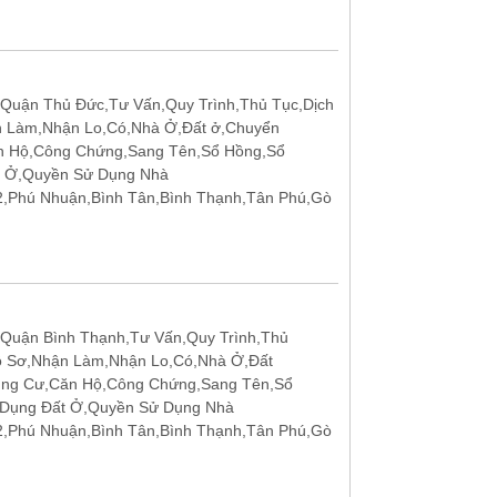
Quận Thủ Đức,Tư Vấn,Quy Trình,Thủ Tục,Dịch
n Làm,Nhận Lo,Có,Nhà Ở,Đất ở,Chuyển
n Hộ,Công Chứng,Sang Tên,Sổ Hồng,Sổ
t Ở,Quyền Sử Dụng Nhà
12,Phú Nhuận,Bình Tân,Bình Thạnh,Tân Phú,Gò
Quận Bình Thạnh,Tư Vấn,Quy Trình,Thủ
ồ Sơ,Nhận Làm,Nhận Lo,Có,Nhà Ở,Đất
ung Cư,Căn Hộ,Công Chứng,Sang Tên,Sổ
 Dụng Đất Ở,Quyền Sử Dụng Nhà
12,Phú Nhuận,Bình Tân,Bình Thạnh,Tân Phú,Gò