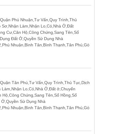
Quận Phú Nhuận,Tư Vấn,Quy Trình,Thủ
ồ Sơ,Nhận Làm,Nhận Lo,Có,Nhà Ở,Đất
ung Cư,Căn Hộ,Công Chứng,Sang Tên,Sổ
 Dụng Đất Ở,Quyền Sử Dụng Nhà
12,Phú Nhuận,Bình Tân,Bình Thạnh,Tân Phú,Gò
Quận Tân Phú,Tư Vấn,Quy Trình,Thủ Tục,Dịch
n Làm,Nhận Lo,Có,Nhà Ở,Đất ở,Chuyển
n Hộ,Công Chứng,Sang Tên,Sổ Hồng,Sổ
t Ở,Quyền Sử Dụng Nhà
12,Phú Nhuận,Bình Tân,Bình Thạnh,Tân Phú,Gò