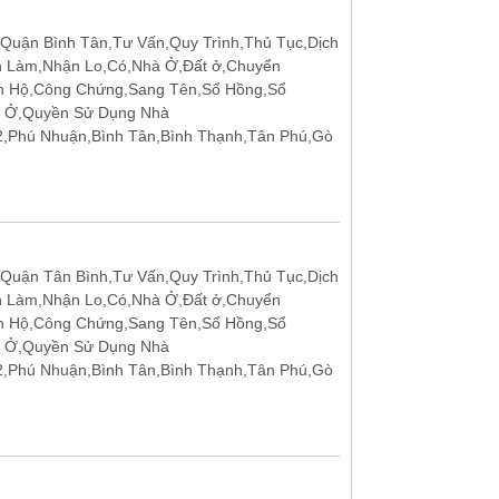
uận Bình Tân,Tư Vấn,Quy Trình,Thủ Tục,Dịch
n Làm,Nhận Lo,Có,Nhà Ở,Đất ở,Chuyển
n Hộ,Công Chứng,Sang Tên,Sổ Hồng,Sổ
t Ở,Quyền Sử Dụng Nhà
12,Phú Nhuận,Bình Tân,Bình Thạnh,Tân Phú,Gò
uận Tân Bình,Tư Vấn,Quy Trình,Thủ Tục,Dịch
n Làm,Nhận Lo,Có,Nhà Ở,Đất ở,Chuyển
n Hộ,Công Chứng,Sang Tên,Sổ Hồng,Sổ
t Ở,Quyền Sử Dụng Nhà
12,Phú Nhuận,Bình Tân,Bình Thạnh,Tân Phú,Gò