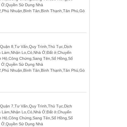
t Ở,Quyền Sử Dụng Nhà
12,Phú Nhuận,Bình Tân,Bình Thạnh,Tân Phú,Gò
Quận 8,Tư Vấn,Quy Trình,Thủ Tục,Dịch
n Làm,Nhận Lo,Có,Nhà Ở,Đất ở,Chuyển
n Hộ,Công Chứng,Sang Tên,Sổ Hồng,Sổ
t Ở,Quyền Sử Dụng Nhà
12,Phú Nhuận,Bình Tân,Bình Thạnh,Tân Phú,Gò
Quận 7,Tư Vấn,Quy Trình,Thủ Tục,Dịch
n Làm,Nhận Lo,Có,Nhà Ở,Đất ở,Chuyển
n Hộ,Công Chứng,Sang Tên,Sổ Hồng,Sổ
t Ở,Quyền Sử Dụng Nhà