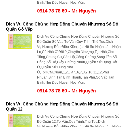
Bình,Thủ Đức,Huyện Hóc Môn,
0914 78 78 60 - Mr Nguyên
Dịch Vụ Công Chứng Hợp Đồng Chuyển Nhượng Sổ Đỏ
Quận Gò Vấp
Dịch Vụ Công Chứng Hợp Đồng Chuyển Nhượng Sổ
Đỏ Quận Gò Vấp,Tư Vấn,Quy Trình,Thủ Tục,Dịch
Vụ,Hướng Đẫn,Điều Kiện,Lập Hồ Sơ,Nhận Làm,Nhận
Lo,Có,Nhà Ở,Đất ở,Chuyển Nhượng,Tại Nhà,Cho
Tặng,Chung Cư,Căn Hộ,Công Chứng,Sang Tên,Sổ
Hồng,Sổ Đỏ,Giấy Chứng Nhận,Quyền Sử Dụng Đất
Ở,Quyền Sử Dụng Nhà
Ở,TpHCM,Quận,1,2,3,4,5,6,7,8,9,10,11,12,Phú
Nhuận,Bình Tân,Bình Thạnh,Tân Phú,Gò Vấp,Tân
Bình,Thủ Đức,Huyện Hóc Môn,
0914 78 78 60 - Mr Nguyên
Dịch Vụ Công Chứng Hợp Đồng Chuyển Nhượng Sổ Đỏ
Quận 12
Dịch Vụ Công Chứng Hợp Đồng Chuyển Nhượng Sổ
Đỏ Quận 12,Tư Vấn,Quy Trình,Thủ Tục,Dịch
Vụ,Hướng Đẫn,Điều Kiện,Lập Hồ Sơ,Nhận Làm,Nhận