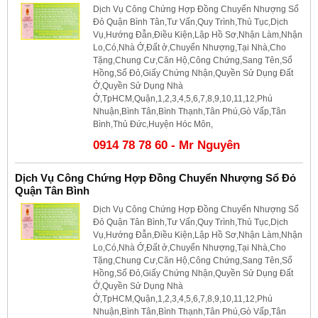
Dịch Vụ Công Chứng Hợp Đồng Chuyển Nhượng Sổ
Đỏ Quận Bình Tân,Tư Vấn,Quy Trình,Thủ Tục,Dịch
Vụ,Hướng Đẫn,Điều Kiện,Lập Hồ Sơ,Nhận Làm,Nhận
Lo,Có,Nhà Ở,Đất ở,Chuyển Nhượng,Tại Nhà,Cho
Tặng,Chung Cư,Căn Hộ,Công Chứng,Sang Tên,Sổ
Hồng,Sổ Đỏ,Giấy Chứng Nhận,Quyền Sử Dụng Đất
Ở,Quyền Sử Dụng Nhà
Ở,TpHCM,Quận,1,2,3,4,5,6,7,8,9,10,11,12,Phú
Nhuận,Bình Tân,Bình Thạnh,Tân Phú,Gò Vấp,Tân
Bình,Thủ Đức,Huyện Hóc Môn,
0914 78 78 60 - Mr Nguyên
Dịch Vụ Công Chứng Hợp Đồng Chuyển Nhượng Sổ Đỏ
Quận Tân Bình
Dịch Vụ Công Chứng Hợp Đồng Chuyển Nhượng Sổ
Đỏ Quận Tân Bình,Tư Vấn,Quy Trình,Thủ Tục,Dịch
Vụ,Hướng Đẫn,Điều Kiện,Lập Hồ Sơ,Nhận Làm,Nhận
Lo,Có,Nhà Ở,Đất ở,Chuyển Nhượng,Tại Nhà,Cho
Tặng,Chung Cư,Căn Hộ,Công Chứng,Sang Tên,Sổ
Hồng,Sổ Đỏ,Giấy Chứng Nhận,Quyền Sử Dụng Đất
Ở,Quyền Sử Dụng Nhà
Ở,TpHCM,Quận,1,2,3,4,5,6,7,8,9,10,11,12,Phú
Nhuận,Bình Tân,Bình Thạnh,Tân Phú,Gò Vấp,Tân