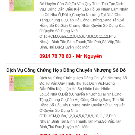
Đỏ Huyện Cần Giờ,Tư Vấn,Quy Trình,Thủ Tục,Dịch
Vụ,Hướng Đẫn,Điều Kiện,Lập Hồ Sơ,Nhận Làm,Nhận
Lo,Có,Nhà Ở,Đất ở,Chuyển Nhượng,Tại Nhà,Cho
Tặng,Chung Cư,Căn Hộ,Công Chứng,Sang Tên,Sổ
Hồng,Sổ Đỏ,Giấy Chứng Nhận,Quyền Sử Dụng Đất
Ở,Quyền Sử Dụng Nhà
Ở,TpHCM,Quận,1,2,3,4,5,6,7,8,9,10,11,12,Phú
Nhuận,Bình Tân,Bình Thạnh,Tân Phú,Gò Vấp,Tân
Bình,Thủ Đức,Huyện Hóc Môn,
0914 78 78 60 - Mr Nguyên
Dịch Vụ Công Chứng Hợp Đồng Chuyển Nhượng Sổ Đỏ
Dịch Vụ Công Chứng Hợp Đồng Chuyển Nhượng Sổ
Đỏ,Tư Vấn,Quy Trình,Thủ Tục,Dịch Vụ,Hướng
Đẫn,Điều Kiện,Lập Hồ Sơ,Nhận Làm,Nhận
Lo,Có,Nhà Ở,Đất ở,Chuyển Nhượng,Tại Nhà,Cho
Tặng,Chung Cư,Căn Hộ,Công Chứng,Sang Tên,Sổ
Hồng,Sổ Đỏ,Giấy Chứng Nhận,Quyền Sử Dụng Đất
Ở,Quyền Sử Dụng Nhà
Ở,TpHCM,Quận,1,2,3,4,5,6,7,8,9,10,11,12,Phú
Nhuận,Bình Tân,Bình Thạnh,Tân Phú,Gò Vấp,Tân
Bình,Thủ Đức,Huyện Hóc Môn,