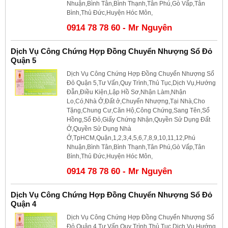
Nhuận,Bình Tân,Bình Thạnh,Tân Phú,Gò Vấp,Tân
Bình,Thủ Đức,Huyện Hóc Môn,
0914 78 78 60 - Mr Nguyên
Dịch Vụ Công Chứng Hợp Đồng Chuyển Nhượng Sổ Đỏ
Quận 5
Dịch Vụ Công Chứng Hợp Đồng Chuyển Nhượng Sổ
Đỏ Quận 5,Tư Vấn,Quy Trình,Thủ Tục,Dịch Vụ,Hướng
Đẫn,Điều Kiện,Lập Hồ Sơ,Nhận Làm,Nhận
Lo,Có,Nhà Ở,Đất ở,Chuyển Nhượng,Tại Nhà,Cho
Tặng,Chung Cư,Căn Hộ,Công Chứng,Sang Tên,Sổ
Hồng,Sổ Đỏ,Giấy Chứng Nhận,Quyền Sử Dụng Đất
Ở,Quyền Sử Dụng Nhà
Ở,TpHCM,Quận,1,2,3,4,5,6,7,8,9,10,11,12,Phú
Nhuận,Bình Tân,Bình Thạnh,Tân Phú,Gò Vấp,Tân
Bình,Thủ Đức,Huyện Hóc Môn,
0914 78 78 60 - Mr Nguyên
Dịch Vụ Công Chứng Hợp Đồng Chuyển Nhượng Sổ Đỏ
Quận 4
Dịch Vụ Công Chứng Hợp Đồng Chuyển Nhượng Sổ
Đỏ Quận 4,Tư Vấn,Quy Trình,Thủ Tục,Dịch Vụ,Hướng