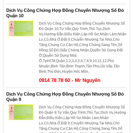
Dịch Vụ Công Chứng Hợp Đồng Chuyển Nhượng Sổ Đỏ
Quận 10
Dịch Vụ Công Chứng Hợp Đồng Chuyển Nhượng Sổ
Đỏ Quận 10,Tư Vấn,Quy Trình,Thủ Tục,Dịch
Vụ,Hướng Đẫn,Điều Kiện,Lập Hồ Sơ,Nhận Làm,Nhận
Lo,Có,Nhà Ở,Đất ở,Chuyển Nhượng,Tại Nhà,Cho
Tặng,Chung Cư,Căn Hộ,Công Chứng,Sang Tên,Sổ
Hồng,Sổ Đỏ,Giấy Chứng Nhận,Quyền Sử Dụng Đất
Ở,Quyền Sử Dụng Nhà
Ở,TpHCM,Quận,1,2,3,4,5,6,7,8,9,10,11,12,Phú
Nhuận,Bình Tân,Bình Thạnh,Tân Phú,Gò Vấp,Tân
Bình,Thủ Đức,Huyện Hóc Môn,
0914 78 78 60 - Mr Nguyên
Dịch Vụ Công Chứng Hợp Đồng Chuyển Nhượng Sổ Đỏ
Quận 9
Dịch Vụ Công Chứng Hợp Đồng Chuyển Nhượng Sổ
Đỏ Quận 9,Tư Vấn,Quy Trình,Thủ Tục,Dịch Vụ,Hướng
Đẫn,Điều Kiện,Lập Hồ Sơ,Nhận Làm,Nhận
Lo,Có,Nhà Ở,Đất ở,Chuyển Nhượng,Tại Nhà,Cho
Tặng,Chung Cư,Căn Hộ,Công Chứng,Sang Tên,Sổ