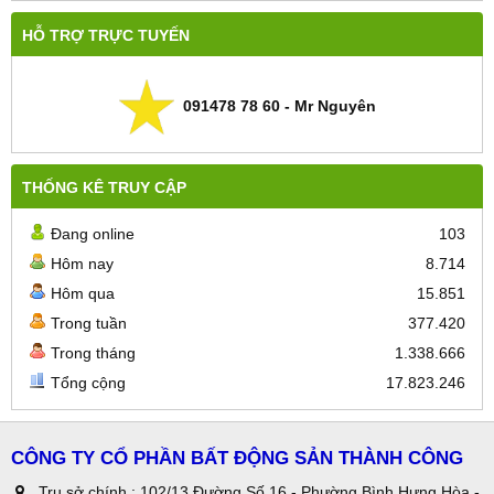
HỖ TRỢ TRỰC TUYẾN
091478 78 60 - Mr Nguyên
THỐNG KÊ TRUY CẬP
Đang online
103
Hôm nay
8.714
Hôm qua
15.851
Trong tuần
377.420
Trong tháng
1.338.666
Tổng cộng
17.823.246
CÔNG TY CỔ PHẦN BẤT ĐỘNG SẢN THÀNH CÔNG
Trụ sở chính : 102/13 Đường Số 16 - Phường Bình Hưng Hòa -