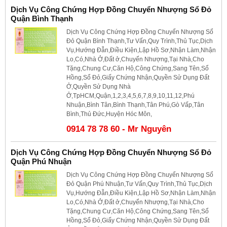
Dịch Vụ Công Chứng Hợp Đồng Chuyển Nhượng Sổ Đỏ
Quận Bình Thạnh
Dịch Vụ Công Chứng Hợp Đồng Chuyển Nhượng Sổ
Đỏ Quận Bình Thạnh,Tư Vấn,Quy Trình,Thủ Tục,Dịch
Vụ,Hướng Đẫn,Điều Kiện,Lập Hồ Sơ,Nhận Làm,Nhận
Lo,Có,Nhà Ở,Đất ở,Chuyển Nhượng,Tại Nhà,Cho
Tặng,Chung Cư,Căn Hộ,Công Chứng,Sang Tên,Sổ
Hồng,Sổ Đỏ,Giấy Chứng Nhận,Quyền Sử Dụng Đất
Ở,Quyền Sử Dụng Nhà
Ở,TpHCM,Quận,1,2,3,4,5,6,7,8,9,10,11,12,Phú
Nhuận,Bình Tân,Bình Thạnh,Tân Phú,Gò Vấp,Tân
Bình,Thủ Đức,Huyện Hóc Môn,
0914 78 78 60 - Mr Nguyên
Dịch Vụ Công Chứng Hợp Đồng Chuyển Nhượng Sổ Đỏ
Quận Phú Nhuận
Dịch Vụ Công Chứng Hợp Đồng Chuyển Nhượng Sổ
Đỏ Quận Phú Nhuận,Tư Vấn,Quy Trình,Thủ Tục,Dịch
Vụ,Hướng Đẫn,Điều Kiện,Lập Hồ Sơ,Nhận Làm,Nhận
Lo,Có,Nhà Ở,Đất ở,Chuyển Nhượng,Tại Nhà,Cho
Tặng,Chung Cư,Căn Hộ,Công Chứng,Sang Tên,Sổ
Hồng,Sổ Đỏ,Giấy Chứng Nhận,Quyền Sử Dụng Đất