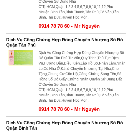
Ở,Quyền Sử Dụng Nhà
Ở,TpHCM,Quận,1,2,3,4,5,6,7,8,9,10,11,12,Phú
Nhuận,Bình Tân,Bình Thạnh,Tân Phú,Gò Vấp,Tân
Bình,Thủ Đức,Huyện Hóc Môn,
0914 78 78 60 - Mr Nguyên
Dịch Vụ Công Chứng Hợp Đồng Chuyển Nhượng Sổ Đỏ
Quận Tân Phú
Dịch Vụ Công Chứng Hợp Đồng Chuyển Nhượng Sổ
Đỏ Quận Tân Phú,Tư Vấn,Quy Trình,Thủ Tục,Dịch
Vụ,Hướng Đẫn,Điều Kiện,Lập Hồ Sơ,Nhận Làm,Nhận
Lo,Có,Nhà Ở,Đất ở,Chuyển Nhượng,Tại Nhà,Cho
Tặng,Chung Cư,Căn Hộ,Công Chứng,Sang Tên,Sổ
Hồng,Sổ Đỏ,Giấy Chứng Nhận,Quyền Sử Dụng Đất
Ở,Quyền Sử Dụng Nhà
Ở,TpHCM,Quận,1,2,3,4,5,6,7,8,9,10,11,12,Phú
Nhuận,Bình Tân,Bình Thạnh,Tân Phú,Gò Vấp,Tân
Bình,Thủ Đức,Huyện Hóc Môn,
0914 78 78 60 - Mr Nguyên
Dịch Vụ Công Chứng Hợp Đồng Chuyển Nhượng Sổ Đỏ
Quận Bình Tân