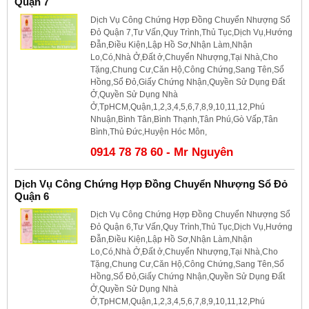
Quận 7
Dịch Vụ Công Chứng Hợp Đồng Chuyển Nhượng Sổ
Đỏ Quận 7,Tư Vấn,Quy Trình,Thủ Tục,Dịch Vụ,Hướng
Đẫn,Điều Kiện,Lập Hồ Sơ,Nhận Làm,Nhận
Lo,Có,Nhà Ở,Đất ở,Chuyển Nhượng,Tại Nhà,Cho
Tặng,Chung Cư,Căn Hộ,Công Chứng,Sang Tên,Sổ
Hồng,Sổ Đỏ,Giấy Chứng Nhận,Quyền Sử Dụng Đất
Ở,Quyền Sử Dụng Nhà
Ở,TpHCM,Quận,1,2,3,4,5,6,7,8,9,10,11,12,Phú
Nhuận,Bình Tân,Bình Thạnh,Tân Phú,Gò Vấp,Tân
Bình,Thủ Đức,Huyện Hóc Môn,
0914 78 78 60 - Mr Nguyên
Dịch Vụ Công Chứng Hợp Đồng Chuyển Nhượng Sổ Đỏ
Quận 6
Dịch Vụ Công Chứng Hợp Đồng Chuyển Nhượng Sổ
Đỏ Quận 6,Tư Vấn,Quy Trình,Thủ Tục,Dịch Vụ,Hướng
Đẫn,Điều Kiện,Lập Hồ Sơ,Nhận Làm,Nhận
Lo,Có,Nhà Ở,Đất ở,Chuyển Nhượng,Tại Nhà,Cho
Tặng,Chung Cư,Căn Hộ,Công Chứng,Sang Tên,Sổ
Hồng,Sổ Đỏ,Giấy Chứng Nhận,Quyền Sử Dụng Đất
Ở,Quyền Sử Dụng Nhà
Ở,TpHCM,Quận,1,2,3,4,5,6,7,8,9,10,11,12,Phú