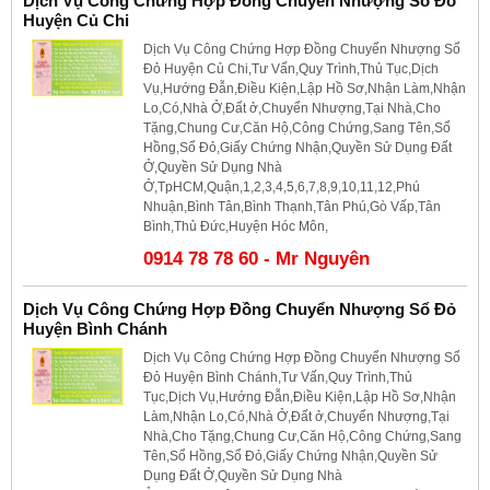
Dịch Vụ Công Chứng Hợp Đồng Chuyển Nhượng Sổ Đỏ
Huyện Củ Chi
Dịch Vụ Công Chứng Hợp Đồng Chuyển Nhượng Sổ
Đỏ Huyện Củ Chi,Tư Vấn,Quy Trình,Thủ Tục,Dịch
Vụ,Hướng Đẫn,Điều Kiện,Lập Hồ Sơ,Nhận Làm,Nhận
Lo,Có,Nhà Ở,Đất ở,Chuyển Nhượng,Tại Nhà,Cho
Tặng,Chung Cư,Căn Hộ,Công Chứng,Sang Tên,Sổ
Hồng,Sổ Đỏ,Giấy Chứng Nhận,Quyền Sử Dụng Đất
Ở,Quyền Sử Dụng Nhà
Ở,TpHCM,Quận,1,2,3,4,5,6,7,8,9,10,11,12,Phú
Nhuận,Bình Tân,Bình Thạnh,Tân Phú,Gò Vấp,Tân
Bình,Thủ Đức,Huyện Hóc Môn,
0914 78 78 60 - Mr Nguyên
Dịch Vụ Công Chứng Hợp Đồng Chuyển Nhượng Sổ Đỏ
Huyện Bình Chánh
Dịch Vụ Công Chứng Hợp Đồng Chuyển Nhượng Sổ
Đỏ Huyện Bình Chánh,Tư Vấn,Quy Trình,Thủ
Tục,Dịch Vụ,Hướng Đẫn,Điều Kiện,Lập Hồ Sơ,Nhận
Làm,Nhận Lo,Có,Nhà Ở,Đất ở,Chuyển Nhượng,Tại
Nhà,Cho Tặng,Chung Cư,Căn Hộ,Công Chứng,Sang
Tên,Sổ Hồng,Sổ Đỏ,Giấy Chứng Nhận,Quyền Sử
Dụng Đất Ở,Quyền Sử Dụng Nhà