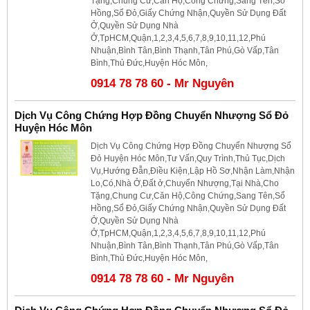
Tặng,Chung Cư,Căn Hộ,Công Chứng,Sang Tên,Sổ
Hồng,Sổ Đỏ,Giấy Chứng Nhận,Quyền Sử Dụng Đất
Ở,Quyền Sử Dụng Nhà
Ở,TpHCM,Quận,1,2,3,4,5,6,7,8,9,10,11,12,Phú
Nhuận,Bình Tân,Bình Thạnh,Tân Phú,Gò Vấp,Tân
Bình,Thủ Đức,Huyện Hóc Môn,
0914 78 78 60 - Mr Nguyên
Dịch Vụ Công Chứng Hợp Đồng Chuyển Nhượng Sổ Đỏ
Huyện Hóc Môn
Dịch Vụ Công Chứng Hợp Đồng Chuyển Nhượng Sổ
Đỏ Huyện Hóc Môn,Tư Vấn,Quy Trình,Thủ Tục,Dịch
Vụ,Hướng Đẫn,Điều Kiện,Lập Hồ Sơ,Nhận Làm,Nhận
Lo,Có,Nhà Ở,Đất ở,Chuyển Nhượng,Tại Nhà,Cho
Tặng,Chung Cư,Căn Hộ,Công Chứng,Sang Tên,Sổ
Hồng,Sổ Đỏ,Giấy Chứng Nhận,Quyền Sử Dụng Đất
Ở,Quyền Sử Dụng Nhà
Ở,TpHCM,Quận,1,2,3,4,5,6,7,8,9,10,11,12,Phú
Nhuận,Bình Tân,Bình Thạnh,Tân Phú,Gò Vấp,Tân
Bình,Thủ Đức,Huyện Hóc Môn,
0914 78 78 60 - Mr Nguyên