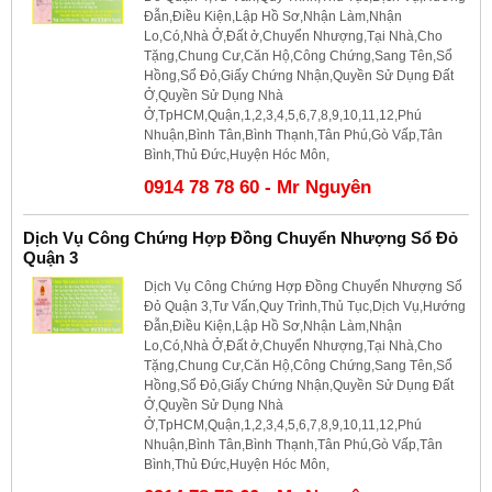
Đẫn,Điều Kiện,Lập Hồ Sơ,Nhận Làm,Nhận
Lo,Có,Nhà Ở,Đất ở,Chuyển Nhượng,Tại Nhà,Cho
Tặng,Chung Cư,Căn Hộ,Công Chứng,Sang Tên,Sổ
Hồng,Sổ Đỏ,Giấy Chứng Nhận,Quyền Sử Dụng Đất
Ở,Quyền Sử Dụng Nhà
Ở,TpHCM,Quận,1,2,3,4,5,6,7,8,9,10,11,12,Phú
Nhuận,Bình Tân,Bình Thạnh,Tân Phú,Gò Vấp,Tân
Bình,Thủ Đức,Huyện Hóc Môn,
0914 78 78 60 - Mr Nguyên
Dịch Vụ Công Chứng Hợp Đồng Chuyển Nhượng Sổ Đỏ
Quận 3
Dịch Vụ Công Chứng Hợp Đồng Chuyển Nhượng Sổ
Đỏ Quận 3,Tư Vấn,Quy Trình,Thủ Tục,Dịch Vụ,Hướng
Đẫn,Điều Kiện,Lập Hồ Sơ,Nhận Làm,Nhận
Lo,Có,Nhà Ở,Đất ở,Chuyển Nhượng,Tại Nhà,Cho
Tặng,Chung Cư,Căn Hộ,Công Chứng,Sang Tên,Sổ
Hồng,Sổ Đỏ,Giấy Chứng Nhận,Quyền Sử Dụng Đất
Ở,Quyền Sử Dụng Nhà
Ở,TpHCM,Quận,1,2,3,4,5,6,7,8,9,10,11,12,Phú
Nhuận,Bình Tân,Bình Thạnh,Tân Phú,Gò Vấp,Tân
Bình,Thủ Đức,Huyện Hóc Môn,