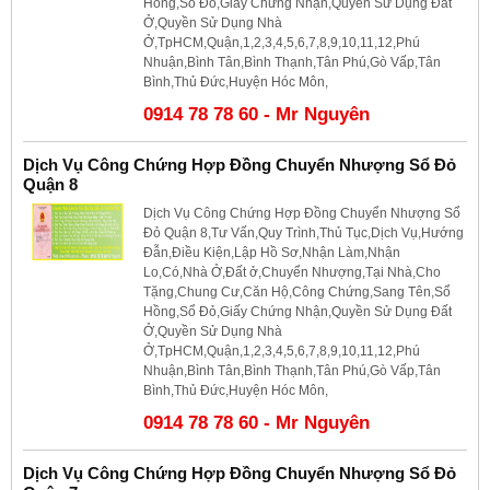
Hồng,Sổ Đỏ,Giấy Chứng Nhận,Quyền Sử Dụng Đất
Ở,Quyền Sử Dụng Nhà
Ở,TpHCM,Quận,1,2,3,4,5,6,7,8,9,10,11,12,Phú
Nhuận,Bình Tân,Bình Thạnh,Tân Phú,Gò Vấp,Tân
Bình,Thủ Đức,Huyện Hóc Môn,
0914 78 78 60 - Mr Nguyên
Dịch Vụ Công Chứng Hợp Đồng Chuyển Nhượng Sổ Đỏ
Quận 8
Dịch Vụ Công Chứng Hợp Đồng Chuyển Nhượng Sổ
Đỏ Quận 8,Tư Vấn,Quy Trình,Thủ Tục,Dịch Vụ,Hướng
Đẫn,Điều Kiện,Lập Hồ Sơ,Nhận Làm,Nhận
Lo,Có,Nhà Ở,Đất ở,Chuyển Nhượng,Tại Nhà,Cho
Tặng,Chung Cư,Căn Hộ,Công Chứng,Sang Tên,Sổ
Hồng,Sổ Đỏ,Giấy Chứng Nhận,Quyền Sử Dụng Đất
Ở,Quyền Sử Dụng Nhà
Ở,TpHCM,Quận,1,2,3,4,5,6,7,8,9,10,11,12,Phú
Nhuận,Bình Tân,Bình Thạnh,Tân Phú,Gò Vấp,Tân
Bình,Thủ Đức,Huyện Hóc Môn,
0914 78 78 60 - Mr Nguyên
Dịch Vụ Công Chứng Hợp Đồng Chuyển Nhượng Sổ Đỏ