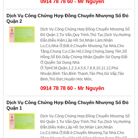
0914 78 78 60 - Mr Nguyên
Dịch Vụ Công Chứng Hợp Đồng Chuyển Nhượng Sổ Đỏ
Quận 2
Dịch Vụ Công Chứng Hợp Đồng Chuyển Nhượng Sổ
Đỏ Quận 2,Tư Vấn,Quy Trình,Thủ Tục,Dịch Vụ,Hướng
Đẫn,Điều Kiện,Lập Hồ Sơ,Nhận Làm,Nhận
Lo,Có,Nhà Ở,Đất ở,Chuyển Nhượng,Tại Nhà,Cho
Tặng,Chung Cư,Căn Hộ,Công Chứng,Sang Tên,Sổ
Hồng,Sổ Đỏ,Giấy Chứng Nhận,Quyền Sử Dụng Đất
Ở,Quyền Sử Dụng Nhà
Ở,TpHCM,Quận,1,2,3,4,5,6,7,8,9,10,11,12,Phú
Nhuận,Bình Tân,Bình Thạnh,Tân Phú,Gò Vấp,Tân
Bình,Thủ Đức,Huyện Hóc Môn,
0914 78 78 60 - Mr Nguyên
Dịch Vụ Công Chứng Hợp Đồng Chuyển Nhượng Sổ Đỏ
Quận 1
Dịch Vụ Công Chứng Hợp Đồng Chuyển Nhượng Sổ
Đỏ Quận 1,Tư Vấn,Quy Trình,Thủ Tục,Dịch Vụ,Hướng
Đẫn,Điều Kiện,Lập Hồ Sơ,Nhận Làm,Nhận
Lo,Có,Nhà Ở,Đất ở,Chuyển Nhượng,Tại Nhà,Cho