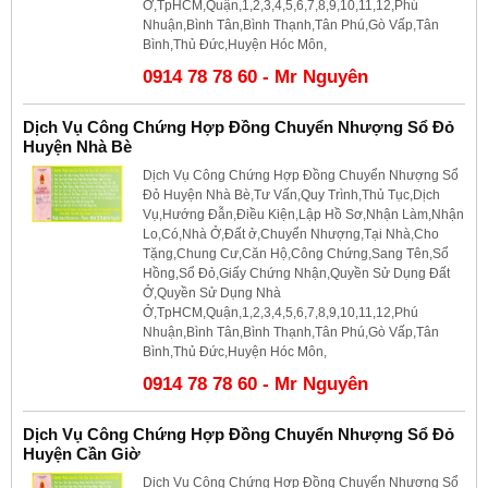
Ở,TpHCM,Quận,1,2,3,4,5,6,7,8,9,10,11,12,Phú
Nhuận,Bình Tân,Bình Thạnh,Tân Phú,Gò Vấp,Tân
Bình,Thủ Đức,Huyện Hóc Môn,
0914 78 78 60 - Mr Nguyên
Dịch Vụ Công Chứng Hợp Đồng Chuyển Nhượng Sổ Đỏ
Huyện Nhà Bè
Dịch Vụ Công Chứng Hợp Đồng Chuyển Nhượng Sổ
Đỏ Huyện Nhà Bè,Tư Vấn,Quy Trình,Thủ Tục,Dịch
Vụ,Hướng Đẫn,Điều Kiện,Lập Hồ Sơ,Nhận Làm,Nhận
Lo,Có,Nhà Ở,Đất ở,Chuyển Nhượng,Tại Nhà,Cho
Tặng,Chung Cư,Căn Hộ,Công Chứng,Sang Tên,Sổ
Hồng,Sổ Đỏ,Giấy Chứng Nhận,Quyền Sử Dụng Đất
Ở,Quyền Sử Dụng Nhà
Ở,TpHCM,Quận,1,2,3,4,5,6,7,8,9,10,11,12,Phú
Nhuận,Bình Tân,Bình Thạnh,Tân Phú,Gò Vấp,Tân
Bình,Thủ Đức,Huyện Hóc Môn,
0914 78 78 60 - Mr Nguyên
Dịch Vụ Công Chứng Hợp Đồng Chuyển Nhượng Sổ Đỏ
Huyện Cần Giờ
Dịch Vụ Công Chứng Hợp Đồng Chuyển Nhượng Sổ