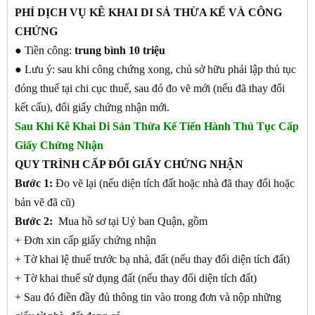
PHÍ DỊCH VỤ KÊ KHAI DI SẢ THỪA KẾ VÀ CÔNG
CHỨNG
● Tiền công:
trung bình 10 triệu
● Lưu ý: sau khi công chứng xong, chủ sở hữu phải lập thủ tục
đóng thuế tại chi cục thuế, sau đó đo vẽ mới (nếu đã thay đổi
kết cấu), đổi giấy chứng nhận mới.
Sau Khi Kê Khai Di Sản Thừa Kế Tiến Hành Thủ Tục Cấp
Giấy Chứng Nhận
QUY TRÌNH CẤP ĐỔI GIẤY CHỨNG NHẬN
Bước 1:
Đo vẽ lại (nếu diện tích đất hoặc nhà đã thay đổi hoặc
bản vẽ đã cũ)
Bước 2:
Mua hồ sơ tại Uỷ ban Quận, gồm
+ Đơn xin cấp giấy chứng nhận
+ Tờ khai lệ thuế trước bạ nhà, đất (nếu thay đổi diện tích đất)
+ Tờ khai thuế sử dụng đất (nếu thay đổi diện tích đất)
+ Sau đó điền đầy đủ thông tin vào trong đơn và nộp những