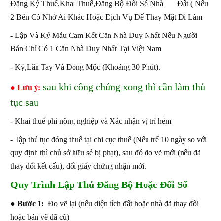
Đăng Ký Thuế,Khai Thuế,Đăng Bộ Đổi Sổ Nhà Đất ( Nếu
2 Bên Có Nhờ Ai Khác Hoặc Dịch Vụ Để Thay Mặt Đi Làm
- Lập Và Ký Mẫu Cam Kết Căn Nhà Duy Nhất Nếu Người
Bán Chỉ Có 1 Căn Nhà Duy Nhất Tại Việt Nam
- Ký,Lăn Tay Và Đóng Mộc (Khoảng 30 Phút).
sau khi công chứng xong thì cần làm thủ
● Lưu ý:
tục sau
- Khai thuế phi nông nghiệp và Xác nhận vị trí hẻm
- lập thủ tục đóng thuế tại chi cục thuế (Nếu trể 10 ngày so với
quy định thì chủ sở hữu sẻ bị phạt), sau đó đo vẽ mới (nếu đã
thay đổi kết cấu), đổi giấy chứng nhận mới.
Quy Trình Lập Thủ Đăng Bộ Hoặc Đổi Sổ
●
Bước 1:
Đo vẽ lại (nếu diện tích đất hoặc nhà đã thay đổi
hoặc bản vẽ đã cũ)