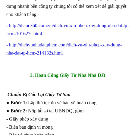
dựng nhanh bên công ty chúng tôi có thể xem xét để giải quyết
cho khách hàng
-
http://diaoc360.com.vn/dich-vu-xin-phep-xay-dung-nha-dat-tp-
hcm-101627s.html
-
http://dichvunhadattphcm.com/dich-vu-xin-phep-xay-dung-
nha-dat-tp-hcm-214132s.html
3, Hoàn Công Giấy Tờ Nhà Nhà Đất
Chuẩn Bị Các Lại Giấy Tờ Sau
● Bước 1:
Lập thủ tục đo vẽ bản vẽ hoàn công
● Bước 2:
Nộp hồ sơ tại UBNDQ, gồm:
- Giấy phép xây dựng
- Biên bản định vị móng