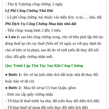
- Thụ lý ở phòng công chứng: 2 ngày
Lệ Phí Công Chứng Nhà Đất
- Lệ phí công chứng: tuỳ thuộc vào diện tích, vị trí,…. nhà, đất
Phí Dịch Vụ Công Chứng Mua bán nhà đất
- Tiền công: trung bình 2 đến 3 triệu
● Lưu ý:
sau khi công chứng xong, chủ sở hữu phải lập thủ tục
đóng thuế tại chi cục thuế (Nếu trể 10 ngày so với quy định thì
chủ sở hữu sẻ bị phạt), sau đó đo vẽ mới (nếu đã thay đổi kết
cấu), đổi giấy chứng nhận mới.
Quy Trình Lập Thủ Tục Sau Khi Công Chứng
●
Bước 1:
Đo vẽ lại (nếu diện tích đất hoặc nhà đã thay đổi
hoặc bản vẽ đã cũ)
●
Bước 2:
Mua hồ sơ tại Uỷ ban Quận, gồm:
- Đơn xin cấp giấy chứng nhận
- Tờ khai lệ thuế trước bạ nhà, đất (nếu thay đổi diện tích đất)
- Tờ khai thuế sử dụng đất (nếu thay đổi diện tích đất)