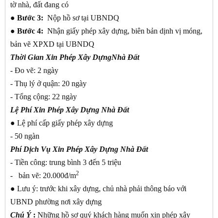
tờ nhà, đất đang có
● Bước 3:
Nộp hồ sơ tại UBNDQ
● Bước 4:
Nhận giấy phép xây dựng, biên bản dịnh vị móng,
bản vẽ XPXD tại UBNDQ
Thời Gian Xin Phép Xây DựngNhà Đất
- Đo vẽ: 2 ngày
- Thụ lý ở quận: 20 ngày
- Tổng cộng: 22 ngày
Lệ Phí Xin Phép Xây Dựng Nhà Đất
●
Lệ phí cấp giấy phép xây dựng
- 50 ngàn
Phí Dịch Vụ Xin Phép Xây Dựng Nhà Đất
- Tiền công: trung bình 3 đến 5 triệu
2
- bản vẽ: 20.000đ/m
●
Lưu ý: trước khi xây dựng, chủ nhà phải thông báo với
UBND phường nơi xây dựng
Chú Ý
:
Những hồ sơ quý khách hàng muốn xin phép xây