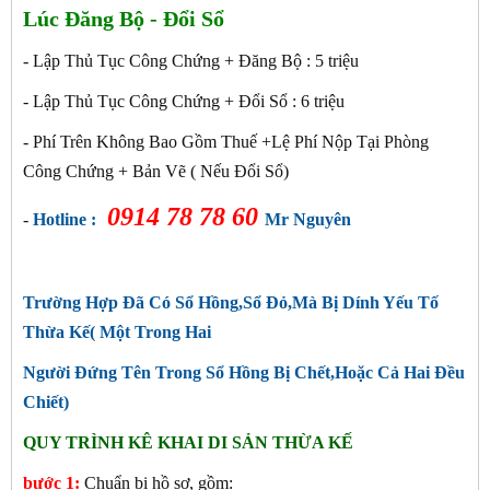
Lúc Đăng Bộ - Đổi Sổ
- Lập Thủ Tục Công Chứng + Đăng Bộ : 5 triệu
- Lập Thủ Tục Công Chứng + Đổi Sổ : 6
triệu
- Phí Trên Không Bao Gồm Thuế +Lệ Phí Nộp Tại Phòng
Công Chứng + Bản Vẽ ( Nếu Đổi Sổ)
0914 78 78 60
-
Hotline :
Mr Nguyên
Trường Hợp Đã Có Sổ Hồng,Sổ Đỏ,Mà Bị Dính Yếu Tố
Thừa Kế( Một Trong Hai
Người Đứng Tên Trong Sổ Hồng Bị Chết,Hoặc Cả Hai Đều
Chiết)
QUY TRÌNH KÊ KHAI DI SẢN THỪA KẾ
bước 1:
Chuẩn bị hồ sơ, gồm: