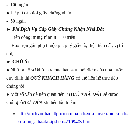
- 100 ngàn
● Lệ phí cấp đổi giấy chứng nhận
- 50 ngàn
►
Phí Dịch Vụ Cấp Giấy Chứng Nhận Nhà Đất
- Tiền công: trung bình 8 – 10 triệu
- Bao trọn gói: phụ thuộc pháp lý giấy tờ, diện tích đất, vị trí
đất,…
► CHÚ Ý:
● Những hồ sơ khó hay mua bán sau thời điểm của nhà nước
quy định thì
QUÝ KHÁCH
HÀNG
có thể liên hệ trực tiếp
chúng tôi
● Một số vấn đề liên quan đến
THUẾ NHÀ ĐẤT
sẻ được
chúng tôi
TƯ
VẤN
khi tiến hành làm
http://dichvunhadattphcm.com/dich-vu-chuyen-muc-dich-
su-dung-nha-dat-tp-hcm-216940s.html