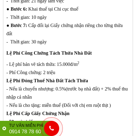
- Thời gian: 21 ngày làm việc
● Bước 6:
Khai thuế tại Chi cục thuế
- Thời gian: 10 ngày
● Bước 7:
Cấp đổi lại Giấy chứng nhận riêng cho từng thửa
đất
- Thời gian: 30 ngày
Lệ Phí Công Chứng Tách Thửa Nhà Đất
2
- Lệ phí bản vẽ tách thửa: 15.000đ/m
- Phí Công chứng: 2 triệu
Lệ Phí Đóng Thuế Nhà Đất Tách Thửa
- Nếu là chuyển nhượng: 0.5%(trước bạ nhà đất) + 2% thuế thu
nhập cá nhân
- Nếu là cho tặng: miễn thuế (Đối với chị em ruột thịt )
Lệ Phí Cấp Giấy Chứng Nhận
- 50 ngàn/giấy
TƯ VẤN MIỄN PHÍ
Phí Dịch Vụ Tách Thửa
0914 78 78 60