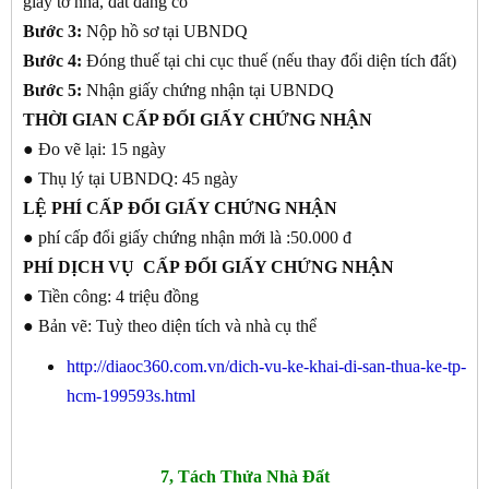
giấy tờ nhà, đất đang có
Bước 3:
Nộp hồ sơ tại UBNDQ
Bước 4:
Đóng thuế tại chi cục thuế (nếu thay đổi diện tích đất)
Bước 5:
Nhận giấy chứng nhận tại UBNDQ
THỜI GIAN
CẤP ĐỔI GIẤY CHỨNG NHẬN
● Đo vẽ lại: 15 ngày
● Thụ lý tại UBNDQ: 45 ngày
LỆ PHÍ CẤP
ĐỔI GIẤY CHỨNG NHẬN
● phí cấp đổi giấy chứng nhận mới là :50.000 đ
PHÍ DỊCH VỤ CẤP
ĐỔI GIẤY CHỨNG NHẬN
● Tiền công: 4 triệu đồng
● Bản vẽ: Tuỳ theo diện tích và nhà cụ thể
http://diaoc360.com.vn/dich-vu-ke-khai-di-san-thua-ke-tp-
hcm-199593s.html
7, Tách Thửa Nhà Đất