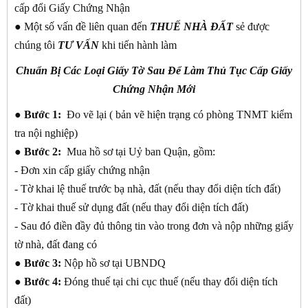
cấp đổi Giấy Chứng Nhận
● Một số vấn đề liên quan đến
THUẾ NHÀ ĐẤT
sẻ được
chúng tôi
TƯ VẤN
khi tiến hành làm
Chuẩn Bị Các Loại Giấy Tờ Sau Để Làm Thủ Tục Cấp Giấy
Chứng Nhận Mới
●
Bước 1:
Đo vẽ lại ( bản vẽ hiện trạng có phòng TNMT kiểm
tra nội nghiệp)
●
Bước 2:
Mua hồ sơ tại Uỷ ban Quận, gồm:
- Đơn xin cấp giấy chứng nhận
- Tờ khai lệ thuế trước bạ nhà, đất (nếu thay đổi diện tích đất)
- Tờ khai thuế sử dụng đất (nếu thay đổi diện tích đất)
- Sau đó điền đầy đủ thông tin vào trong đơn và nộp những giấy
tờ nhà, đất đang có
●
Bước 3:
Nộp hồ sơ tại UBNDQ
●
Bước 4:
Đóng thuế tại chi cục thuế (nếu thay đổi diện tích
đất)