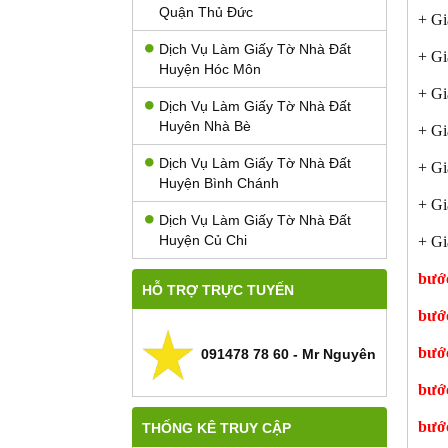
Quận Thủ Đức
+ Gi
Dịch Vụ Làm Giấy Tờ Nhà Đất
+ Giấ
Huyện Hóc Môn
+ Gi
Dịch Vụ Làm Giấy Tờ Nhà Đất
Huyên Nhà Bè
+ Gi
Dịch Vụ Làm Giấy Tờ Nhà Đất
+ Gi
Huyện Bình Chánh
+ Gi
Dịch Vụ Làm Giấy Tờ Nhà Đất
Huyện Củ Chi
+ Gi
bước
HỖ TRỢ TRỰC TUYẾN
bước
bước
091478 78 60 - Mr Nguyên
bước
bước
THỐNG KÊ TRUY CẬP