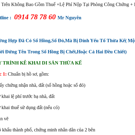
í Trên Không Bao Gồm Thuế +Lệ Phí Nộp Tại Phòng Công Chứng + 
0914 78 78 60
line :
Mr Nguyên
ờng Hợp Đã Có Sổ Hồng,Sổ Đỏ,Mà Bị Dính Yếu Tố Thừa Kế( Mộ
ời Đứng Tên Trong Sổ Hồng Bị Chết,Hoặc Cả Hai Đều Chiết)
 TRÌNH KÊ KHAI DI SẢN THỪA KẾ
 1:
Chuẩn bị hồ sơ, gồm:
ấy chứng nhận nhà, đất (sổ hồng hoặc sổ đỏ)
 khai lệ phí trước bạ nhà, đất
 khai thuế sử dụng đất (nếu có)
n vẽ
 khẩu thành phố, chứng minh nhân dân của 2 bên