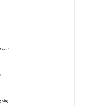
ó con)
u
 sản)