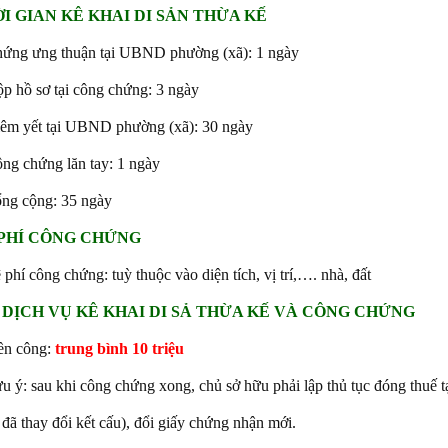
I GIAN KÊ KHAI DI SẢN THỪA KẾ
ứng ưng thuận tại UBND phường (xã): 1 ngày
p hồ sơ tại công chứng: 3 ngày
êm yết tại UBND phường (xã): 30 ngày
ng chứng lăn tay: 1 ngày
ng cộng: 35 ngày
 PHÍ CÔNG CHỨNG
 phí công chứng: tuỳ thuộc vào diện tích, vị trí,…. nhà, đất
 DỊCH VỤ KÊ KHAI DI SẢ THỪA KẾ VÀ CÔNG CHỨNG
ền công:
trung bình 10 triệu
u ý: sau khi công chứng xong, chủ sở hữu phải lập thủ tục đóng thuế tạ
 đã thay đổi kết cấu), đổi giấy chứng nhận mới.