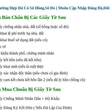
ường Hợp Đã Có Sổ Hồng,Sổ Đỏ ( Muốn Cập Nhập Đăng Bộ,Đổi 
 Bán Chẩn Bị Các Giấy Tờ Sau
ấy chứng nhận nhà, đất (sổ hồng hoặc sổ đỏ)
 khai lệ phí trước bạ nhà, đất
 khai thuế sử dụng đất (nếu có)
n vẽ
 khẩu thành phố, chứng minh nhân
ấy kết hôn (nếu đã kết hôn)
y khai sinh (nếu là ruột thịt)
ấy xác nhận độc thân (nếu chưa có gia đình)
ấy cam kết chưa kết hôn lần 2 (nếu đã ly hôn chồng cũ)
 Mua Chuẩn Bị Giấy Tờ Sau
iấy Chứng Minh Nhân Dân + Hộ Khẩu
ấy Đăng Ký Kết Hôn ( Nếu Đã Lập Gia Đình)