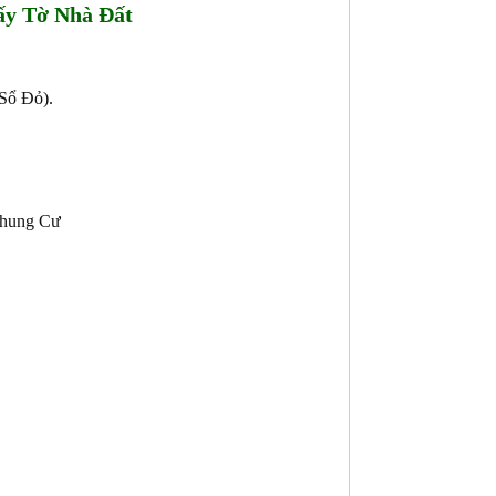
y Tờ Nhà Đất
Sổ Đỏ).
Chung Cư