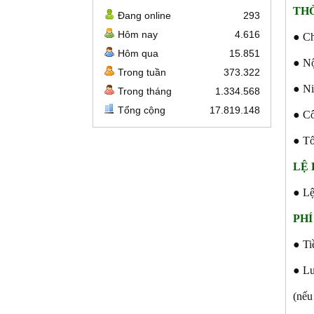
THỜ
Đang online
293
Hôm nay
4.616
● Ch
Hôm qua
15.851
● Nộ
Trong tuần
373.322
● Ni
Trong tháng
1.334.568
Tổng cộng
17.819.148
● Cô
● Tổ
LỆ
● Lệ
PHÍ
● Ti
● Lư
(nếu