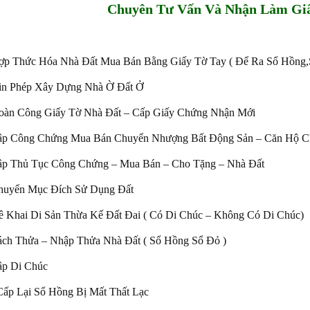
Chuyên Tư Vấn Và Nhận Làm Giấ
ợp Thức Hóa Nhà Đất Mua Bán Bằng Giấy Tờ Tay ( Để Ra Sổ Hồng,
in Phép Xây Dựng Nhà Ờ Đất Ở
oàn Công Giấy Tờ Nhà Đất – Cấp Giấy Chứng Nhận Mới
Lập Công Chứng Mua Bán Chuyển Nhượng Bất Động Sản – Căn Hộ 
ập Thủ Tục Công Chứng – Mua Bán – Cho Tặng – Nhà Đất
huyển Mục Đích Sử Dụng Đất
ê Khai Di Sản Thừa Kế Đất Đai ( Có Di Chúc – Không Có Di Chúc)
ách Thửa – Nhập Thửa Nhà Đất ( Sổ Hồng Sổ Đỏ )
ập Di Chúc
Cấp Lại Sổ Hồng Bị Mất Thất Lạc