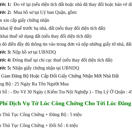
ớc 1:
Đo vẽ lại (nếu diện tích đất hoặc nhà đã thay đổi hoặc bản vẽ đ
ớc 2:
Mua hồ sơ tại Uỷ ban Quận, gồm:
n xin cấp giấy chứng nhận
 khai lệ thuế trước bạ nhà, đất (nếu thay đổi diện tích đất)
 khai thuế sử dụng đất (nếu thay đổi diện tích đất)
u đó điền đầy đủ thông tin vào trong đơn và nộp những giấy tờ nhà, đấ
ớc 3:
Nộp hồ sơ tại UBNDQ
ớc 4:
Đóng thuế tại chi cục thuế (nếu thay đổi diện tích đất)
ớc 5:
Nhận giấy chứng nhận tại UBNDQ
 Gian Đăng Bộ Hoặc Cấp Đổi Giấy Chứng Nhận Mới Nhà Đất
ng Bộ : 25 Ngày Ra Tên Người Mua
i Sổ : - Đo Vẽ 30 Ngày ( Kiểm Tra Nội Nghiệp ) - Thụ Lý Ở Quận : 
Phí Dịch Vụ Từ Lúc Công Chứng Cho Tới Lúc Đăng 
p Thủ Tục Công Chứng + Đăng Bộ : 5 triệu
p Thủ Tục Công Chứng + Đổi Sổ : 6
triệu