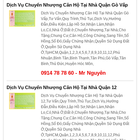
Dịch Vụ Chuyển Nhượng Căn Hộ Tại Nhà Quận Gò Vấp
Dịch Vụ Chuyển Nhượng Căn Hộ Tại Nhà Quận Gò
Vấp,Tư Vấn,Quy Trình,Thủ Tục,Dịch Vụ,Hướng
Đẫn,Điều Kiện,Lập Hồ Sơ,Nhận Làm,Nhận
Lo,Có,Nhà Ở,Đất ở,Chuyển Nhượng,Tại Nhà,Cho
Tặng,Chung Cư,Căn Hộ,Công Chứng,Sang Tên,Sổ
Hồng,Sổ Đỏ,Giấy Chứng Nhận,Quyền Sử Dụng Đất
Ở,Quyền Sử Dụng Nhà
Ở,TpHCM,Quận,1,2,3,4,5,6,7,8,9,10,11,12,Phú
Nhuận,Bình Tân,Bình Thạnh,Tân Phú,Gò Vấp,Tân
Bình,Thủ Đức,Huyện Hóc Môn,
0914 78 78 60 - Mr Nguyên
Dịch Vụ Chuyển Nhượng Căn Hộ Tại Nhà Quận 12
Dịch Vụ Chuyển Nhượng Căn Hộ Tại Nhà Quận
12,Tư Vấn,Quy Trình,Thủ Tục,Dịch Vụ,Hướng
Đẫn,Điều Kiện,Lập Hồ Sơ,Nhận Làm,Nhận
Lo,Có,Nhà Ở,Đất ở,Chuyển Nhượng,Tại Nhà,Cho
Tặng,Chung Cư,Căn Hộ,Công Chứng,Sang Tên,Sổ
Hồng,Sổ Đỏ,Giấy Chứng Nhận,Quyền Sử Dụng Đất
Ở,Quyền Sử Dụng Nhà
Ở,TpHCM,Quận,1,2,3,4,5,6,7,8,9,10,11,12,Phú