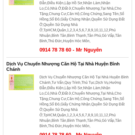
Đẫn,Điều Kiện,Lập Hồ Sơ,Nhận Làm,Nhận
Lo,Có,Nhà Ở,Đất ở,Chuyển Nhượng,Tại Nhà,Cho
Tặng,Chung Cư,Căn Hộ,Công Chứng,Sang Tên,Sổ
Hồng,Sổ Đỏ,Giấy Chứng Nhận,Quyền Sử Dụng Đất
Ở,Quyền Sử Dụng Nhà
Ở,TpHCM,Quận,1,2,3,4,5,6,7,8,9,10,11,12,Phú
Nhuận,Bình Tân,Bình Thạnh,Tân Phú,Gò Vấp,Tân
Bình,Thủ Đức,Huyện Hóc Môn,
0914 78 78 60 - Mr Nguyên
Dịch Vụ Chuyển Nhượng Căn Hộ Tại Nhà Huyện Bình
Chánh
Dịch Vụ Chuyển Nhượng Căn Hộ Tại Nhà Huyện Bình
Chánh,Tư Vấn,Quy Trình,Thủ Tục,Dịch Vụ,Hướng
Đẫn,Điều Kiện,Lập Hồ Sơ,Nhận Làm,Nhận
Lo,Có,Nhà Ở,Đất ở,Chuyển Nhượng,Tại Nhà,Cho
Tặng,Chung Cư,Căn Hộ,Công Chứng,Sang Tên,Sổ
Hồng,Sổ Đỏ,Giấy Chứng Nhận,Quyền Sử Dụng Đất
Ở,Quyền Sử Dụng Nhà
Ở,TpHCM,Quận,1,2,3,4,5,6,7,8,9,10,11,12,Phú
Nhuận,Bình Tân,Bình Thạnh,Tân Phú,Gò Vấp,Tân
Bình,Thủ Đức,Huyện Hóc Môn,
0914 78 78 60 - Mr Nguyên