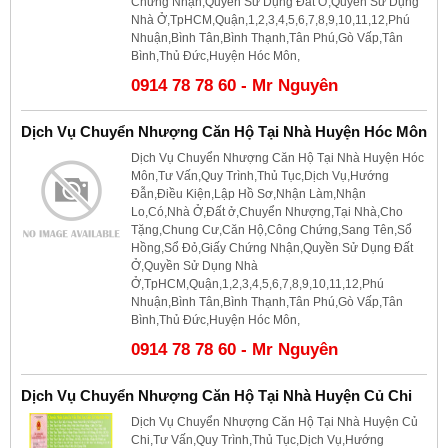
Chứng Nhận,Quyền Sử Dụng Đất Ở,Quyền Sử Dụng
Nhà Ở,TpHCM,Quận,1,2,3,4,5,6,7,8,9,10,11,12,Phú
Nhuận,Bình Tân,Bình Thạnh,Tân Phú,Gò Vấp,Tân
Bình,Thủ Đức,Huyện Hóc Môn,
0914 78 78 60 - Mr Nguyên
Dịch Vụ Chuyển Nhượng Căn Hộ Tại Nhà Huyện Hóc Môn
Dịch Vụ Chuyển Nhượng Căn Hộ Tại Nhà Huyện Hóc
Môn,Tư Vấn,Quy Trình,Thủ Tục,Dịch Vụ,Hướng
Đẫn,Điều Kiện,Lập Hồ Sơ,Nhận Làm,Nhận
Lo,Có,Nhà Ở,Đất ở,Chuyển Nhượng,Tại Nhà,Cho
Tặng,Chung Cư,Căn Hộ,Công Chứng,Sang Tên,Sổ
Hồng,Sổ Đỏ,Giấy Chứng Nhận,Quyền Sử Dụng Đất
Ở,Quyền Sử Dụng Nhà
Ở,TpHCM,Quận,1,2,3,4,5,6,7,8,9,10,11,12,Phú
Nhuận,Bình Tân,Bình Thạnh,Tân Phú,Gò Vấp,Tân
Bình,Thủ Đức,Huyện Hóc Môn,
0914 78 78 60 - Mr Nguyên
Dịch Vụ Chuyển Nhượng Căn Hộ Tại Nhà Huyện Củ Chi
Dịch Vụ Chuyển Nhượng Căn Hộ Tại Nhà Huyện Củ
Chi,Tư Vấn,Quy Trình,Thủ Tục,Dịch Vụ,Hướng