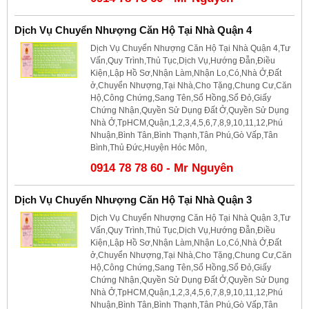
Dịch Vụ Chuyển Nhượng Căn Hộ Tại Nhà Quận 4
Dịch Vụ Chuyển Nhượng Căn Hộ Tại Nhà Quận 4,Tư
Vấn,Quy Trình,Thủ Tục,Dịch Vụ,Hướng Đẫn,Điều
Kiện,Lập Hồ Sơ,Nhận Làm,Nhận Lo,Có,Nhà Ở,Đất
ở,Chuyển Nhượng,Tại Nhà,Cho Tặng,Chung Cư,Căn
Hộ,Công Chứng,Sang Tên,Sổ Hồng,Sổ Đỏ,Giấy
Chứng Nhận,Quyền Sử Dụng Đất Ở,Quyền Sử Dụng
Nhà Ở,TpHCM,Quận,1,2,3,4,5,6,7,8,9,10,11,12,Phú
Nhuận,Bình Tân,Bình Thạnh,Tân Phú,Gò Vấp,Tân
Bình,Thủ Đức,Huyện Hóc Môn,
0914 78 78 60 - Mr Nguyên
Dịch Vụ Chuyển Nhượng Căn Hộ Tại Nhà Quận 3
Dịch Vụ Chuyển Nhượng Căn Hộ Tại Nhà Quận 3,Tư
Vấn,Quy Trình,Thủ Tục,Dịch Vụ,Hướng Đẫn,Điều
Kiện,Lập Hồ Sơ,Nhận Làm,Nhận Lo,Có,Nhà Ở,Đất
ở,Chuyển Nhượng,Tại Nhà,Cho Tặng,Chung Cư,Căn
Hộ,Công Chứng,Sang Tên,Sổ Hồng,Sổ Đỏ,Giấy
Chứng Nhận,Quyền Sử Dụng Đất Ở,Quyền Sử Dụng
Nhà Ở,TpHCM,Quận,1,2,3,4,5,6,7,8,9,10,11,12,Phú
Nhuận,Bình Tân,Bình Thạnh,Tân Phú,Gò Vấp,Tân