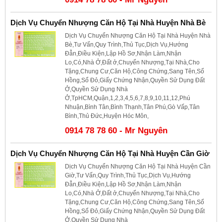
Dịch Vụ Chuyển Nhượng Căn Hộ Tại Nhà Huyện Nhà Bè
Dịch Vụ Chuyển Nhượng Căn Hộ Tại Nhà Huyện Nhà
Bè,Tư Vấn,Quy Trình,Thủ Tục,Dịch Vụ,Hướng
Đẫn,Điều Kiện,Lập Hồ Sơ,Nhận Làm,Nhận
Lo,Có,Nhà Ở,Đất ở,Chuyển Nhượng,Tại Nhà,Cho
Tặng,Chung Cư,Căn Hộ,Công Chứng,Sang Tên,Sổ
Hồng,Sổ Đỏ,Giấy Chứng Nhận,Quyền Sử Dụng Đất
Ở,Quyền Sử Dụng Nhà
Ở,TpHCM,Quận,1,2,3,4,5,6,7,8,9,10,11,12,Phú
Nhuận,Bình Tân,Bình Thạnh,Tân Phú,Gò Vấp,Tân
Bình,Thủ Đức,Huyện Hóc Môn,
0914 78 78 60 - Mr Nguyên
Dịch Vụ Chuyển Nhượng Căn Hộ Tại Nhà Huyện Cần Giờ
Dịch Vụ Chuyển Nhượng Căn Hộ Tại Nhà Huyện Cần
Giờ,Tư Vấn,Quy Trình,Thủ Tục,Dịch Vụ,Hướng
Đẫn,Điều Kiện,Lập Hồ Sơ,Nhận Làm,Nhận
Lo,Có,Nhà Ở,Đất ở,Chuyển Nhượng,Tại Nhà,Cho
Tặng,Chung Cư,Căn Hộ,Công Chứng,Sang Tên,Sổ
Hồng,Sổ Đỏ,Giấy Chứng Nhận,Quyền Sử Dụng Đất
Ở,Quyền Sử Dụng Nhà