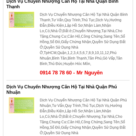
Dịch Vụ Chuyển Nhượng Căn Hộ Tại Nhà Quận Bình
Thạnh
Dịch Vụ Chuyển Nhượng Căn Hộ Tại Nhà Quận Bình
Thạnh,Tư Vấn,Quy Trình,Thủ Tục,Dịch Vụ,Hướng
Đẫn,Điều Kiện,Lập Hồ Sơ,Nhận Làm,Nhận
Lo,Có,Nhà Ở,Đất ở,Chuyển Nhượng,Tại Nhà,Cho
Tặng,Chung Cư,Căn Hộ,Công Chứng,Sang Tên,Sổ
Hồng,Sổ Đỏ,Giấy Chứng Nhận,Quyền Sử Dụng Đất
Ở,Quyền Sử Dụng Nhà
Ở,TpHCM,Quận,1,2,3,4,5,6,7,8,9,10,11,12,Phú
Nhuận,Bình Tân,Bình Thạnh,Tân Phú,Gò Vấp,Tân
Bình,Thủ Đức,Huyện Hóc Môn,
0914 78 78 60 - Mr Nguyên
Dịch Vụ Chuyển Nhượng Căn Hộ Tại Nhà Quận Phú
Nhuận
Dịch Vụ Chuyển Nhượng Căn Hộ Tại Nhà Quận Phú
Nhuận,Tư Vấn,Quy Trình,Thủ Tục,Dịch Vụ,Hướng
Đẫn,Điều Kiện,Lập Hồ Sơ,Nhận Làm,Nhận
Lo,Có,Nhà Ở,Đất ở,Chuyển Nhượng,Tại Nhà,Cho
Tặng,Chung Cư,Căn Hộ,Công Chứng,Sang Tên,Sổ
Hồng,Sổ Đỏ,Giấy Chứng Nhận,Quyền Sử Dụng Đất
Ở,Quyền Sử Dụng Nhà