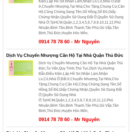
Kiện,Lập Hồ Sơ,Nhận Làm,Nhận Lo,Có,Nhà Ở,Đất
ở,Chuyển Nhượng,Tại Nhà,Cho Tặng,Chung Cư,Căn
Hộ,Công Chứng,Sang Tên,Sổ Hồng,Sổ Đỏ,Giấy
Chứng Nhận,Quyền Sử Dụng Đất Ở,Quyền Sử Dụng
Nhà Ở,TpHCM,Quận,1,2,3,4,5,6,7,8,9,10,11,12,Phú
Nhuận,Bình Tân,Bình Thạnh,Tân Phú,Gò Vấp,Tân
Bình,Thủ Đức,Huyện Hóc Môn,
0914 78 78 60 - Mr Nguyên
Dịch Vụ Chuyển Nhượng Căn Hộ Tại Nhà Quận Thủ Đức
Dịch Vụ Chuyển Nhượng Căn Hộ Tại Nhà Quận Thủ
Đức,Tư Vấn,Quy Trình,Thủ Tục,Dịch Vụ,Hướng
Đẫn,Điều Kiện,Lập Hồ Sơ,Nhận Làm,Nhận
Lo,Có,Nhà Ở,Đất ở,Chuyển Nhượng,Tại Nhà,Cho
Tặng,Chung Cư,Căn Hộ,Công Chứng,Sang Tên,Sổ
Hồng,Sổ Đỏ,Giấy Chứng Nhận,Quyền Sử Dụng Đất
Ở,Quyền Sử Dụng Nhà
Ở,TpHCM,Quận,1,2,3,4,5,6,7,8,9,10,11,12,Phú
Nhuận,Bình Tân,Bình Thạnh,Tân Phú,Gò Vấp,Tân
Bình,Thủ Đức,Huyện Hóc Môn,
0914 78 78 60 - Mr Nguyên