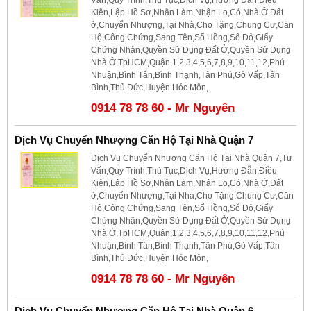
Kiện,Lập Hồ Sơ,Nhận Làm,Nhận Lo,Có,Nhà Ở,Đất
ở,Chuyển Nhượng,Tại Nhà,Cho Tặng,Chung Cư,Căn
Hộ,Công Chứng,Sang Tên,Sổ Hồng,Sổ Đỏ,Giấy
Chứng Nhận,Quyền Sử Dụng Đất Ở,Quyền Sử Dụng
Nhà Ở,TpHCM,Quận,1,2,3,4,5,6,7,8,9,10,11,12,Phú
Nhuận,Bình Tân,Bình Thạnh,Tân Phú,Gò Vấp,Tân
Bình,Thủ Đức,Huyện Hóc Môn,
0914 78 78 60 - Mr Nguyên
Dịch Vụ Chuyển Nhượng Căn Hộ Tại Nhà Quận 7
Dịch Vụ Chuyển Nhượng Căn Hộ Tại Nhà Quận 7,Tư
Vấn,Quy Trình,Thủ Tục,Dịch Vụ,Hướng Đẫn,Điều
Kiện,Lập Hồ Sơ,Nhận Làm,Nhận Lo,Có,Nhà Ở,Đất
ở,Chuyển Nhượng,Tại Nhà,Cho Tặng,Chung Cư,Căn
Hộ,Công Chứng,Sang Tên,Sổ Hồng,Sổ Đỏ,Giấy
Chứng Nhận,Quyền Sử Dụng Đất Ở,Quyền Sử Dụng
Nhà Ở,TpHCM,Quận,1,2,3,4,5,6,7,8,9,10,11,12,Phú
Nhuận,Bình Tân,Bình Thạnh,Tân Phú,Gò Vấp,Tân
Bình,Thủ Đức,Huyện Hóc Môn,
0914 78 78 60 - Mr Nguyên
Dịch Vụ Chuyển Nhượng Căn Hộ Tại Nhà Quận 6