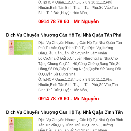
Ở,TpHCM,Quận,1,2,3,4,5,6,7,8,9,10,11,12,Phú
Nhuận,Bình Tân,Bình Thạnh,Tân Phú,Gò Vấp,Tân
Bình,Thủ Đức,Huyện Hóc Môn,
0914 78 78 60 - Mr Nguyên
Dịch Vụ Chuyển Nhượng Căn Hộ Tại Nhà Quận Tân Phú
Dịch Vụ Chuyển Nhượng Căn Hộ Tại Nhà Quận Tân
Phú,Tư Vấn,Quy Trình,Thủ Tục,Dịch Vụ,Hướng
Đẫn,Điều Kiện,Lập Hồ Sơ,Nhận Làm,Nhận
Lo,Có,Nhà Ở,Đất ở,Chuyển Nhượng,Tại Nhà,Cho
Tặng,Chung Cư,Căn Hộ,Công Chứng,Sang Tên,Sổ
Hồng,Sổ Đỏ,Giấy Chứng Nhận,Quyền Sử Dụng Đất
Ở,Quyền Sử Dụng Nhà
Ở,TpHCM,Quận,1,2,3,4,5,6,7,8,9,10,11,12,Phú
Nhuận,Bình Tân,Bình Thạnh,Tân Phú,Gò Vấp,Tân
Bình,Thủ Đức,Huyện Hóc Môn,
0914 78 78 60 - Mr Nguyên
Dịch Vụ Chuyển Nhượng Căn Hộ Tại Nhà Quận Bình Tân
Dịch Vụ Chuyển Nhượng Căn Hộ Tại Nhà Quận Bình
Tân,Tư Vấn,Quy Trình,Thủ Tục,Dịch Vụ,Hướng
Đẫn,Điều Kiện,Lập Hồ Sơ,Nhận Làm,Nhận