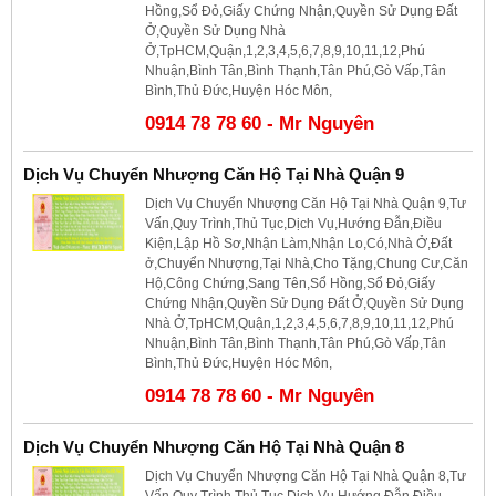
Hồng,Sổ Đỏ,Giấy Chứng Nhận,Quyền Sử Dụng Đất
Ở,Quyền Sử Dụng Nhà
Ở,TpHCM,Quận,1,2,3,4,5,6,7,8,9,10,11,12,Phú
Nhuận,Bình Tân,Bình Thạnh,Tân Phú,Gò Vấp,Tân
Bình,Thủ Đức,Huyện Hóc Môn,
0914 78 78 60 - Mr Nguyên
Dịch Vụ Chuyển Nhượng Căn Hộ Tại Nhà Quận 9
Dịch Vụ Chuyển Nhượng Căn Hộ Tại Nhà Quận 9,Tư
Vấn,Quy Trình,Thủ Tục,Dịch Vụ,Hướng Đẫn,Điều
Kiện,Lập Hồ Sơ,Nhận Làm,Nhận Lo,Có,Nhà Ở,Đất
ở,Chuyển Nhượng,Tại Nhà,Cho Tặng,Chung Cư,Căn
Hộ,Công Chứng,Sang Tên,Sổ Hồng,Sổ Đỏ,Giấy
Chứng Nhận,Quyền Sử Dụng Đất Ở,Quyền Sử Dụng
Nhà Ở,TpHCM,Quận,1,2,3,4,5,6,7,8,9,10,11,12,Phú
Nhuận,Bình Tân,Bình Thạnh,Tân Phú,Gò Vấp,Tân
Bình,Thủ Đức,Huyện Hóc Môn,
0914 78 78 60 - Mr Nguyên
Dịch Vụ Chuyển Nhượng Căn Hộ Tại Nhà Quận 8
Dịch Vụ Chuyển Nhượng Căn Hộ Tại Nhà Quận 8,Tư
Vấn,Quy Trình,Thủ Tục,Dịch Vụ,Hướng Đẫn,Điều