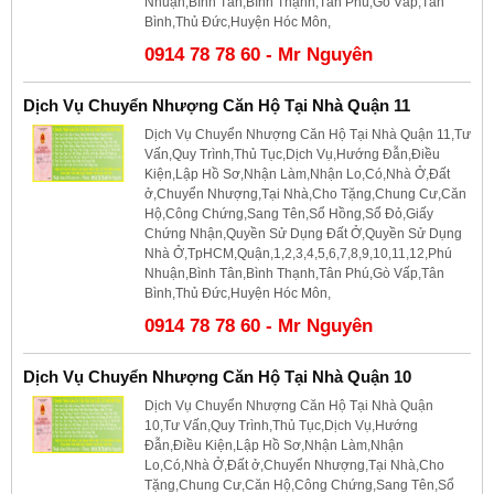
Nhuận,Bình Tân,Bình Thạnh,Tân Phú,Gò Vấp,Tân
Bình,Thủ Đức,Huyện Hóc Môn,
0914 78 78 60 - Mr Nguyên
Dịch Vụ Chuyển Nhượng Căn Hộ Tại Nhà Quận 11
Dịch Vụ Chuyển Nhượng Căn Hộ Tại Nhà Quận 11,Tư
Vấn,Quy Trình,Thủ Tục,Dịch Vụ,Hướng Đẫn,Điều
Kiện,Lập Hồ Sơ,Nhận Làm,Nhận Lo,Có,Nhà Ở,Đất
ở,Chuyển Nhượng,Tại Nhà,Cho Tặng,Chung Cư,Căn
Hộ,Công Chứng,Sang Tên,Sổ Hồng,Sổ Đỏ,Giấy
Chứng Nhận,Quyền Sử Dụng Đất Ở,Quyền Sử Dụng
Nhà Ở,TpHCM,Quận,1,2,3,4,5,6,7,8,9,10,11,12,Phú
Nhuận,Bình Tân,Bình Thạnh,Tân Phú,Gò Vấp,Tân
Bình,Thủ Đức,Huyện Hóc Môn,
0914 78 78 60 - Mr Nguyên
Dịch Vụ Chuyển Nhượng Căn Hộ Tại Nhà Quận 10
Dịch Vụ Chuyển Nhượng Căn Hộ Tại Nhà Quận
10,Tư Vấn,Quy Trình,Thủ Tục,Dịch Vụ,Hướng
Đẫn,Điều Kiện,Lập Hồ Sơ,Nhận Làm,Nhận
Lo,Có,Nhà Ở,Đất ở,Chuyển Nhượng,Tại Nhà,Cho
Tặng,Chung Cư,Căn Hộ,Công Chứng,Sang Tên,Sổ