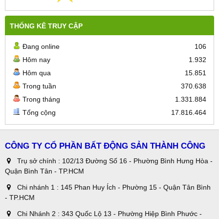
THỐNG KÊ TRUY CẬP
Đang online
106
Hôm nay
1.932
Hôm qua
15.851
Trong tuần
370.638
Trong tháng
1.331.884
Tổng cộng
17.816.464
CÔNG TY CỔ PHẦN BẤT ĐỘNG SẢN THÀNH CÔNG
Trụ sở chính : 102/13 Đường Số 16 - Phường Bình Hưng Hòa -
Quận Bình Tân - TP.HCM
Chi nhánh 1 : 145 Phan Huy Ích - Phường 15 - Quận Tân Bình
- TP.HCM
Chi Nhánh 2 : 343 Quốc Lộ 13 - Phường Hiệp Bình Phước -