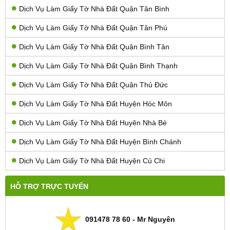
Dịch Vụ Làm Giấy Tờ Nhà Đất Quận Tân Bình
Dịch Vụ Làm Giấy Tờ Nhà Đất Quận Tân Phú
Dịch Vụ Làm Giấy Tờ Nhà Đất Quận Bình Tân
Dịch Vụ Làm Giấy Tờ Nhà Đất Quận Bình Thạnh
Dịch Vụ Làm Giấy Tờ Nhà Đất Quận Thủ Đức
Dịch Vụ Làm Giấy Tờ Nhà Đất Huyện Hóc Môn
Dịch Vụ Làm Giấy Tờ Nhà Đất Huyên Nhà Bè
Dịch Vụ Làm Giấy Tờ Nhà Đất Huyện Bình Chánh
Dịch Vụ Làm Giấy Tờ Nhà Đất Huyện Củ Chi
HỖ TRỢ TRỰC TUYẾN
091478 78 60 - Mr Nguyên