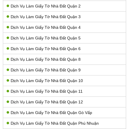
Dịch Vụ Làm Giấy Tờ Nhà Đất Quận 2
Dịch Vụ Làm Giấy Tờ Nhà Đất Quận 3
Dịch Vụ Làm Giấy Tờ Nhà Đất Quận 4
Dịch Vụ Làm Giấy Tờ Nhà Đất Quận 5
Dịch Vụ Làm Giấy Tờ Nhà Đất Quận 6
Dịch Vụ Làm Giấy Tờ Nhà Đất Quận 8
Dịch Vụ Làm Giấy Tờ Nhà Đất Quận 9
Dịch Vụ Làm Giấy Tờ Nhà Đất Quận 10
Dịch Vụ Làm Giấy Tờ Nhà Đất Quận 11
Dịch Vụ Làm Giấy Tờ Nhà Đất Quận 12
Dịch Vụ Làm Giấy Tờ Nhà Đất Quận Gò Vấp
Dịch Vụ Làm Giấy Tờ Nhà Đất Quận Phú Nhuận