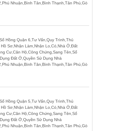
12,Phú Nhuận,Bình Tân,Bình Thạnh,Tân Phú,Gò
ổ Hồng Quận 6,Tư Vấn,Quy Trình,Thủ
p Hồ Sơ,Nhận Làm,Nhận Lo,Có,Nhà Ở,Đất
ung Cư,Căn Hộ,Công Chứng,Sang Tên,Sổ
 Dụng Đất Ở,Quyền Sử Dụng Nhà
12,Phú Nhuận,Bình Tân,Bình Thạnh,Tân Phú,Gò
ổ Hồng Quận 5,Tư Vấn,Quy Trình,Thủ
p Hồ Sơ,Nhận Làm,Nhận Lo,Có,Nhà Ở,Đất
ung Cư,Căn Hộ,Công Chứng,Sang Tên,Sổ
 Dụng Đất Ở,Quyền Sử Dụng Nhà
12,Phú Nhuận,Bình Tân,Bình Thạnh,Tân Phú,Gò