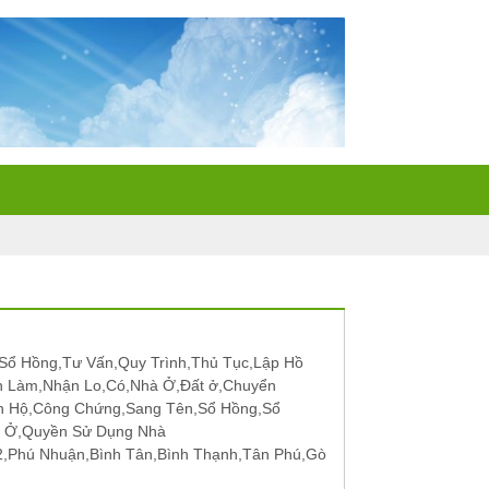
ổ Hồng,Tư Vấn,Quy Trình,Thủ Tục,Lập Hồ
n Làm,Nhận Lo,Có,Nhà Ở,Đất ở,Chuyển
n Hộ,Công Chứng,Sang Tên,Sổ Hồng,Sổ
t Ở,Quyền Sử Dụng Nhà
12,Phú Nhuận,Bình Tân,Bình Thạnh,Tân Phú,Gò