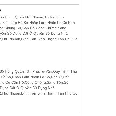
n
Sổ Hồng Quận Phú Nhuận,Tư Vấn,Quy
u Kiện,Lập Hồ Sơ,Nhận Làm,Nhận Lo,Có,Nhà
ặng,Chung Cư,Căn Hộ,Công Chứng,Sang
uyền Sử Dụng Đất Ở,Quyền Sử Dụng Nhà
12,Phú Nhuận,Bình Tân,Bình Thạnh,Tân Phú,Gò
ổ Hồng Quận Tân Phú,Tư Vấn,Quy Trình,Thủ
p Hồ Sơ,Nhận Làm,Nhận Lo,Có,Nhà Ở,Đất
ung Cư,Căn Hộ,Công Chứng,Sang Tên,Sổ
 Dụng Đất Ở,Quyền Sử Dụng Nhà
12,Phú Nhuận,Bình Tân,Bình Thạnh,Tân Phú,Gò