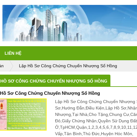
LIÊN HỆ
án
Lập Hồ Sơ Công Chứng Chuyển Nhượng Sổ Hồng
 HỒ SƠ CÔNG CHỨNG CHUYỂN NHƯỢNG SỔ HỒNG
 Hồ Sơ Công Chứng Chuyển Nhượng Sổ Hồng
Lập Hồ Sơ Công Chứng Chuyển Nhượng S
Sơ,Hướng Đẫn,Điều Kiện,Lập Hồ Sơ,Nhậ
Nhượng,Tại Nhà,Cho Tặng,Chung Cư,Că
Đỏ,Giấy Chứng Nhận,Quyền Sử Dụng Đấ
Ở,TpHCM,Quận,1,2,3,4,5,6,7,8,9,10,11,
Vấp,Tân Bình,Thủ Đức,Huyện Hóc Môn,