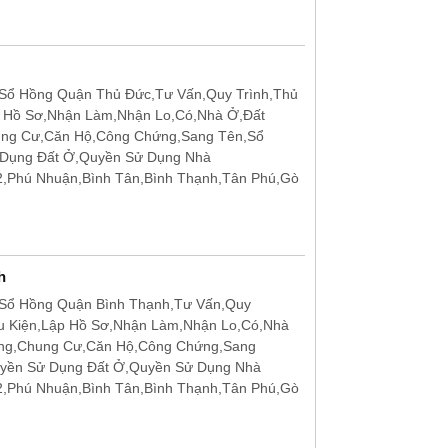
Sổ Hồng Quận Thủ Đức,Tư Vấn,Quy Trình,Thủ
p Hồ Sơ,Nhận Làm,Nhận Lo,Có,Nhà Ở,Đất
ung Cư,Căn Hộ,Công Chứng,Sang Tên,Sổ
 Dụng Đất Ở,Quyền Sử Dụng Nhà
12,Phú Nhuận,Bình Tân,Bình Thạnh,Tân Phú,Gò
h
Sổ Hồng Quận Bình Thạnh,Tư Vấn,Quy
u Kiện,Lập Hồ Sơ,Nhận Làm,Nhận Lo,Có,Nhà
ặng,Chung Cư,Căn Hộ,Công Chứng,Sang
uyền Sử Dụng Đất Ở,Quyền Sử Dụng Nhà
12,Phú Nhuận,Bình Tân,Bình Thạnh,Tân Phú,Gò