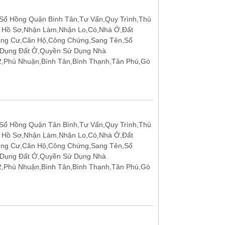
ổ Hồng Quận Bình Tân,Tư Vấn,Quy Trình,Thủ
p Hồ Sơ,Nhận Làm,Nhận Lo,Có,Nhà Ở,Đất
ung Cư,Căn Hộ,Công Chứng,Sang Tên,Sổ
 Dụng Đất Ở,Quyền Sử Dụng Nhà
12,Phú Nhuận,Bình Tân,Bình Thạnh,Tân Phú,Gò
ổ Hồng Quận Tân Bình,Tư Vấn,Quy Trình,Thủ
p Hồ Sơ,Nhận Làm,Nhận Lo,Có,Nhà Ở,Đất
ung Cư,Căn Hộ,Công Chứng,Sang Tên,Sổ
 Dụng Đất Ở,Quyền Sử Dụng Nhà
12,Phú Nhuận,Bình Tân,Bình Thạnh,Tân Phú,Gò