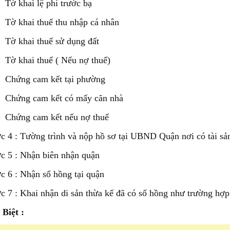
Tờ khai lệ phí trước bạ
Tờ khai thuế thu nhập cá nhân
Tờ khai thuế sử dụng đất
Tờ khai thuế ( Nếu nợ thuế)
Chứng cam kết tại phường
Chứng cam kết có mấy căn nhà
Chứng cam kết nếu nợ thuế
c 4 : Tường trình và nộp hồ sơ tại UBND Quận nơi có tài s
c 5 : Nhận biên nhận quận
c 6 : Nhận sổ hồng tại quận
c 7 : Khai nhận di sản thừa kế đã có sổ hồng như trường hợp
 Biệt :