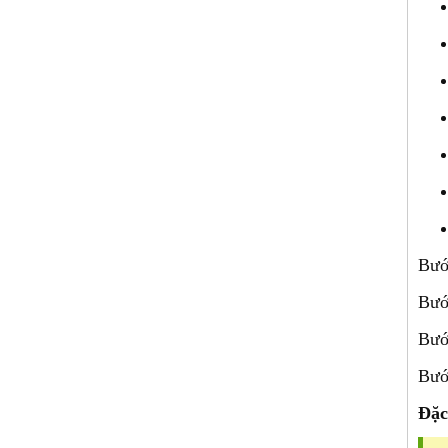
Bướ
Bướ
Bướ
Bướ
Đặc