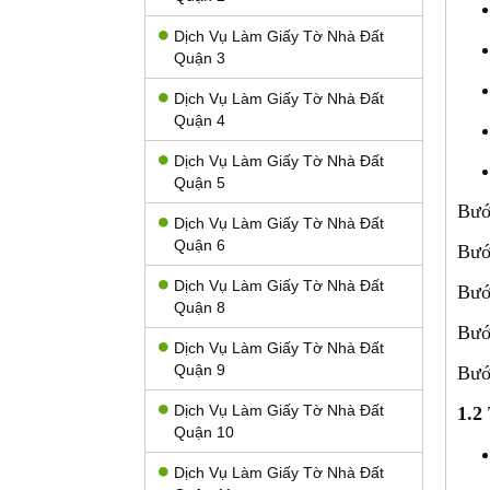
Dịch Vụ Làm Giấy Tờ Nhà Đất
Quận 3
Dịch Vụ Làm Giấy Tờ Nhà Đất
Quận 4
Dịch Vụ Làm Giấy Tờ Nhà Đất
Quận 5
Bướ
Dịch Vụ Làm Giấy Tờ Nhà Đất
Quận 6
Bướ
Dịch Vụ Làm Giấy Tờ Nhà Đất
Bướ
Quận 8
Bướ
Dịch Vụ Làm Giấy Tờ Nhà Đất
Quận 9
Bướ
Dịch Vụ Làm Giấy Tờ Nhà Đất
1.2
Quận 10
Dịch Vụ Làm Giấy Tờ Nhà Đất