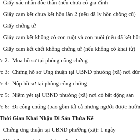
Giấy xác nhận độc thân (nếu chưa có gia đình
Giấy cam kết chưa kết hôn lần 2 (nếu đã ly hôn chồng cũ)
Giấy chứng tử
Giấy cam kết không có con ruột và con nuôi (nếu đã kết h
Giấy cam kết chết không chứng tử (nếu không có khai tử)
c 2: Mua hồ sơ tại phòng công chứng
c 3: Chứng hồ sơ Ưng thuận tại UBND phường (xã) nơi đứ
c 4: Nộp hồ sơ tại phòng công chứng
c 5: Niêm yết tại UBND phường (xã) nơi có bất động sản
c 6: Đi công chứng (bao gồm tất cả những người được hưởn
 Thời Gian Khai Nhận Di Sản Thừa Kế
Chứng ưng thuận tại UBND phường (xã): 1 ngày