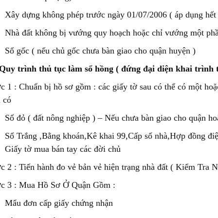
Xây dựng không phép trước ngày 01/07/2006 ( áp dụng hết 
Nhà đất không bị vướng quy hoạch hoặc chỉ vướng một ph
Sổ gốc ( nếu chủ gốc chưa bàn giao cho quận huyện )
 Quy trình thủ tục làm sổ hồng ( đứng đại diện khai trìn
c 1 : Chuẩn bị hồ sơ gồm : các giấy tờ sau có thể có một hoặ
i có
Sổ đỏ ( đất nông nghiệp ) – Nếu chưa bàn giao cho quận h
Sổ Trắng ,Bằng khoán,Kê khai 99,Cấp số nhà,Hợp đồng đi
Giấy tờ mua bán tay các đời chủ
c 2 : Tiến hành đo vẻ bản vẻ hiện trạng nhà đất ( Kiểm Tra 
c 3 : Mua Hồ Sơ Ở Quận Gồm :
Mẩu đơn cấp giấy chứng nhận