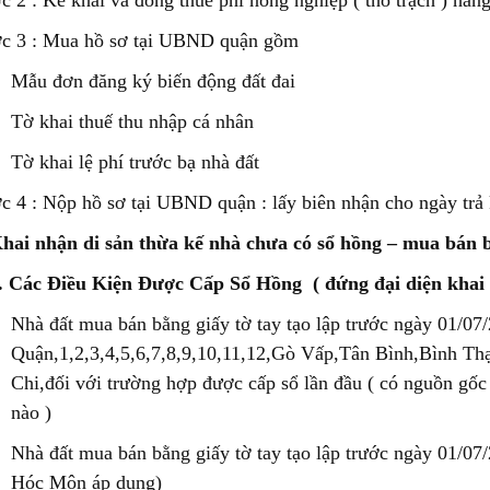
c 2 : Kê khai và đóng thuế phi nông nghiệp ( thổ trạch ) hàn
c 3 : Mua hồ sơ tại UBND quận gồm
Mẫu đơn đăng ký biến động đất đai
Tờ khai thuế thu nhập cá nhân
Tờ khai lệ phí trước bạ nhà đất
c 4 : Nộp hồ sơ tại UBND quận : lấy biên nhận cho ngày trả 
Khai nhận di sản thừa kế nhà chưa có sổ hồng – mua bán b
 . Các Điều Kiện Được Cấp Sổ Hồng ( đứng đại diện khai 
Nhà đất mua bán bằng giấy tờ tay tạo lập trước ngày 01/07/
Quận,1,2,3,4,5,6,7,8,9,10,11,12,Gò Vấp,Tân Bình,Bình 
Chi,đối với trường hợp được cấp sổ lần đầu ( có nguồn gố
nào )
Nhà đất mua bán bằng giấy tờ tay tạo lập trước ngày 01/0
Hóc Môn áp dụng)