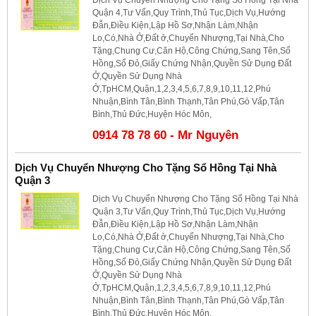
Quận 4,Tư Vấn,Quy Trình,Thủ Tục,Dịch Vụ,Hướng
Đẫn,Điều Kiện,Lập Hồ Sơ,Nhận Làm,Nhận
Lo,Có,Nhà Ở,Đất ở,Chuyển Nhượng,Tại Nhà,Cho
Tặng,Chung Cư,Căn Hộ,Công Chứng,Sang Tên,Sổ
Hồng,Sổ Đỏ,Giấy Chứng Nhận,Quyền Sử Dụng Đất
Ở,Quyền Sử Dụng Nhà
Ở,TpHCM,Quận,1,2,3,4,5,6,7,8,9,10,11,12,Phú
Nhuận,Bình Tân,Bình Thạnh,Tân Phú,Gò Vấp,Tân
Bình,Thủ Đức,Huyện Hóc Môn,
0914 78 78 60 - Mr Nguyên
Dịch Vụ Chuyển Nhượng Cho Tặng Sổ Hồng Tại Nhà
Quận 3
Dịch Vụ Chuyển Nhượng Cho Tặng Sổ Hồng Tại Nhà
Quận 3,Tư Vấn,Quy Trình,Thủ Tục,Dịch Vụ,Hướng
Đẫn,Điều Kiện,Lập Hồ Sơ,Nhận Làm,Nhận
Lo,Có,Nhà Ở,Đất ở,Chuyển Nhượng,Tại Nhà,Cho
Tặng,Chung Cư,Căn Hộ,Công Chứng,Sang Tên,Sổ
Hồng,Sổ Đỏ,Giấy Chứng Nhận,Quyền Sử Dụng Đất
Ở,Quyền Sử Dụng Nhà
Ở,TpHCM,Quận,1,2,3,4,5,6,7,8,9,10,11,12,Phú
Nhuận,Bình Tân,Bình Thạnh,Tân Phú,Gò Vấp,Tân
Bình,Thủ Đức,Huyện Hóc Môn,