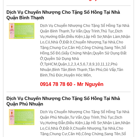
Dịch Vụ Chuyển Nhượng Cho Tặng Sổ Hồng Tại Nhà
Quận Bình Thạnh
Dịch Vụ Chuyển Nhượng Cho Tặng Sổ Hồng Tại Nhà
Quận Bình Thạnh,Tư Vấn,Quy Trình,Thủ Tục,Dịch
Vụ,Hướng Đẫn,Điều Kiện,Lập Hồ Sơ,Nhận Làm,Nhận
Lo,Có,Nhà Ở,Đất ở,Chuyển Nhượng,Tại Nhà,Cho
Tặng,Chung Cư,Căn Hộ,Công Chứng,Sang Tên,Sổ
Hồng,Sổ Đỏ,Giấy Chứng Nhận,Quyền Sử Dụng Đất
Ở,Quyền Sử Dụng Nhà
Ở,TpHCM,Quận,1,2,3,4,5,6,7,8,9,10,11,12,Phú
Nhuận,Bình Tân,Bình Thạnh,Tân Phú,Gò Vấp,Tân
Bình,Thủ Đức,Huyện Hóc Môn,
0914 78 78 60 - Mr Nguyên
Dịch Vụ Chuyển Nhượng Cho Tặng Sổ Hồng Tại Nhà
Quận Phú Nhuận
Dịch Vụ Chuyển Nhượng Cho Tặng Sổ Hồng Tại Nhà
Quận Phú Nhuận,Tư Vấn,Quy Trình,Thủ Tục,Dịch
Vụ,Hướng Đẫn,Điều Kiện,Lập Hồ Sơ,Nhận Làm,Nhận
Lo,Có,Nhà Ở,Đất ở,Chuyển Nhượng,Tại Nhà,Cho
Tặng,Chung Cư,Căn Hộ,Công Chứng,Sang Tên,Sổ