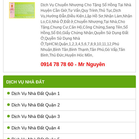
Dịch Vụ Chuyển Nhượng Cho Tặng Sổ Hồng Tại Nhà
Huyện Cần Giờ,Tư Vấn,Quy Trình,Thủ Tục,Dịch
Vụ,Hướng Đẫn,Điều Kiện,Lập Hồ Sơ,Nhận Làm,Nhận
Lo,Có,Nhà Ở,Đất ở,Chuyển Nhượng,Tại Nhà,Cho
Tặng,Chung Cư,Căn Hộ,Công Chứng,Sang Tên,Sổ
Hồng,Sổ Đỏ,Giấy Chứng Nhận,Quyền Sử Dụng Đất
Ở,Quyền Sử Dụng Nhà
Ở,TpHCM,Quận,1,2,3,4,5,6,7,8,9,10,11,12,Phú
Nhuận,Bình Tân,Bình Thạnh,Tân Phú,Gò Vấp,Tân
Bình,Thủ Đức,Huyện Hóc Môn,
0914 78 78 60 - Mr Nguyên
DỊCH VỤ NHÀ ĐẤT
Dịch Vụ Nhà Đất Quận 1
Dịch Vụ Nhà Đất Quận 2
Dịch Vụ Nhà Đất Quận 3
Dịch Vụ Nhà Đất Quận 4