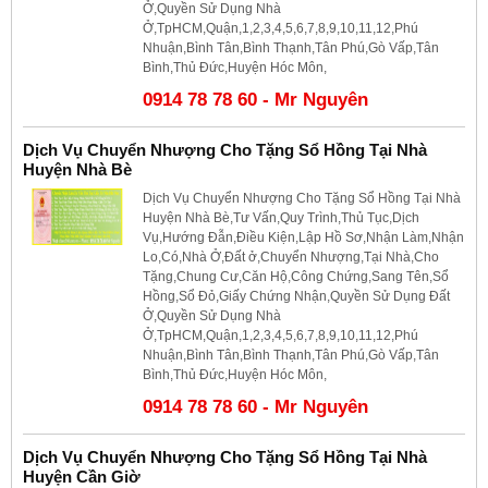
Ở,Quyền Sử Dụng Nhà
Ở,TpHCM,Quận,1,2,3,4,5,6,7,8,9,10,11,12,Phú
Nhuận,Bình Tân,Bình Thạnh,Tân Phú,Gò Vấp,Tân
Bình,Thủ Đức,Huyện Hóc Môn,
0914 78 78 60 - Mr Nguyên
Dịch Vụ Chuyển Nhượng Cho Tặng Sổ Hồng Tại Nhà
Huyện Nhà Bè
Dịch Vụ Chuyển Nhượng Cho Tặng Sổ Hồng Tại Nhà
Huyện Nhà Bè,Tư Vấn,Quy Trình,Thủ Tục,Dịch
Vụ,Hướng Đẫn,Điều Kiện,Lập Hồ Sơ,Nhận Làm,Nhận
Lo,Có,Nhà Ở,Đất ở,Chuyển Nhượng,Tại Nhà,Cho
Tặng,Chung Cư,Căn Hộ,Công Chứng,Sang Tên,Sổ
Hồng,Sổ Đỏ,Giấy Chứng Nhận,Quyền Sử Dụng Đất
Ở,Quyền Sử Dụng Nhà
Ở,TpHCM,Quận,1,2,3,4,5,6,7,8,9,10,11,12,Phú
Nhuận,Bình Tân,Bình Thạnh,Tân Phú,Gò Vấp,Tân
Bình,Thủ Đức,Huyện Hóc Môn,
0914 78 78 60 - Mr Nguyên
Dịch Vụ Chuyển Nhượng Cho Tặng Sổ Hồng Tại Nhà
Huyện Cần Giờ