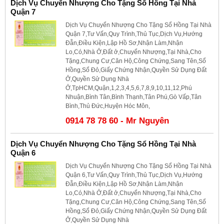
Dịch Vụ Chuyển Nhượng Cho Tặng Sổ Hồng Tại Nhà
Quận 7
Dịch Vụ Chuyển Nhượng Cho Tặng Sổ Hồng Tại Nhà
Quận 7,Tư Vấn,Quy Trình,Thủ Tục,Dịch Vụ,Hướng
Đẫn,Điều Kiện,Lập Hồ Sơ,Nhận Làm,Nhận
Lo,Có,Nhà Ở,Đất ở,Chuyển Nhượng,Tại Nhà,Cho
Tặng,Chung Cư,Căn Hộ,Công Chứng,Sang Tên,Sổ
Hồng,Sổ Đỏ,Giấy Chứng Nhận,Quyền Sử Dụng Đất
Ở,Quyền Sử Dụng Nhà
Ở,TpHCM,Quận,1,2,3,4,5,6,7,8,9,10,11,12,Phú
Nhuận,Bình Tân,Bình Thạnh,Tân Phú,Gò Vấp,Tân
Bình,Thủ Đức,Huyện Hóc Môn,
0914 78 78 60 - Mr Nguyên
Dịch Vụ Chuyển Nhượng Cho Tặng Sổ Hồng Tại Nhà
Quận 6
Dịch Vụ Chuyển Nhượng Cho Tặng Sổ Hồng Tại Nhà
Quận 6,Tư Vấn,Quy Trình,Thủ Tục,Dịch Vụ,Hướng
Đẫn,Điều Kiện,Lập Hồ Sơ,Nhận Làm,Nhận
Lo,Có,Nhà Ở,Đất ở,Chuyển Nhượng,Tại Nhà,Cho
Tặng,Chung Cư,Căn Hộ,Công Chứng,Sang Tên,Sổ
Hồng,Sổ Đỏ,Giấy Chứng Nhận,Quyền Sử Dụng Đất
Ở,Quyền Sử Dụng Nhà