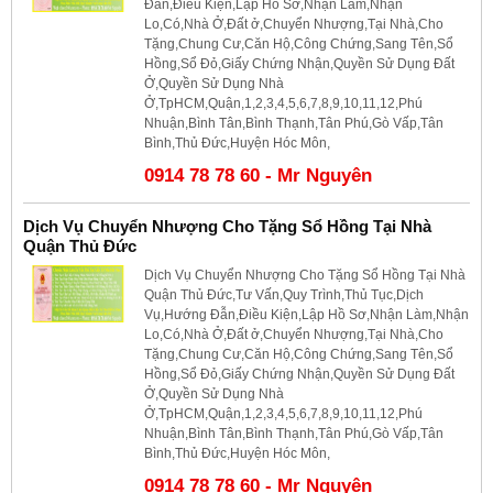
Đẫn,Điều Kiện,Lập Hồ Sơ,Nhận Làm,Nhận
Lo,Có,Nhà Ở,Đất ở,Chuyển Nhượng,Tại Nhà,Cho
Tặng,Chung Cư,Căn Hộ,Công Chứng,Sang Tên,Sổ
Hồng,Sổ Đỏ,Giấy Chứng Nhận,Quyền Sử Dụng Đất
Ở,Quyền Sử Dụng Nhà
Ở,TpHCM,Quận,1,2,3,4,5,6,7,8,9,10,11,12,Phú
Nhuận,Bình Tân,Bình Thạnh,Tân Phú,Gò Vấp,Tân
Bình,Thủ Đức,Huyện Hóc Môn,
0914 78 78 60 - Mr Nguyên
Dịch Vụ Chuyển Nhượng Cho Tặng Sổ Hồng Tại Nhà
Quận Thủ Đức
Dịch Vụ Chuyển Nhượng Cho Tặng Sổ Hồng Tại Nhà
Quận Thủ Đức,Tư Vấn,Quy Trình,Thủ Tục,Dịch
Vụ,Hướng Đẫn,Điều Kiện,Lập Hồ Sơ,Nhận Làm,Nhận
Lo,Có,Nhà Ở,Đất ở,Chuyển Nhượng,Tại Nhà,Cho
Tặng,Chung Cư,Căn Hộ,Công Chứng,Sang Tên,Sổ
Hồng,Sổ Đỏ,Giấy Chứng Nhận,Quyền Sử Dụng Đất
Ở,Quyền Sử Dụng Nhà
Ở,TpHCM,Quận,1,2,3,4,5,6,7,8,9,10,11,12,Phú
Nhuận,Bình Tân,Bình Thạnh,Tân Phú,Gò Vấp,Tân
Bình,Thủ Đức,Huyện Hóc Môn,
0914 78 78 60 - Mr Nguyên