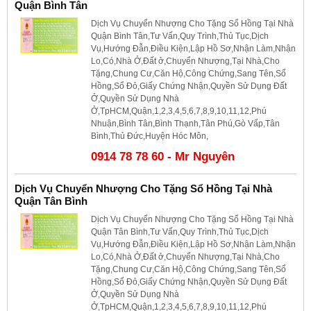
Quận Bình Tân
Dịch Vụ Chuyển Nhượng Cho Tặng Sổ Hồng Tại Nhà
Quận Bình Tân,Tư Vấn,Quy Trình,Thủ Tục,Dịch
Vụ,Hướng Đẫn,Điều Kiện,Lập Hồ Sơ,Nhận Làm,Nhận
Lo,Có,Nhà Ở,Đất ở,Chuyển Nhượng,Tại Nhà,Cho
Tặng,Chung Cư,Căn Hộ,Công Chứng,Sang Tên,Sổ
Hồng,Sổ Đỏ,Giấy Chứng Nhận,Quyền Sử Dụng Đất
Ở,Quyền Sử Dụng Nhà
Ở,TpHCM,Quận,1,2,3,4,5,6,7,8,9,10,11,12,Phú
Nhuận,Bình Tân,Bình Thạnh,Tân Phú,Gò Vấp,Tân
Bình,Thủ Đức,Huyện Hóc Môn,
0914 78 78 60 - Mr Nguyên
Dịch Vụ Chuyển Nhượng Cho Tặng Sổ Hồng Tại Nhà
Quận Tân Bình
Dịch Vụ Chuyển Nhượng Cho Tặng Sổ Hồng Tại Nhà
Quận Tân Bình,Tư Vấn,Quy Trình,Thủ Tục,Dịch
Vụ,Hướng Đẫn,Điều Kiện,Lập Hồ Sơ,Nhận Làm,Nhận
Lo,Có,Nhà Ở,Đất ở,Chuyển Nhượng,Tại Nhà,Cho
Tặng,Chung Cư,Căn Hộ,Công Chứng,Sang Tên,Sổ
Hồng,Sổ Đỏ,Giấy Chứng Nhận,Quyền Sử Dụng Đất
Ở,Quyền Sử Dụng Nhà
Ở,TpHCM,Quận,1,2,3,4,5,6,7,8,9,10,11,12,Phú