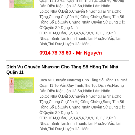
Quận 12,Tư Vấn,Quy Trình,Thủ Tục,Dịch Vụ,Hướng
Đẫn,Điều Kiện,Lập Hồ Sơ,Nhận Làm,Nhận
Lo,Có,Nhà Ở,Đất ở,Chuyển Nhượng,Tại Nhà,Cho
Tặng,Chung Cư,Căn Hộ,Công Chứng,Sang Tên,Sổ
Hồng,Sổ Đỏ,Giấy Chứng Nhận,Quyền Sử Dụng Đất
Ở,Quyền Sử Dụng Nhà
Ở,TpHCM,Quận,1,2,3,4,5,6,7,8,9,10,11,12,Phú
Nhuận,Bình Tân,Bình Thạnh,Tân Phú,Gò Vấp,Tân
Bình,Thủ Đức,Huyện Hóc Môn,
0914 78 78 60 - Mr Nguyên
Dịch Vụ Chuyển Nhượng Cho Tặng Sổ Hồng Tại Nhà
Quận 11
Dịch Vụ Chuyển Nhượng Cho Tặng Sổ Hồng Tại Nhà
Quận 11,Tư Vấn,Quy Trình,Thủ Tục,Dịch Vụ,Hướng
Đẫn,Điều Kiện,Lập Hồ Sơ,Nhận Làm,Nhận
Lo,Có,Nhà Ở,Đất ở,Chuyển Nhượng,Tại Nhà,Cho
Tặng,Chung Cư,Căn Hộ,Công Chứng,Sang Tên,Sổ
Hồng,Sổ Đỏ,Giấy Chứng Nhận,Quyền Sử Dụng Đất
Ở,Quyền Sử Dụng Nhà
Ở,TpHCM,Quận,1,2,3,4,5,6,7,8,9,10,11,12,Phú
Nhuận,Bình Tân,Bình Thạnh,Tân Phú,Gò Vấp,Tân
Bình,Thủ Đức,Huyện Hóc Môn,