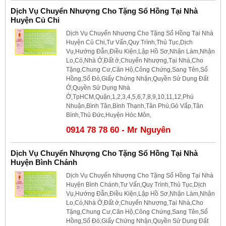
Dịch Vụ Chuyển Nhượng Cho Tặng Sổ Hồng Tại Nhà
Huyện Củ Chi
Dịch Vụ Chuyển Nhượng Cho Tặng Sổ Hồng Tại Nhà
Huyện Củ Chi,Tư Vấn,Quy Trình,Thủ Tục,Dịch
Vụ,Hướng Đẫn,Điều Kiện,Lập Hồ Sơ,Nhận Làm,Nhận
Lo,Có,Nhà Ở,Đất ở,Chuyển Nhượng,Tại Nhà,Cho
Tặng,Chung Cư,Căn Hộ,Công Chứng,Sang Tên,Sổ
Hồng,Sổ Đỏ,Giấy Chứng Nhận,Quyền Sử Dụng Đất
Ở,Quyền Sử Dụng Nhà
Ở,TpHCM,Quận,1,2,3,4,5,6,7,8,9,10,11,12,Phú
Nhuận,Bình Tân,Bình Thạnh,Tân Phú,Gò Vấp,Tân
Bình,Thủ Đức,Huyện Hóc Môn,
0914 78 78 60 - Mr Nguyên
Dịch Vụ Chuyển Nhượng Cho Tặng Sổ Hồng Tại Nhà
Huyện Bình Chánh
Dịch Vụ Chuyển Nhượng Cho Tặng Sổ Hồng Tại Nhà
Huyện Bình Chánh,Tư Vấn,Quy Trình,Thủ Tục,Dịch
Vụ,Hướng Đẫn,Điều Kiện,Lập Hồ Sơ,Nhận Làm,Nhận
Lo,Có,Nhà Ở,Đất ở,Chuyển Nhượng,Tại Nhà,Cho
Tặng,Chung Cư,Căn Hộ,Công Chứng,Sang Tên,Sổ
Hồng,Sổ Đỏ,Giấy Chứng Nhận,Quyền Sử Dụng Đất