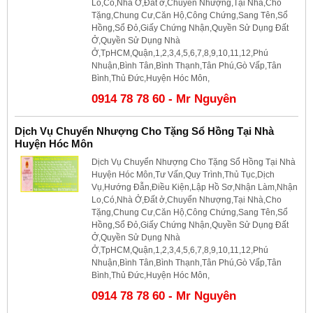
Lo,Có,Nhà Ở,Đất ở,Chuyển Nhượng,Tại Nhà,Cho
Tặng,Chung Cư,Căn Hộ,Công Chứng,Sang Tên,Sổ
Hồng,Sổ Đỏ,Giấy Chứng Nhận,Quyền Sử Dụng Đất
Ở,Quyền Sử Dụng Nhà
Ở,TpHCM,Quận,1,2,3,4,5,6,7,8,9,10,11,12,Phú
Nhuận,Bình Tân,Bình Thạnh,Tân Phú,Gò Vấp,Tân
Bình,Thủ Đức,Huyện Hóc Môn,
0914 78 78 60 - Mr Nguyên
Dịch Vụ Chuyển Nhượng Cho Tặng Sổ Hồng Tại Nhà
Huyện Hóc Môn
Dịch Vụ Chuyển Nhượng Cho Tặng Sổ Hồng Tại Nhà
Huyện Hóc Môn,Tư Vấn,Quy Trình,Thủ Tục,Dịch
Vụ,Hướng Đẫn,Điều Kiện,Lập Hồ Sơ,Nhận Làm,Nhận
Lo,Có,Nhà Ở,Đất ở,Chuyển Nhượng,Tại Nhà,Cho
Tặng,Chung Cư,Căn Hộ,Công Chứng,Sang Tên,Sổ
Hồng,Sổ Đỏ,Giấy Chứng Nhận,Quyền Sử Dụng Đất
Ở,Quyền Sử Dụng Nhà
Ở,TpHCM,Quận,1,2,3,4,5,6,7,8,9,10,11,12,Phú
Nhuận,Bình Tân,Bình Thạnh,Tân Phú,Gò Vấp,Tân
Bình,Thủ Đức,Huyện Hóc Môn,
0914 78 78 60 - Mr Nguyên