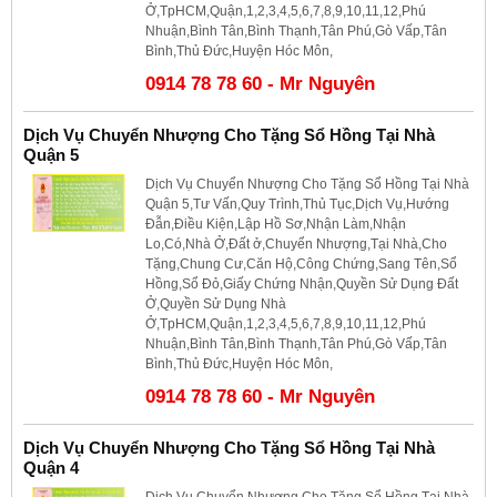
Ở,TpHCM,Quận,1,2,3,4,5,6,7,8,9,10,11,12,Phú
Nhuận,Bình Tân,Bình Thạnh,Tân Phú,Gò Vấp,Tân
Bình,Thủ Đức,Huyện Hóc Môn,
0914 78 78 60 - Mr Nguyên
Dịch Vụ Chuyển Nhượng Cho Tặng Sổ Hồng Tại Nhà
Quận 5
Dịch Vụ Chuyển Nhượng Cho Tặng Sổ Hồng Tại Nhà
Quận 5,Tư Vấn,Quy Trình,Thủ Tục,Dịch Vụ,Hướng
Đẫn,Điều Kiện,Lập Hồ Sơ,Nhận Làm,Nhận
Lo,Có,Nhà Ở,Đất ở,Chuyển Nhượng,Tại Nhà,Cho
Tặng,Chung Cư,Căn Hộ,Công Chứng,Sang Tên,Sổ
Hồng,Sổ Đỏ,Giấy Chứng Nhận,Quyền Sử Dụng Đất
Ở,Quyền Sử Dụng Nhà
Ở,TpHCM,Quận,1,2,3,4,5,6,7,8,9,10,11,12,Phú
Nhuận,Bình Tân,Bình Thạnh,Tân Phú,Gò Vấp,Tân
Bình,Thủ Đức,Huyện Hóc Môn,
0914 78 78 60 - Mr Nguyên
Dịch Vụ Chuyển Nhượng Cho Tặng Sổ Hồng Tại Nhà
Quận 4
Dịch Vụ Chuyển Nhượng Cho Tặng Sổ Hồng Tại Nhà